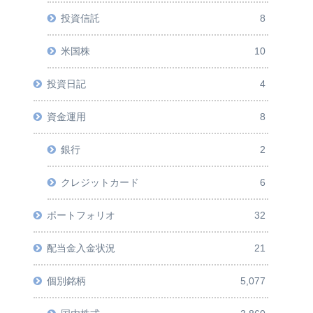
投資信託
8
米国株
10
投資日記
4
資金運用
8
銀行
2
クレジットカード
6
ポートフォリオ
32
配当金入金状況
21
個別銘柄
5,077