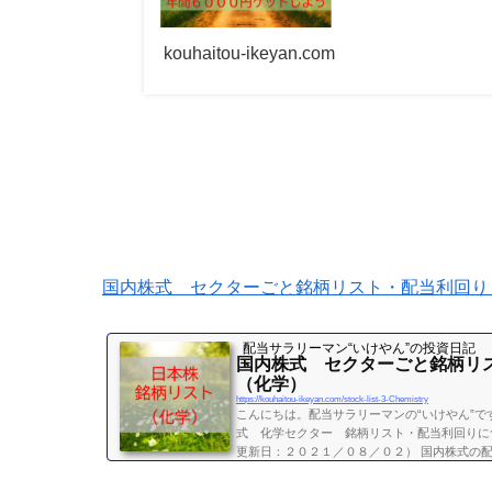
kouhaitou-ikeyan.com
国内株式 セクターごと銘柄リスト・配当利回り
配当サラリーマン“いけやん”の投資日記 ​
国内株式 セクターごと銘柄リ
（化学）
https://kouhaitou-ikeyan.com/stock-list-3-Chemistry
こんにちは。配当サラリーマンの“いけやん”で
式 化学セクター 銘柄リスト・配当利回りに
更新日：２０２１／０８／０２） 国内株式の配
位 化学セクター 利回り一覧セクター平均利回
購入額（万）利回り（％）3405クラレ10.43.86340