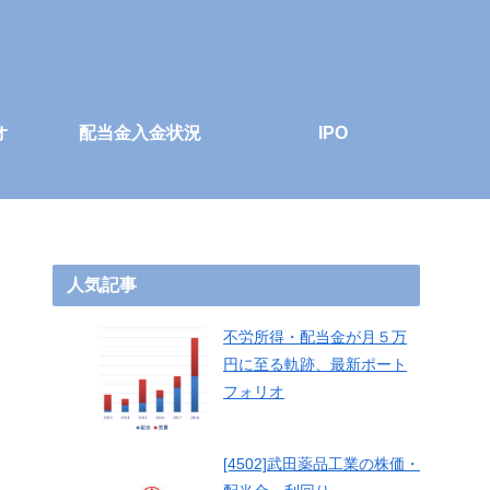
オ
配当金入金状況
IPO
人気記事
不労所得・配当金が月５万
円に至る軌跡、最新ポート
フォリオ
[4502]武田薬品工業の株価・