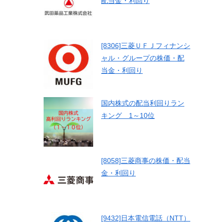
配当金・利回り
[8306]三菱ＵＦＪフィナンシ
ャル・グループの株価・配
当金・利回り
国内株式の配当利回りラン
キング 1～10位
[8058]三菱商事の株価・配当
金・利回り
[9432]日本電信電話（NTT）