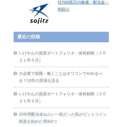
[2768]双日の株価・配当金・
利回り
最近の投稿
いけやんの資産ポートフォリオ・保有銘柄（２０
２１年６月）
大企業で就職・働くことはオワコンでやめるべ
き？10年の実感を語る
いけやんの資産ポートフォリオ・保有銘柄（２０
２１年５月）
10年間配当金ねらい一筋だった私がビットコイン
投資を始めた理由4つ