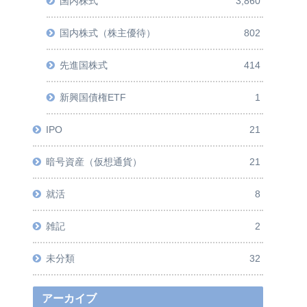
国内株式
3,860
国内株式（株主優待）
802
先進国株式
414
新興国債権ETF
1
IPO
21
暗号資産（仮想通貨）
21
就活
8
雑記
2
未分類
32
アーカイブ