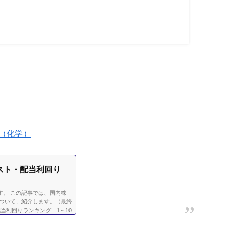
（化学）
スト・配当利回り
す。 この記事では、国内株
ついて、紹介します。（最終
当利回りランキング 1～10
り 2.63％証券コード銘柄
7旭化成12.22.784004昭