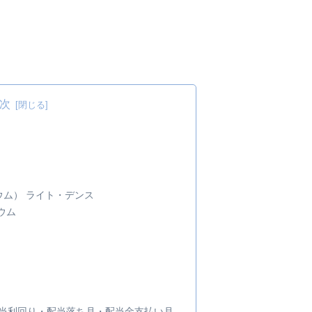
化学工業54.31.994042東ソー1
3.464063信越化学工業183.11.
次
ウム） ライト・デンス
ウム
・配当利回り・配当落ち月・配当金支払い月