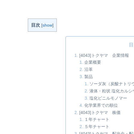
和電工32.22.024005住友化学5.93.414021日産
9.43.094043トクヤマ23.62.974061デンカ39.1
644183三...
続きを読む
目次
[
show
]
目
[4043]トクヤマ 企業情報
企業概要
沿革
製品
ソーダ灰（炭酸ナトリ
液体・粒状 塩化カルシ
塩化ビニルモノマー
化学業界での順位
[4043]トクヤマ 株価
１年チャート
５年チャート
[4043]トクヤマ 配当金