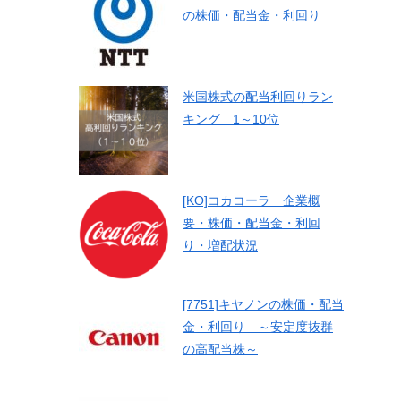
の株価・配当金・利回り
米国株式の配当利回りラン
キング 1～10位
[KO]コカコーラ 企業概
要・株価・配当金・利回
り・増配状況
[7751]キヤノンの株価・配当
金・利回り ～安定度抜群
の高配当株～