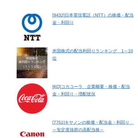
[9432]日本電信電話（NTT）の株価・配当
金・利回り
米国株式の配当利回りランキング 1～10
位
[KO]コカコーラ 企業概要・株価・配当
金・利回り・増配状況
[7751]キヤノンの株価・配当金・利回り
～安定度抜群の高配当株～