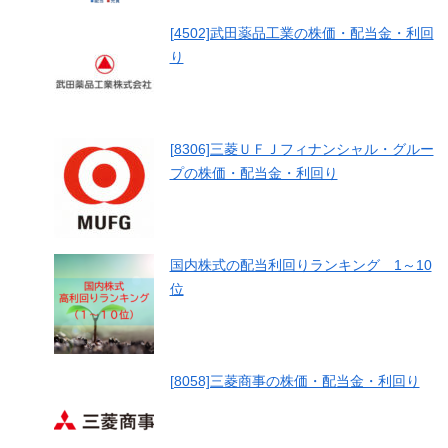
[4502]武田薬品工業の株価・配当金・利回
り
[8306]三菱ＵＦＪフィナンシャル・グルー
プの株価・配当金・利回り
国内株式の配当利回りランキング 1～10
位
[8058]三菱商事の株価・配当金・利回り