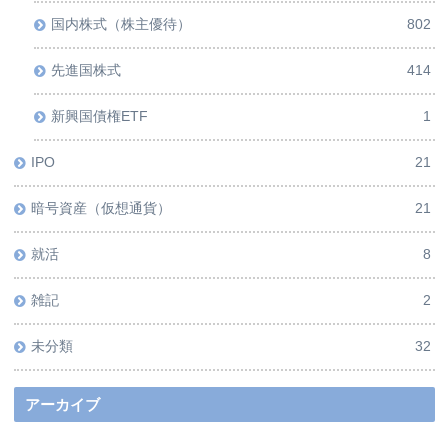
国内株式（株主優待）
802
先進国株式
414
新興国債権ETF
1
IPO
21
暗号資産（仮想通貨）
21
就活
8
雑記
2
未分類
32
アーカイブ