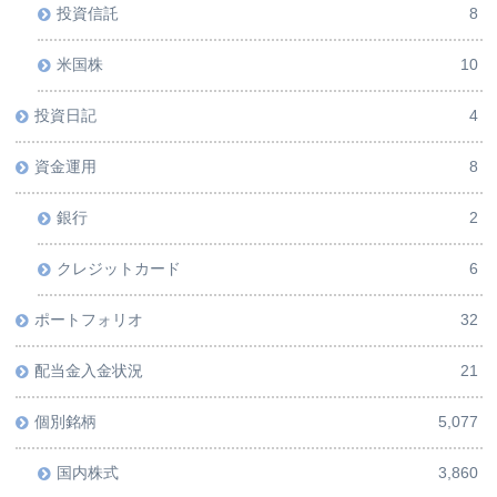
投資信託
8
米国株
10
投資日記
4
資金運用
8
銀行
2
クレジットカード
6
ポートフォリオ
32
配当金入金状況
21
個別銘柄
5,077
国内株式
3,860