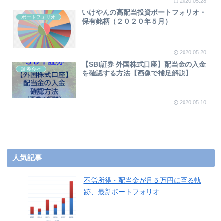
2020.05.28
いけやんの高配当投資ポートフォリオ・
ポートフォリオ
保有銘柄（２０２０年５月）
2020.05.20
【SBI証券 外国株式口座】配当金の入金
証券会社
を確認する方法【画像で補足解説】
2020.05.10
人気記事
不労所得・配当金が月５万円に至る軌
跡、最新ポートフォリオ