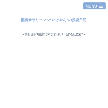
MENU
配当サラリーマン“いけやん”の投資日記 ​
〜高配当株再投資で不労所得UP・脱"会社依存"〜 ​