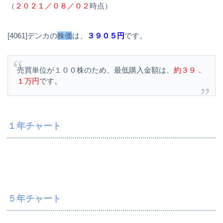
（
２０２１／０８／０２
時点）
[4061]デンカの
株価
は、
３９０５円
です。
売買単位が１００株のため、最低購入金額は、
約３９．
１万円
です。
１年チャート
５年チャート