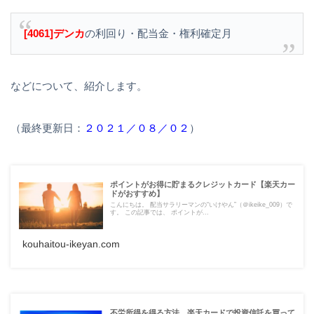
[4061]デンカ
の利回り・配当金・権利確定月
などについて、紹介します。
（最終更新日：
２０２１／０８／０２
）
ポイントがお得に貯まるクレジットカード【楽天カー
ドがおすすめ】
こんにちは。 配当サラリーマンの“いけやん”（＠ikeike_009）で
す。 この記事では、 ポイントが...
kouhaitou-ikeyan.com
不労所得を得る方法 楽天カードで投資信託を買って