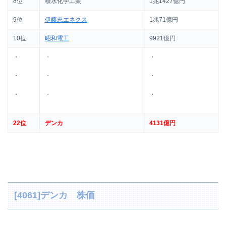
8位
積水化学工業
1兆1427億円
9位
伊藤忠エネクス
1兆71億円
10位
昭和電工
9921億円
・
・
・
・
・
・
・
・
・
22位
デンカ
4131億円
[4061]デンカ 株価