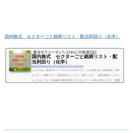
国内株式 セクターごと銘柄リスト・配当利回り（化学）
配当サラリーマン“いけやん”の投資日記 ​
国内株式 セクターごと銘柄リスト・配
当利回り（化学）
https://kouhaitou-ikeyan.com/stock-list-3-Chemistry
こんにちは。配当サラリーマンの“いけやん”です。 この記事では、国内株式 化学
セクター 銘柄リスト・配当利回りについて、紹介します。（最終更新日：２０２
１／０８／０２） 国内株式の配当利回りランキング 1～10位 化学セクター 利回
り一覧セクター平均利回り 2.63％証券コード銘柄購入額（万）利回り（％）3405ク
ラレ10.43.863407旭化成12.22.784004昭和電工32.22.024005住友化学5.93.414021日産化
学工業54.31.994042東ソー19.43.094043トクヤマ23.62.974061デンカ39.13.464063信越
化学工業183.11.644183三...
続きを読む