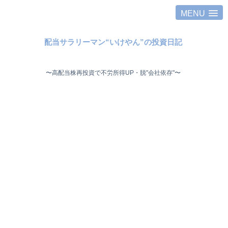
MENU
配当サラリーマン“いけやん”の投資日記 ​
〜高配当株再投資で不労所得UP・脱"会社依存"〜 ​