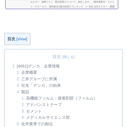
セクター 銘柄リスト・配当利回りについて、紹介します。（最終更新日：２０２
１／０８／０２） 国内株式の配当利回りランキング 1～10位 化学セクター 利回
り一覧セクター平均利回り 2.63％証券コード銘柄購入額（万）利回り（％）3405ク
ラレ10.43.863407旭化成12.22.784004昭和電工32.22.024005住友化学5.93.414021日産化
学工業54.31.994042東ソー19.43.094043トクヤマ23.62.974061デンカ39.13.464063信越
化学工業183.11.644183三...
続きを読む
目次
[
show
]
目次
[4061]デンカ 企業情報
企業概要
三井グループに所属
社名「デンカ」の由来
製品
高機能フィルム・接着剤部（フィルム）
アドバンストテープ
セメント
メディカルサイエンス部
化学業界での順位