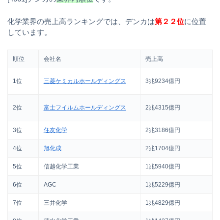
化学業界の売上高ランキングでは、デンカは
第２２位
に位置
しています。
順位
会社名
売上高
1位
三菱ケミカルホールディングス
3兆9234億円
2位
富士フイルムホールディングス
2兆4315億円
3位
住友化学
2兆3186億円
4位
旭化成
2兆1704億円
5位
信越化学工業
1兆5940億円
6位
AGC
1兆5229億円
7位
三井化学
1兆4829億円