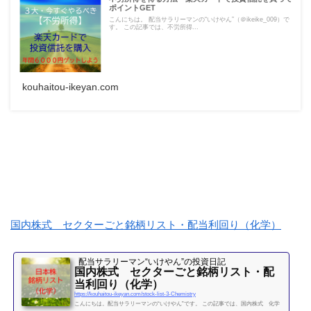
ポイントGET
こんにちは。 配当サラリーマンの“いけやん”（＠ikeike_009）で
す。 この記事では、不労所得...
kouhaitou-ikeyan.com
国内株式 セクターごと銘柄リスト・配当利回り（化学）
配当サラリーマン“いけやん”の投資日記 ​
国内株式 セクターごと銘柄リスト・配
当利回り（化学）
https://kouhaitou-ikeyan.com/stock-list-3-Chemistry
こんにちは。配当サラリーマンの“いけやん”です。 この記事では、国内株式 化学