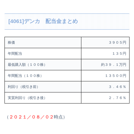
[4061]デンカ 配当金まとめ
株価
３９０５円
年間配当
１３５円
最低購入額（１００株）
約３９．１万円
年間配当（１００株）
１３５００円
利回り（税引き前）
３．４６％
実質利回り（税引き後）
２．７６％
（
２０２１／０８／０２
時点）