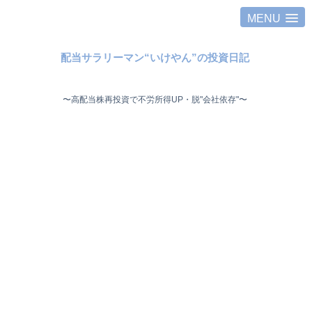
MENU
配当サラリーマン“いけやん”の投資日記 ​
〜高配当株再投資で不労所得UP・脱"会社依存"〜 ​