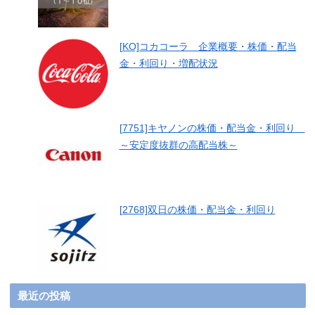
[KO]コカコーラ 企業概要・株価・配当
金・利回り・増配状況
[7751]キヤノンの株価・配当金・利回り
～安定度抜群の高配当株～
[2768]双日の株価・配当金・利回り
最近の投稿