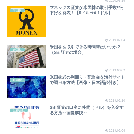
2020.03.15
マネックス証券が米国株の取引手数料引
米国株
下げを発表！【5ドル⇒0.1ドル】
2019.07.04
米国株を取引できる時間帯はいつか？
米国株
（SBI証券の場合）
2019.06.02
米国株式の利回り・配当金を海外サイト
米国株
で調べる方法【画像・日本語訳付き】
2019.02.10
SBI証券の口座に外貨（ドル）を入金す
証券会社
る方法～画像解説～
2019.02.08