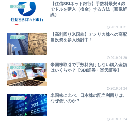
【住信SBIネット銀行】手数料最安４銭
米国株
でドルを購入（換金）する方法（画像解
説）
2019.01.31
【高利回り米国株】アメリカ株への高配
米国株
当投資を参入検討中！
2019.01.29
米国株取引で手数料負けしない購入金額
米国株
はいくらか？【SBI証券・楽天証券】
2019.01.24
米国株に比べ、日本株の配当利回りは、
米国株
なぜ低いのか？
2018.09.24