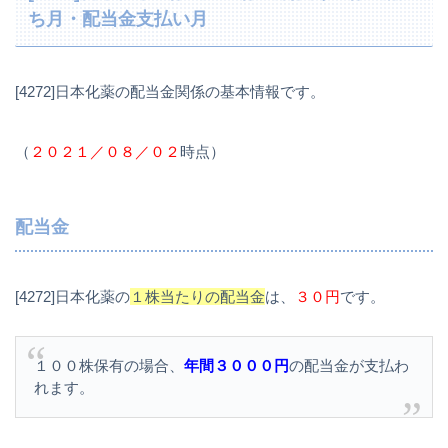
ち月・配当金支払い月
[4272]日本化薬の配当金関係の基本情報です。
（
２０２１／０８／０２
時点）
配当金
[4272]日本化薬の
１株当たりの配当金
は、
３０円
です。
１００株保有の場合、
年間３０００円
の配当金が支払わ
れます。