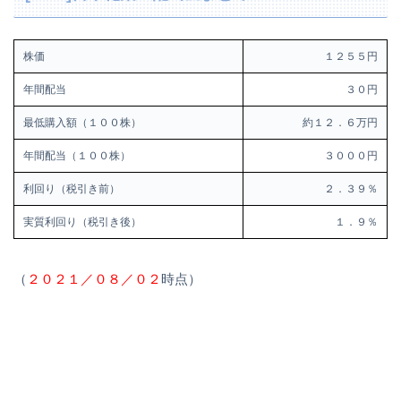
株価
１２５５円
年間配当
３０円
最低購入額（１００株）
約１２．６万円
年間配当（１００株）
３０００円
利回り（税引き前）
２．３９％
実質利回り（税引き後）
１．９％
（
２０２１／０８／０２
時点）