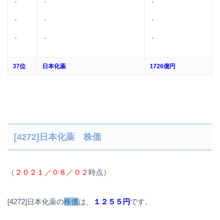
・
・
・
・
・
・
・
・
・
37位
日本化薬
1726億円
[4272]日本化薬 株価
（
２０２１／０８／０２
時点）
[4272]日本化薬の
株価
は、
１２５５円
です。