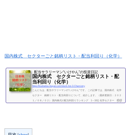
国内株式 セクターごと銘柄リスト・配当利回り（化学）
配当サラリーマン“いけやん”の投資日記 ​
国内株式 セクターごと銘柄リスト・配
当利回り（化学）
https://kouhaitou-ikeyan.com/stock-list-3-Chemistry
こんにちは。配当サラリーマンの“いけやん”です。 この記事では、国内株式 化学
セクター 銘柄リスト・配当利回りについて、紹介します。（最終更新日：２０２
１／０８／０２） 国内株式の配当利回りランキング 1～10位 化学セクター 利回
り一覧セクター平均利回り 2.63％証券コード銘柄購入額（万）利回り（％）3405ク
ラレ10.43.863407旭化成12.22.784004昭和電工32.22.024005住友化学5.93.414021日産化
学工業54.31.994042東ソー19.43.094043トクヤマ23.62.974061デンカ39.13.464063信越
化学工業183.11.644183三...
続きを読む
目次
[
show
]