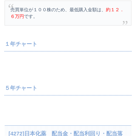
売買単位が１００株のため、最低購入金額は、
約１２．
６万円
です。
１年チャート
５年チャート
[4272]日本化薬 配当金・配当利回り・配当落