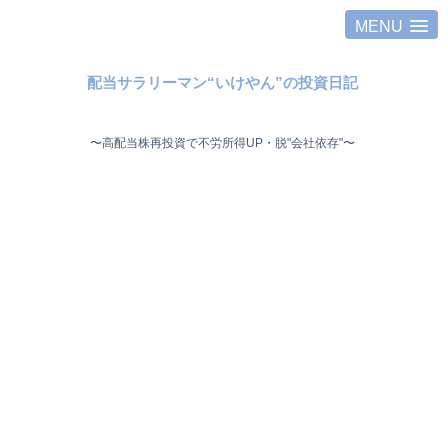
MENU
配当サラリーマン“いけやん”の投資日記 ​
〜高配当株再投資で不労所得UP・脱"会社依存"〜 ​