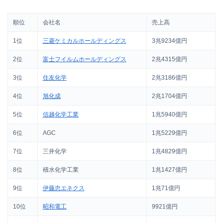
順位
会社名
売上高
1位
三菱ケミカルホールディングス
3兆9234億円
2位
富士フイルムホールディングス
2兆4315億円
3位
住友化学
2兆3186億円
4位
旭化成
2兆1704億円
5位
信越化学工業
1兆5940億円
6位
AGC
1兆5229億円
7位
三井化学
1兆4829億円
8位
積水化学工業
1兆1427億円
9位
伊藤忠エネクス
1兆71億円
10位
昭和電工
9921億円