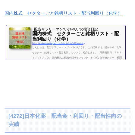
国内株式 セクターごと銘柄リスト・配当利回り（化学）
配当サラリーマン“いけやん”の投資日記 ​
国内株式 セクターごと銘柄リスト・配
当利回り（化学）
https://kouhaitou-ikeyan.com/stock-list-3-Chemistry
こんにちは。配当サラリーマンの“いけやん”です。 この記事では、国内株式 化学
セクター 銘柄リスト・配当利回りについて、紹介します。（最終更新日：２０２
１／０８／０２） 国内株式の配当利回りランキング 1～10位 化学セクター 利回
り一覧セクター平均利回り 2.63％証券コード銘柄購入額（万）利回り（％）3405ク
ラレ10.43.863407旭化成12.22.784004昭和電工32.22.024005住友化学5.93.414021日産化
学工業54.31.994042東ソー19.43.094043トクヤマ23.62.974061デンカ39.13.464063信越
化学工業183.11.644183三...
続きを読む
[4272]日本化薬 配当金・利回り・配当性向の
実績