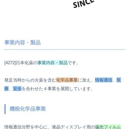
事業内容・製品
[4272]日本化薬の
事業内容・製品
です。
発足当時からの火薬を含む
化学品事業
に加え、
情報通信
、
医
療
、
安全
を合わせた４事業を展開しています。
機能化学品事業
情報通信分野を中心に、液晶ディスプレイ用の
偏光フィルム