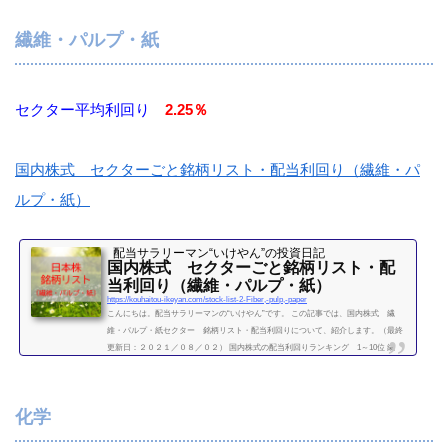
清製粉グループ本社17.62.222269明治HD69.92.292282日本ハム45.12.222501サッポロH
D23.71.772502アサヒグループHD50.62.162503キリンHD20.23.222531宝ホールディン
繊維・パルプ・紙
グス131.72801キッコーマン68.50...
続きを読む
セクター平均利回り
2.25％
国内株式 セクターごと銘柄リスト・配当利回り（繊維・パ
ルプ・紙）
配当サラリーマン“いけやん”の投資日記 ​
国内株式 セクターごと銘柄リスト・配
当利回り（繊維・パルプ・紙）
https://kouhaitou-ikeyan.com/stock-list-2-Fiber,-pulp,-paper
こんにちは。配当サラリーマンの“いけやん”です。 この記事では、国内株式 繊
維・パルプ・紙セクター 銘柄リスト・配当利回りについて、紹介します。（最終
更新日：２０２１／０８／０２） 国内株式の配当利回りランキング 1～10位 繊
維・パルプ・紙セクター 利回り一覧セクター平均利回り 2.25％証券コード銘柄購
入額（万）利回り（％）3101東洋紡142.853103ユニチカ2.803401帝人16.83.273402東
レ7.32.213861王子ホールディングス6.52.143863日本製紙13.23.04（２０２１／０８／
化学
０２時点） 他セクター 銘...
続きを読む