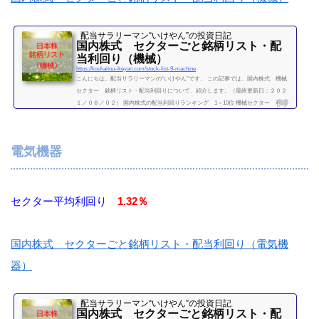
配当サラリーマン“いけやん”の投資日記 ​
国内株式 セクターごと銘柄リスト・配
当利回り（機械）
https://kouhaitou-ikeyan.com/stock-list-9-machine
こんにちは。配当サラリーマンの“いけやん”です。 この記事では、国内株式 機械
セクター 銘柄リスト・配当利回りについて、紹介します。（最終更新日：２０２
１／０８／０２） 国内株式の配当利回りランキング 1～10位 機械セクター 利回
り一覧セクター平均利回り 1.61％証券コード銘柄購入額（万）利回り（％）5631日
本製鋼所28.31.596103オークマ53.61.316113アマダHD11.52.966301小松製作所（コマ
ツ）282.216302住友重機械工業31.42.236305日立建機30.806326クボタ23.406361荏原製
電気機器
作所551.826367ダイキン工業2...
続きを読む
セクター平均利回り
1.32％
国内株式 セクターごと銘柄リスト・配当利回り（電気機
器）
配当サラリーマン“いけやん”の投資日記 ​
国内株式 セクターごと銘柄リスト・配