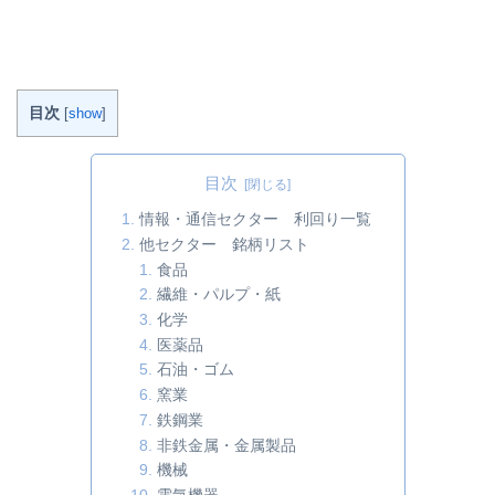
回りランキング１～１０位１１～２０位２１～３０位３１～４０位４１～５０位５
１～６０位６１～７０位７１～８０位８１～９０位９１～１００位 第１位［7494］
コナカ（利回り6.06％）配当利回り第１位は、コナカです。 株価は330円で、配当は
20円です。利回り（税引き前）は6.0...
続きを読む
目次
[
show
]
目次
情報・通信セクター 利回り一覧
他セクター 銘柄リスト
食品
繊維・パルプ・紙
化学
医薬品
石油・ゴム
窯業
鉄鋼業
非鉄金属・金属製品
機械