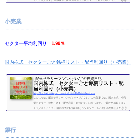
１／０８／０２） 国内株式の配当利回りランキング 1～10位 商社セクター 利回
り一覧セクター平均利回り 3.79％証券コード銘柄購入額（万）利回り（％）2768双
日3.44.088001伊藤忠商事33.42.828002丸紅9.53.568015豊田通商53.62.248031三井物産2
5.73.518053住友商事15.34.588058三菱商事31.64.258103明和産業4.84.68133伊藤忠エネ
小売業
クス10.34.47（２０２１...
続きを読む
セクター平均利回り
1.99％
国内株式 セクターごと銘柄リスト・配当利回り（小売業）
配当サラリーマン“いけやん”の投資日記 ​
国内株式 セクターごと銘柄リスト・配
当利回り（小売業）
https://kouhaitou-ikeyan.com/stock-list-17-Retail-business
こんにちは。配当サラリーマンの“いけやん”です。 この記事では、国内株式 小売
業セクター 銘柄リスト・配当利回りについて、紹介します。（最終更新日：２０
２１／０８／０２） 国内株式の配当利回りランキング 1～10位 小売業セクター
利回り一覧セクター平均利回り 1.99％証券コード銘柄購入額（万）利回り（％）26
51ローソン55.22.723086J.フロント リテイリング9.33.133099三越伊勢丹HD7.51.34338
2セブン&アイ・HD49.72.015857アサヒＨＤ21.94.127416はるやまＨＤ6.407494コナカ
銀行
3.55.657615京都きもの友...
続きを読む