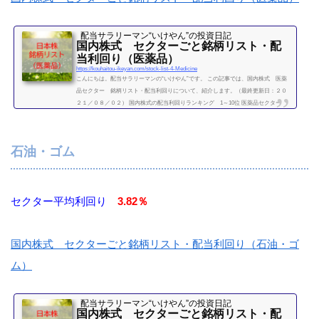
配当サラリーマン“いけやん”の投資日記 ​
国内株式 セクターごと銘柄リスト・配
当利回り（医薬品）
https://kouhaitou-ikeyan.com/stock-list-4-Medicine
こんにちは。配当サラリーマンの“いけやん”です。 この記事では、国内株式 医薬
品セクター 銘柄リスト・配当利回りについて、紹介します。（最終更新日：２０
２１／０８／０２） 国内株式の配当利回りランキング 1～10位 医薬品セクター
利回り一覧セクター平均利回り 2.12％証券コード銘柄購入額（万）利回り（％）41
51協和発酵キリン35.81.284502武田薬品工業36.84.894503アステラス製薬18.32.734506
大日本住友製薬18.81.494507塩野義製薬591.874519中外製薬40.91.474523エーザイ90.9
石油・ゴム
1.764568第一三共20.91.294...
続きを読む
セクター平均利回り
3.82％
国内株式 セクターごと銘柄リスト・配当利回り（石油・ゴ
ム）
配当サラリーマン“いけやん”の投資日記 ​
国内株式 セクターごと銘柄リスト・配