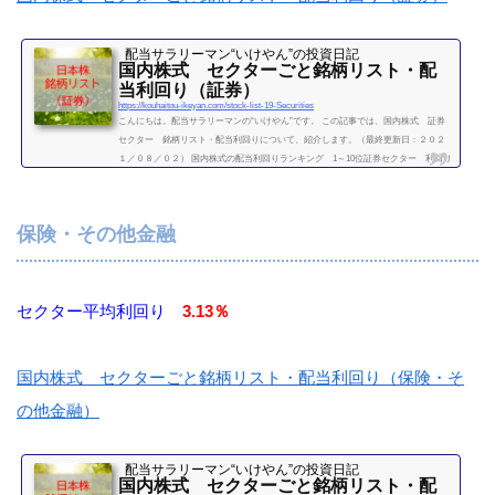
配当サラリーマン“いけやん”の投資日記 ​
国内株式 セクターごと銘柄リスト・配
当利回り（証券）
https://kouhaitou-ikeyan.com/stock-list-19-Securities
こんにちは。配当サラリーマンの“いけやん”です。 この記事では、国内株式 証券
セクター 銘柄リスト・配当利回りについて、紹介します。（最終更新日：２０２
１／０８／０２） 国内株式の配当利回りランキング 1～10位証券セクター 利回り
一覧セクター平均利回り 0.64％証券コード銘柄購入額（万）利回り（％）7177ＧＭ
ＯフィナンシャルＨＤ8.408601大和証券グループ本社5.808604野村HD5.408616東海東
京フィナンシャルHD408628松井証券808706極東証券8.108707岩井コスモHD14.10873
保険・その他金融
7あかつき本社3.75.08（２０２１／０...
続きを読む
セクター平均利回り
3.13％
国内株式 セクターごと銘柄リスト・配当利回り（保険・そ
の他金融）
配当サラリーマン“いけやん”の投資日記 ​
国内株式 セクターごと銘柄リスト・配