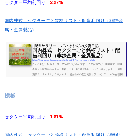
セクター平均利回り
2.27％
国内株式 セクターごと銘柄リスト・配当利回り（非鉄金
属・金属製品）
配当サラリーマン“いけやん”の投資日記 ​
国内株式 セクターごと銘柄リスト・配
当利回り（非鉄金属・金属製品）
https://kouhaitou-ikeyan.com/stock-list-8-Non-ferrous-metals
こんにちは。配当サラリーマンの“いけやん”です。 この記事では、国内株式 非鉄
金属・金属製品セクター 銘柄リスト・配当利回りについて、紹介します。（最終
更新日：２０２１／０８／０２） 国内株式の配当利回りランキング 1～10位 非鉄
金属・金属製品セクター 利回り一覧セクター平均利回り 2.27％証券コード銘柄購
入額（万）利回り（％）3436SUMCO25.605703日本軽金属HD20.34.195706三井金属
鉱業31.52.75707東邦亜鉛19.32.65711三菱マテリアル23.42.145713住友金属鉱山44.92.9
機械
65714DOWAホールディングス43.52...
続きを読む
セクター平均利回り
1.61％
国内株式 セクターごと銘柄リスト・配当利回り（機械）