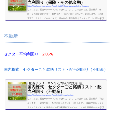
当利回り（保険・その他金融）
https://kouhaitou-ikeyan.com/stock-list-20-Insurance-and-other-finance
こんにちは。配当サラリーマンの“いけやん”です。 この記事では、国内株式 保
険・その他金融セクター 銘柄リスト・配当利回りについて、紹介します。（最終
更新日：２０２１／０８／０２） 国内株式の配当利回りランキング 1～10位 保
険・その他金融セクター 利回り一覧セクター平均利回り 3.13％証券コード銘柄購
入額（万）利回り（％）8630SOMPOHD46.44.538725MS&ADインシュアランスグル
ープHD34.64.638729ソニーフィナンシャルHD008750第一生命HD20.73.718766東京海
不動産
上HD53.44.038795T&DHD14.33.918253...
続きを読む
セクター平均利回り
2.06％
国内株式 セクターごと銘柄リスト・配当利回り（不動産）
配当サラリーマン“いけやん”の投資日記 ​
国内株式 セクターごと銘柄リスト・配
当利回り（不動産）
https://kouhaitou-ikeyan.com/stock-list-21-real-estate
こんにちは。配当サラリーマンの“いけやん”です。 この記事では、国内株式 不動
産セクター 銘柄リスト・配当利回りについて、紹介します。（最終更新日：２０
２１／０８／０２） 国内株式の配当利回りランキング 1～10位 不動産セクター
利回り一覧セクター平均利回り 2.06％証券コード銘柄購入額（万）利回り（％）32