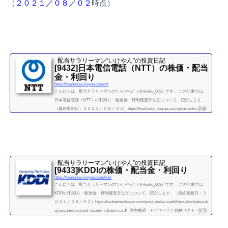
（
２０２１／０８／０２
時点）
配当サラリーマン“いけやん”の投資日記 ​
[9432]日本電信電話（NTT）の株価・配当
金・利回り
https://kouhaitou-ikeyan.com/ntt
こんにちは。配当サラリーマンの“いけやん”（＠ikeike_009）です。 この記事では、
日本電信電話（NTT）の利回り・配当金・権利確定月などについて、紹介します。
（最終更新日：２０２１／０８／０２）https://kouhaitou-ikeyan.com/point-otoku-credi
t/https://kouhaitou-ikeyan.com/unearned-income-rakuten-card/ 国内株式 セクターご
と銘柄リスト・配当利回り（情報・通信） 日本電信電話（NTT） 企業情報企業概
要日本電信電話（NTT）は、日本の通信事業最大手であるNTTグループの持株会社
です。傘下...
続きを読む
配当サラリーマン“いけやん”の投資日記 ​
[9433]KDDIの株価・配当金・利回り
https://kouhaitou-ikeyan.com/kddi
こんにちは。配当サラリーマンの“いけやん”（＠ikeike_009）です。 この記事では、
KDDIの利回り・配当金・権利確定月などについて、紹介します。（最終更新日：２
０２１／０８／０２）https://kouhaitou-ikeyan.com/point-otoku-credit/https://kouhaitou-ik
eyan.com/unearned-income-rakuten-card/ 国内株式 セクターごと銘柄リスト・配当
利回り（情報・通信） KDDI 企業情報企業概要KDDIは、2000年に第二電電 (DDI)、
ケイディディ (KDD)、日本移動通信 (IDO) が合併し発足した通信企業です。携帯電