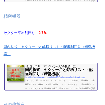
更新日：２０２１／０８／０２） 国内株式の配当利回りランキング 1～10位 自動
車・自動車部品セクター 利回り一覧セクター平均利回り 1.59％証券コード銘柄購
入額（万）利回り（％）7201日産自動車6.307202いすゞ自動車14.63.987203トヨタ自
動車100.307205日野自動車9.31.517211三菱自動車工業307261マツダ10.11.487267本田
精密機器
技研工業35.93.077269スズキ44...
続きを読む
セクター平均利回り
2.7％
国内株式 セクターごと銘柄リスト・配当利回り（精密機
器）
配当サラリーマン“いけやん”の投資日記 ​
国内株式 セクターごと銘柄リスト・配
当利回り（精密機器）
https://kouhaitou-ikeyan.com/stock-list-12-Precision-mechanical-equipment
こんにちは。配当サラリーマンの“いけやん”です。 この記事では、国内株式 精密
機器セクター 銘柄リスト・配当利回りについて、紹介します。（最終更新日：２
０２１／０８／０２） 国内株式の配当利回りランキング 1～10位 精密機器セクタ
ー 利回り一覧セクター平均利回り 2.7％証券コード銘柄購入額（万）利回り
（％）4543テルモ43.20.694902コニカミノルタ5.75.246986双葉電子工業8.13.477731ニ
コン10.42.97733オリンパス22.60.627762シチズン時計4.33.28（２０２１／０８／０２
その他製造
時点） 他セク...