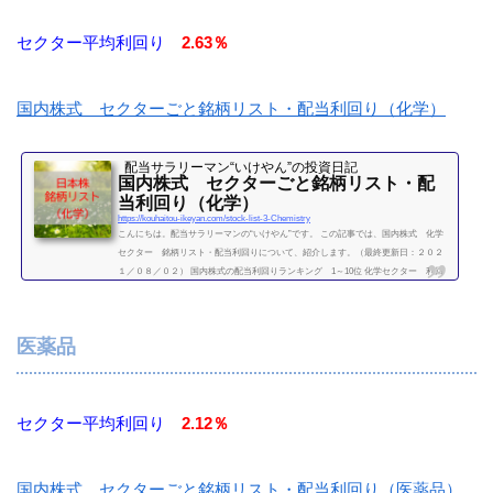
セクター平均利回り
2.63％
国内株式 セクターごと銘柄リスト・配当利回り（化学）
配当サラリーマン“いけやん”の投資日記 ​
国内株式 セクターごと銘柄リスト・配
当利回り（化学）
https://kouhaitou-ikeyan.com/stock-list-3-Chemistry
こんにちは。配当サラリーマンの“いけやん”です。 この記事では、国内株式 化学
セクター 銘柄リスト・配当利回りについて、紹介します。（最終更新日：２０２
１／０８／０２） 国内株式の配当利回りランキング 1～10位 化学セクター 利回
り一覧セクター平均利回り 2.63％証券コード銘柄購入額（万）利回り（％）3405ク
ラレ10.43.863407旭化成12.22.784004昭和電工32.22.024005住友化学5.93.414021日産化
学工業54.31.994042東ソー19.43.094043トクヤマ23.62.974061デンカ39.13.464063信越
医薬品
化学工業183.11.644183三...
続きを読む
セクター平均利回り
2.12％
国内株式 セクターごと銘柄リスト・配当利回り（医薬品）