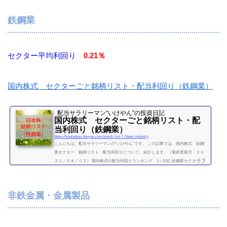
C48.32.95202日本板硝子6.205214日本電気硝子25.14.395232住友大阪セメント31.53.81
5233太平洋セメント25.62.735301東海カーボン14.62.055332TOTO59.81.345333日本碍
鉄鋼業
子18.82.555352黒崎播磨49.70...
続きを読む
セクター平均利回り
0.21％
国内株式 セクターごと銘柄リスト・配当利回り（鉄鋼業）
配当サラリーマン“いけやん”の投資日記 ​
国内株式 セクターごと銘柄リスト・配
当利回り（鉄鋼業）
https://kouhaitou-ikeyan.com/stock-list-7-Steel-industry
こんにちは。配当サラリーマンの“いけやん”です。 この記事では、国内株式 鉄鋼
業セクター 銘柄リスト・配当利回りについて、紹介します。（最終更新日：２０
２１／０８／０２） 国内株式の配当利回りランキング 1～10位 鉄鋼業セクター
利回り一覧セクター平均利回り 0.21％証券コード銘柄購入額（万）利回り（％）54
01日本製鉄2005406神戸製鋼所7.505411JFEホールディングス13.805541大平洋金属17.
60.85（２０２１／０８／０２時点） 他セクター 銘柄リスト食品セクター平均利回
非鉄金属・金属製品
り 2.3％国内株式...
続きを読む