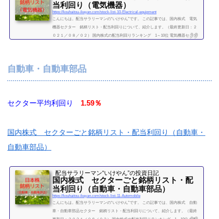
当利回り（電気機器）
https://kouhaitou-ikeyan.com/stock-list-10-Electrical-equipment
こんにちは。配当サラリーマンの“いけやん”です。 この記事では、国内株式 電気
機器セクター 銘柄リスト・配当利回りについて、紹介します。（最終更新日：２
０２１／０８／０２） 国内株式の配当利回りランキング 1～10位 電気機器セクタ
ー 利回り一覧セクター平均利回り 1.32％証券コード銘柄購入額（万）利回り
（％）3105日清紡HD9.53.166479ミネベアミツミ30.106501日立製作所61.806503三菱
電機15.206504富士電機4906506安川電機55.20.946645オムロン94.50.916674ジーエス・
自動車・自動車部品
ユアサ コーポレーション28.61.756...
続きを読む
セクター平均利回り
1.59％
国内株式 セクターごと銘柄リスト・配当利回り（自動車・
自動車部品）
配当サラリーマン“いけやん”の投資日記 ​
国内株式 セクターごと銘柄リスト・配
当利回り（自動車・自動車部品）
https://kouhaitou-ikeyan.com/stock-list-11-Automobile
こんにちは。配当サラリーマンの“いけやん”です。 この記事では、国内株式 自動
車・自動車部品セクター 銘柄リスト・配当利回りについて、紹介します。（最終