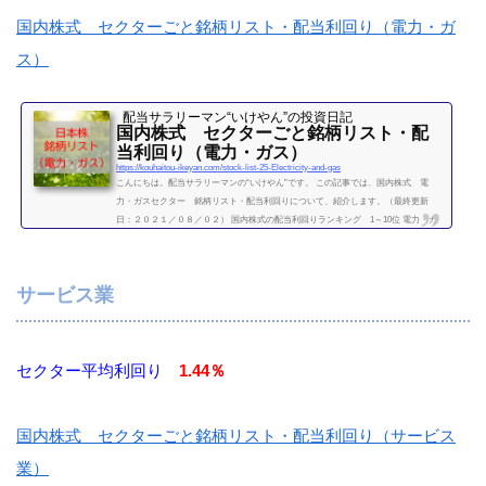
国内株式 セクターごと銘柄リスト・配当利回り（電力・ガ
ス）
配当サラリーマン“いけやん”の投資日記 ​
国内株式 セクターごと銘柄リスト・配
当利回り（電力・ガス）
https://kouhaitou-ikeyan.com/stock-list-25-Electricity-and-gas
こんにちは。配当サラリーマンの“いけやん”です。 この記事では、国内株式 電
力・ガスセクター 銘柄リスト・配当利回りについて、紹介します。（最終更新
日：２０２１／０８／０２） 国内株式の配当利回りランキング 1～10位 電力・ガ
スセクター 利回り一覧セクター平均利回り 2.79％証券コード銘柄購入額（万）利
回り（％）9501東京電力HD2.909502中部電力13.33.769503関西電力10.54.759531東京
ガス21.42.819532大阪ガス212.62（２０２１／０８／０２時点） 他セクター 銘柄リ
サービス業
スト食品セクター平均利回り...
続きを読む
セクター平均利回り
1.44％
国内株式 セクターごと銘柄リスト・配当利回り（サービス
業）