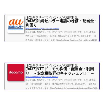
話の...
続きを読む
配当サラリーマン“いけやん”の投資日記 ​
[9436]沖縄セルラー電話の株価・配当金・
利回り
https://kouhaitou-ikeyan.com/okinawa-cell
こんにちは。配当サラリーマンの“いけやん”（＠ikeike_009）です。 この記事では、
沖縄セルラー電話の利回り・配当金・権利確定月などについて、紹介します。（最
終更新日：２０２１／０８／０２）https://kouhaitou-ikeyan.com/point-otoku-credit/http
s://kouhaitou-ikeyan.com/unearned-income-rakuten-card/ 国内株式 セクターごと銘柄
リスト・配当利回り（情報・通信）沖縄セルラー電話 企業情報企業概要沖縄セル
ラー電話は、沖縄県で携帯電話事業を行う地域会社です。通称、au沖縄セルラー
または au沖縄と...
続きを読む
配当サラリーマン“いけやん”の投資日記 ​
[9437]NTTドコモの株価・配当金・利回
り ～安定度抜群のキャッシュフロー～
https://kouhaitou-ikeyan.com/ntt-docomo
こんにちは。配当サラリーマンの“いけやん”（＠ikeike_009）です。 この記事では、
NTTドコモの利回り・配当金・権利確定月などについて、紹介します。（最終更新
日：２０２０／１１／２０）https://kouhaitou-ikeyan.com/point-otoku-credit/https://kouh
aitou-ikeyan.com/unearned-income-rakuten-card/ 国内株式 セクターごと銘柄リス
ト・配当利回り（情報・通信） NTTドコモ 企業情報企業概要NTTドコモは、携帯
電話・スマホの無線通信サービスを提供する国内最大手の通信事業者です。日本電
信電話(NTT...