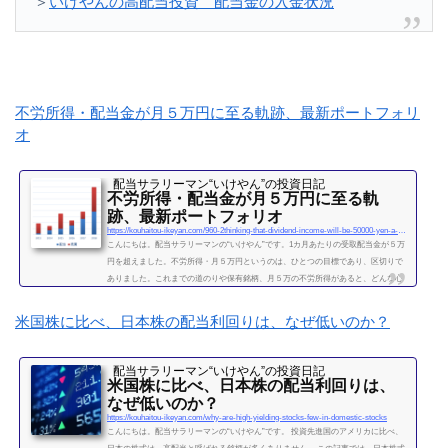
＞
いけやんの高配当投資 配当金の入金状況
不労所得・配当金が月５万円に至る軌跡、最新ポートフォリ
オ
配当サラリーマン“いけやん”の投資日記 ​
不労所得・配当金が月５万円に至る軌
跡、最新ポートフォリオ
https://kouhaitou-ikeyan.com/960-2thinking-that-dividend-income-will-be-50000-yen-a-month
こんにちは。配当サラリーマンの“いけやん”です。1カ月あたりの受取配当金が５万
円を超えました。不労所得・月５万円というのは、ひとつの目標であり、区切りで
ありました。これまでの道のりや保有銘柄、月５万の不労所得があると、どんな心
境になるかについて、書きたいと思います◎こちらもどうぞ大企業で10年間サラリ
ーマンを続けて感じたこと・辞めるための行動【体験談】サラリーマンが資産運用
米国株に比べ、日本株の配当利回りは、なぜ低いのか？
を10年間続けて分かった4つのこと不労所得という名の受取配当金、月５万円に到達
2019年になり、不労所得という名の受取配当金が月額５万...
配当サラリーマン“いけやん”の投資日記 ​
続きを読む
米国株に比べ、日本株の配当利回りは、
なぜ低いのか？
https://kouhaitou-ikeyan.com/why-are-high-yielding-stocks-few-in-domestic-stocks
こんにちは。配当サラリーマンの“いけやん”です。 投資先進国のアメリカに比べ、