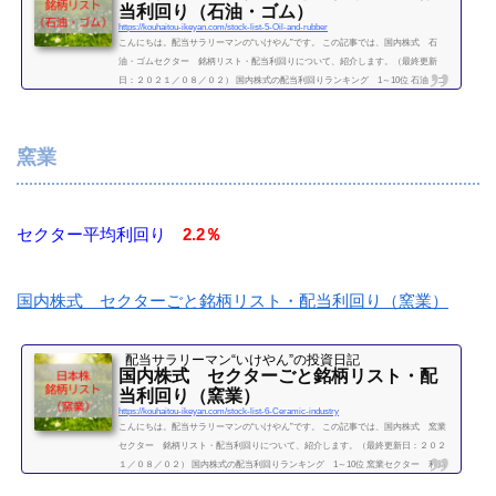
当利回り（石油・ゴム）
https://kouhaitou-ikeyan.com/stock-list-5-Oil-and-rubber
こんにちは。配当サラリーマンの“いけやん”です。 この記事では、国内株式 石
油・ゴムセクター 銘柄リスト・配当利回りについて、紹介します。（最終更新
日：２０２１／０８／０２） 国内株式の配当利回りランキング 1～10位 石油・ゴ
ムセクター 利回り一覧セクター平均利回り 3.82％証券コード銘柄購入額（万）利
回り（％）1605国際石油開発帝石7.84.215019出光興産26.24.575020JXTGホールディ
ングス4.74.685101横浜ゴム21.92.965108ブリヂストン48.62.67（２０２１／０８／０
窯業
２時点） &...
続きを読む
セクター平均利回り
2.2％
国内株式 セクターごと銘柄リスト・配当利回り（窯業）
配当サラリーマン“いけやん”の投資日記 ​
国内株式 セクターごと銘柄リスト・配
当利回り（窯業）
https://kouhaitou-ikeyan.com/stock-list-6-Ceramic-industry
こんにちは。配当サラリーマンの“いけやん”です。 この記事では、国内株式 窯業
セクター 銘柄リスト・配当利回りについて、紹介します。（最終更新日：２０２
１／０８／０２） 国内株式の配当利回りランキング 1～10位 窯業セクター 利回
り一覧セクター平均利回り 2.2％証券コード銘柄購入額（万）利回り（％）5201AG