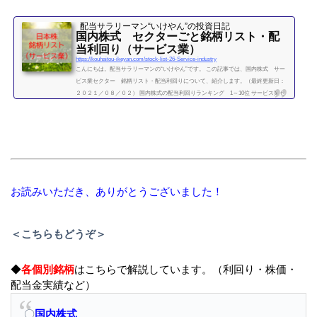
配当サラリーマン“いけやん”の投資日記 ​
国内株式 セクターごと銘柄リスト・配
当利回り（サービス業）
https://kouhaitou-ikeyan.com/stock-list-26-Service-industry
こんにちは。配当サラリーマンの“いけやん”です。 この記事では、国内株式 サー
ビス業セクター 銘柄リスト・配当利回りについて、紹介します。（最終更新日：
２０２１／０８／０２） 国内株式の配当利回りランキング 1～10位 サービス業セ
クター 利回り一覧セクター平均利回り 1.44％証券コード銘柄購入額（万）利回り
（％）2121ミクシィ（mixi）28.13.912411ゲンダイエージェンシー3.51.992413エムス
リー71.102432ディー・エヌ・エー（DeNA）20.904324電通グループ38.704689ヤフー
（Yahoo）5.614751サイバーエー...
続きを読む
お読みいただき、ありがとうございました！
＜こちらもどうぞ＞
◆
各個別銘柄
はこちらで解説しています。（利回り・株価・
配当金実績など）
〇
国内株式