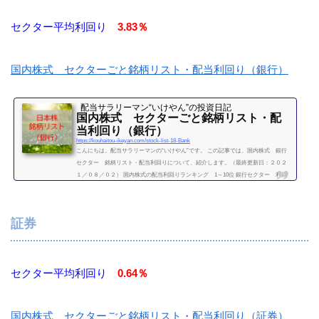
セクター平均利回り
3.83％
国内株式 セクターごと銘柄リスト・配当利回り（銀行）
配当サラリーマン“いけやん”の投資日記 ​
国内株式 セクターごと銘柄リスト・配
当利回り（銀行）
https://kouhaitou-ikeyan.com/stock-list-18-Bank
こんにちは。配当サラリーマンの“いけやん”です。 この記事では、国内株式 銀行
セクター 銘柄リスト・配当利回りについて、紹介します。（最終更新日：２０２
１／０８／０２） 国内株式の配当利回りランキング 1～10位 銀行セクター 利回
り一覧セクター平均利回り 3.83％証券コード銘柄購入額（万）利回り（％）7186コ
ンコルディア・フィナンシャルグループ4.13.938303新生銀行14.408304あおぞら銀行2
55.128306三菱UFJフィナンシャル・グループ5.94.598308りそなホールディングス4.2
証券
4.998309三井住友トラスト・HD...
続きを読む
セクター平均利回り
0.64％
国内株式 セクターごと銘柄リスト・配当利回り（証券）