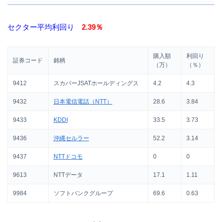
セクター平均利回り
2.39％
購入額
利回り
証券コード
銘柄
（万）
（％）
9412
スカパーJSATホールディングス
4.2
4.3
9432
日本電信電話（NTT）
28.6
3.84
9433
KDDI
33.5
3.73
9436
沖縄セルラー
52.2
3.14
9437
NTTドコモ
0
0
9613
NTTデータ
17.1
1.11
9984
ソフトバンクグループ
69.6
0.63