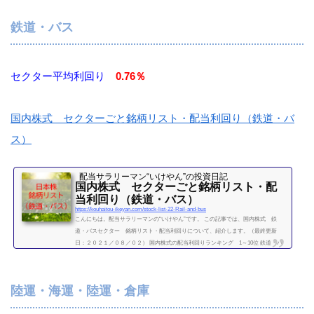
89東急不動産HD6.22.588801三井不動産261.698802三菱地所17.41.98804東京建物16.62.
98830住友不動産35.91.25（２０２１／０８／０２時点） 他セクター 銘柄リスト食
鉄道・バス
品セクター平均利回り ...
続きを読む
セクター平均利回り
0.76％
国内株式 セクターごと銘柄リスト・配当利回り（鉄道・バ
ス）
配当サラリーマン“いけやん”の投資日記 ​
国内株式 セクターごと銘柄リスト・配
当利回り（鉄道・バス）
https://kouhaitou-ikeyan.com/stock-list-22-Rail-and-bus
こんにちは。配当サラリーマンの“いけやん”です。 この記事では、国内株式 鉄
道・バスセクター 銘柄リスト・配当利回りについて、紹介します。（最終更新
日：２０２１／０８／０２） 国内株式の配当利回りランキング 1～10位 鉄道・バ
スセクター 利回り一覧セクター平均利回り 0.76％証券コード銘柄購入額（万）利
回り（％）9001東武鉄道28.50.79005東急14.81.019007小田急電鉄26.80.379008京王電
鉄62.409009京成電鉄32.409020東日本旅客鉄道71.61.49021西日本旅客鉄道56.91.76902
陸運・海運・陸運・倉庫
2東海旅客鉄道156.60.83（２０２...
続きを読む