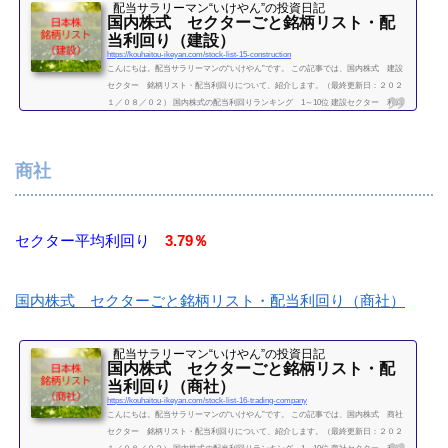
配当サラリーマン“いけやん”の投資日記 ​
国内株式 セクターごと銘柄リスト・配
当利回り（建設）
https://kouhaitou-ikeyan.com/stock-list-15-construction
こんにちは。配当サラリーマンの“いけやん”です。 この記事では、国内株式 建設
セクター 銘柄リスト・配当利回りについて、紹介します。（最終更新日：２０２
１／０８／０２） 国内株式の配当利回りランキング 1～10位 建設セクター 利回
り一覧セクター平均利回り 3.2％ 証券コード 購入額（万）利回り（％）1721コムシ
スHD30.93.081801大成建設38.23.411802大林組9.23.481803清水建設8.32.781808長谷工
コーポレーション15.44.561812鹿島建設14.63.711820西松建設35.75.181883前田道路21.
商社
201925大和ハウス工...
続きを読む
セクター平均利回り
3.79％
国内株式 セクターごと銘柄リスト・配当利回り（商社）
配当サラリーマン“いけやん”の投資日記 ​
国内株式 セクターごと銘柄リスト・配
当利回り（商社）
https://kouhaitou-ikeyan.com/stock-list-16-trading-company
こんにちは。配当サラリーマンの“いけやん”です。 この記事では、国内株式 商社
セクター 銘柄リスト・配当利回りについて、紹介します。（最終更新日：２０２