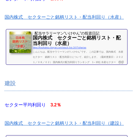
国内株式 セクターごと銘柄リスト・配当利回り（水産）
配当サラリーマン“いけやん”の投資日記 ​
国内株式 セクターごと銘柄リスト・配
当利回り（水産）
https://kouhaitou-ikeyan.com/stock-list-14-Fisheries
こんにちは。配当サラリーマンの“いけやん”です。 この記事では、国内株式 水産
セクター 銘柄リスト・配当利回りについて、紹介します。（最終更新日：２０２
１／０８／０２） 国内株式の配当利回りランキング 1～10位 水産セクター 利回
り一覧セクター平均利回り 1.63％証券コード銘柄購入額（万）利回り（％）1332日
本水産5.81.641333マルハニチロ24.71.62（２０２１／０８／０２時点）他セクター
銘柄リスト食品セクター平均利回り 2.3％国内株式 セクターごと銘柄リスト・配
建設
当利回り（食品）繊維・パルプ...
続きを読む
セクター平均利回り
3.2％
国内株式 セクターごと銘柄リスト・配当利回り（建設）