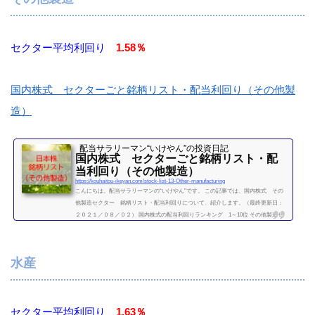
続きを読む
セクター平均利回り
1.58％
国内株式 セクターごと銘柄リスト・配当利回り（その他製
造）
配当サラリーマン“いけやん”の投資日記 ​
国内株式 セクターごと銘柄リスト・配
当利回り（その他製造）
https://kouhaitou-ikeyan.com/stock-list-13-Other-manufacturing
こんにちは。配当サラリーマンの“いけやん”です。 この記事では、国内株式 その
他製造セクター 銘柄リスト・配当利回りについて、紹介します。（最終更新日：
２０２１／０８／０２） 国内株式の配当利回りランキング 1～10位 その他製造セ
クター 利回り一覧セクター平均利回り 1.58％証券コード銘柄購入額（万）利回り
（％）5938ＬＩＸＩＬグループ30.92.597832バンダイナムコHD72.90.667911凸版印刷
18.92.127912大日本印刷26.12.457951ヤマハ611.08（２０２１／０８／０２時点） 他
水産
セクター 銘柄リ...
続きを読む
セクター平均利回り
1.63％