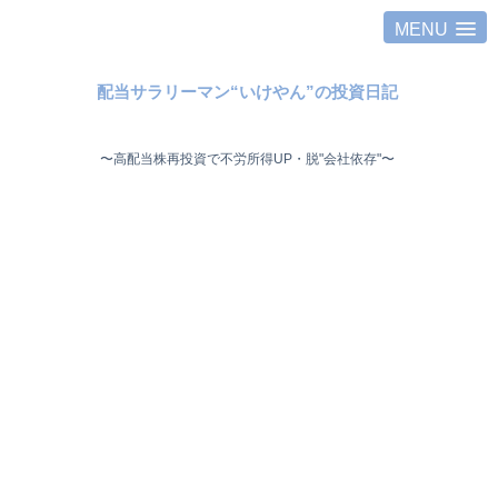
MENU
配当サラリーマン“いけやん”の投資日記 ​
〜高配当株再投資で不労所得UP・脱"会社依存"〜 ​