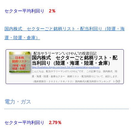
セクター平均利回り
2％
国内株式 セクターごと銘柄リスト・配当利回り（陸運・海
運・陸運・倉庫）
配当サラリーマン“いけやん”の投資日記 ​
国内株式 セクターごと銘柄リスト・配
当利回り（陸運・海運・陸運・倉庫）
https://kouhaitou-ikeyan.com/stock-list-23-transportation,warehouse
こんにちは。配当サラリーマンの“いけやん”です。 この記事では、国内株式 陸
運・海運・陸運・倉庫セクター 銘柄リスト・配当利回りについて、紹介します。
（最終更新日：２０２１／０８／０２） 国内株式の配当利回りランキング 1～10
位 陸運・海運・陸運・倉庫セクター 利回り一覧セクター平均利回り 2％証券コー
ド銘柄購入額（万）利回り（％）9062日本通運83.22.229064ヤマトHD32.21.439101日
本郵船63.83.139104商船三井62.58.89107川崎汽船40.609110ＮＳユナイテッド海運30.8
電力・ガス
09202ANAホールディングス25.409...
続きを読む
セクター平均利回り
2.79％