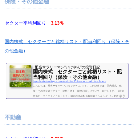
保険・その他金融
7あかつき本社3.75.08（２０２１／０...
続きを読む
セクター平均利回り
3.13％
国内株式 セクターごと銘柄リスト・配当利回り（保険・そ
の他金融）
配当サラリーマン“いけやん”の投資日記 ​
国内株式 セクターごと銘柄リスト・配
当利回り（保険・その他金融）
https://kouhaitou-ikeyan.com/stock-list-20-Insurance-and-other-finance
こんにちは。配当サラリーマンの“いけやん”です。 この記事では、国内株式 保
険・その他金融セクター 銘柄リスト・配当利回りについて、紹介します。（最終
更新日：２０２１／０８／０２） 国内株式の配当利回りランキング 1～10位 保
険・その他金融セクター 利回り一覧セクター平均利回り 3.13％証券コード銘柄購
入額（万）利回り（％）8630SOMPOHD46.44.538725MS&ADインシュアランスグル
ープHD34.64.638729ソニーフィナンシャルHD008750第一生命HD20.73.718766東京海
不動産
上HD53.44.038795T&DHD14.33.918253...
続きを読む