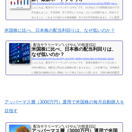
https://kouhaitou-ikeyan.com/960-2thinking-that-dividend-income-will-be-50000-yen-a-month
こんにちは。配当サラリーマンの“いけやん”です。1カ月あたりの受取配当金が５万
円を超えました。不労所得・月５万円というのは、ひとつの目標であり、区切りで
ありました。これまでの道のりや保有銘柄、月５万の不労所得があると、どんな心
境になるかについて、書きたいと思います◎こちらもどうぞ大企業で10年間サラリ
ーマンを続けて感じたこと・辞めるための行動【体験談】サラリーマンが資産運用
米国株に比べ、日本株の配当利回りは、なぜ低いのか？
を10年間続けて分かった4つのこと不労所得という名の受取配当金、月５万円に到達
2019年になり、不労所得という名の受取配当金が月額５万...
配当サラリーマン“いけやん”の投資日記 ​
続きを読む
米国株に比べ、日本株の配当利回りは、
なぜ低いのか？
https://kouhaitou-ikeyan.com/why-are-high-yielding-stocks-few-in-domestic-stocks
こんにちは。配当サラリーマンの“いけやん”です。 投資先進国のアメリカに比べ、
日本の株式は、高配当と呼ばれる銘柄が多くありません。 この記事では、日本株式
に高配当の銘柄が少ない理由について考えてみたいと思います。 日米の株式利回り
の違い日本株は、高配当株の上位でも５％台がせいぜいです。 対して米国株は、利
回り１０％に迫るような高配当株がゴロゴロしています。 なぜ日本株の配当利回り
は低いのか国内株式の配当利回りが芳しくない理由は何でしょうか。 私は、経営者
と株主の関係性、すなわち「経営者の株主への...
続きを読む
アッパーマス層（3000万円）運用で米国株の毎月自動購入を
目指す
配当サラリーマン“いけやん”の投資日記 ​
アッパーマス層（3000万円）運用で米国