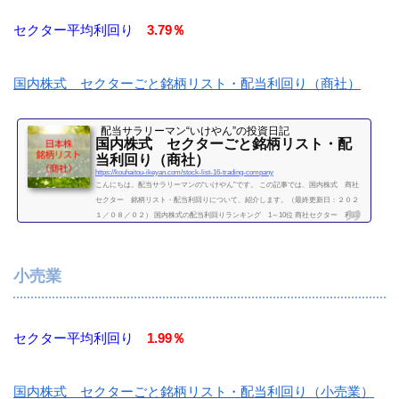
セクター平均利回り
3.79％
国内株式 セクターごと銘柄リスト・配当利回り（商社）
配当サラリーマン“いけやん”の投資日記 ​
国内株式 セクターごと銘柄リスト・配
当利回り（商社）
https://kouhaitou-ikeyan.com/stock-list-16-trading-company
こんにちは。配当サラリーマンの“いけやん”です。 この記事では、国内株式 商社
セクター 銘柄リスト・配当利回りについて、紹介します。（最終更新日：２０２
１／０８／０２） 国内株式の配当利回りランキング 1～10位 商社セクター 利回
り一覧セクター平均利回り 3.79％証券コード銘柄購入額（万）利回り（％）2768双
日3.44.088001伊藤忠商事33.42.828002丸紅9.53.568015豊田通商53.62.248031三井物産2
5.73.518053住友商事15.34.588058三菱商事31.64.258103明和産業4.84.68133伊藤忠エネ
小売業
クス10.34.47（２０２１...
続きを読む
セクター平均利回り
1.99％
国内株式 セクターごと銘柄リスト・配当利回り（小売業）