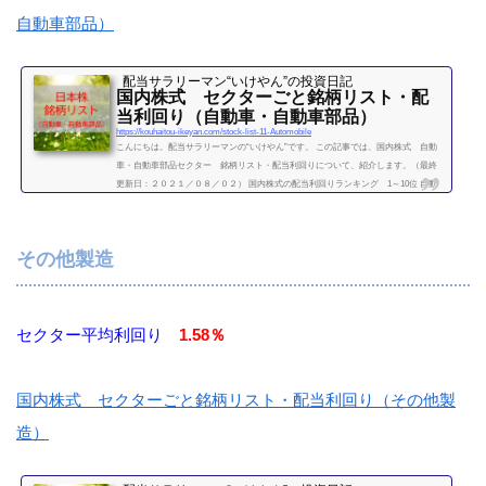
自動車部品）
配当サラリーマン“いけやん”の投資日記 ​
国内株式 セクターごと銘柄リスト・配
当利回り（自動車・自動車部品）
https://kouhaitou-ikeyan.com/stock-list-11-Automobile
こんにちは。配当サラリーマンの“いけやん”です。 この記事では、国内株式 自動
車・自動車部品セクター 銘柄リスト・配当利回りについて、紹介します。（最終
更新日：２０２１／０８／０２） 国内株式の配当利回りランキング 1～10位 自動
車・自動車部品セクター 利回り一覧セクター平均利回り 1.59％証券コード銘柄購
入額（万）利回り（％）7201日産自動車6.307202いすゞ自動車14.63.987203トヨタ自
動車100.307205日野自動車9.31.517211三菱自動車工業307261マツダ10.11.487267本田
その他製造
技研工業35.93.077269スズキ44...
続きを読む
セクター平均利回り
1.58％
国内株式 セクターごと銘柄リスト・配当利回り（その他製
造）