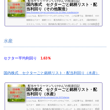
配当サラリーマン“いけやん”の投資日記 ​
国内株式 セクターごと銘柄リスト・配
当利回り（その他製造）
https://kouhaitou-ikeyan.com/stock-list-13-Other-manufacturing
こんにちは。配当サラリーマンの“いけやん”です。 この記事では、国内株式 その
他製造セクター 銘柄リスト・配当利回りについて、紹介します。（最終更新日：
２０２１／０８／０２） 国内株式の配当利回りランキング 1～10位 その他製造セ
クター 利回り一覧セクター平均利回り 1.58％証券コード銘柄購入額（万）利回り
（％）5938ＬＩＸＩＬグループ30.92.597832バンダイナムコHD72.90.667911凸版印刷
18.92.127912大日本印刷26.12.457951ヤマハ611.08（２０２１／０８／０２時点） 他
水産
セクター 銘柄リ...
続きを読む
セクター平均利回り
1.63％
国内株式 セクターごと銘柄リスト・配当利回り（水産）
配当サラリーマン“いけやん”の投資日記 ​
国内株式 セクターごと銘柄リスト・配
当利回り（水産）
https://kouhaitou-ikeyan.com/stock-list-14-Fisheries
こんにちは。配当サラリーマンの“いけやん”です。 この記事では、国内株式 水産
セクター 銘柄リスト・配当利回りについて、紹介します。（最終更新日：２０２
１／０８／０２） 国内株式の配当利回りランキング 1～10位 水産セクター 利回