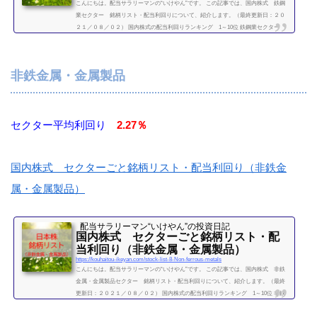
こんにちは。配当サラリーマンの“いけやん”です。 この記事では、国内株式 鉄鋼
業セクター 銘柄リスト・配当利回りについて、紹介します。（最終更新日：２０
２１／０８／０２） 国内株式の配当利回りランキング 1～10位 鉄鋼業セクター
利回り一覧セクター平均利回り 0.21％証券コード銘柄購入額（万）利回り（％）54
01日本製鉄2005406神戸製鋼所7.505411JFEホールディングス13.805541大平洋金属17.
60.85（２０２１／０８／０２時点） 他セクター 銘柄リスト食品セクター平均利回
非鉄金属・金属製品
り 2.3％国内株式...
続きを読む
セクター平均利回り
2.27％
国内株式 セクターごと銘柄リスト・配当利回り（非鉄金
属・金属製品）
配当サラリーマン“いけやん”の投資日記 ​
国内株式 セクターごと銘柄リスト・配
当利回り（非鉄金属・金属製品）
https://kouhaitou-ikeyan.com/stock-list-8-Non-ferrous-metals
こんにちは。配当サラリーマンの“いけやん”です。 この記事では、国内株式 非鉄
金属・金属製品セクター 銘柄リスト・配当利回りについて、紹介します。（最終
更新日：２０２１／０８／０２） 国内株式の配当利回りランキング 1～10位 非鉄
金属・金属製品セクター 利回り一覧セクター平均利回り 2.27％証券コード銘柄購