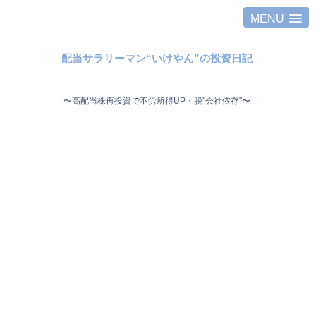
MENU
配当サラリーマン“いけやん”の投資日記 ​
〜高配当株再投資で不労所得UP・脱"会社依存"〜 ​