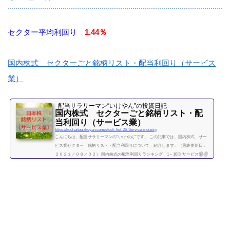
続きを読む
セクター平均利回り
1.44％
国内株式 セクターごと銘柄リスト・配当利回り（サービス
業）
配当サラリーマン“いけやん”の投資日記 ​
国内株式 セクターごと銘柄リスト・配
当利回り（サービス業）
https://kouhaitou-ikeyan.com/stock-list-26-Service-industry
こんにちは。配当サラリーマンの“いけやん”です。 この記事では、国内株式 サー
ビス業セクター 銘柄リスト・配当利回りについて、紹介します。（最終更新日：
２０２１／０８／０２） 国内株式の配当利回りランキング 1～10位 サービス業セ
クター 利回り一覧セクター平均利回り 1.44％証券コード銘柄購入額（万）利回り
（％）2121ミクシィ（mixi）28.13.912411ゲンダイエージェンシー3.51.992413エムス
リー71.102432ディー・エヌ・エー（DeNA）20.904324電通グループ38.704689ヤフー
（Yahoo）5.614751サイバーエー...
続きを読む