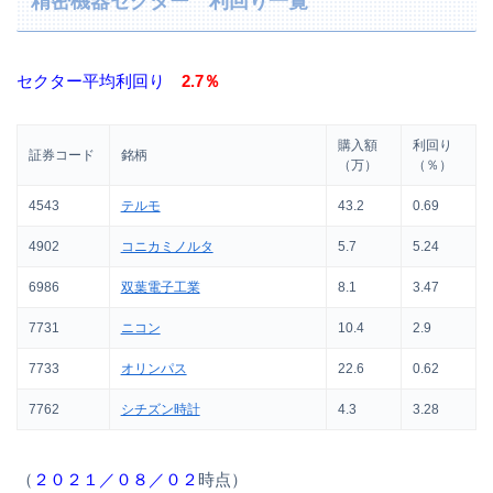
精密機器セクター 利回り一覧
セクター平均利回り
2.7％
購入額
利回り
証券コード
銘柄
（万）
（％）
4543
テルモ
43.2
0.69
4902
コニカミノルタ
5.7
5.24
6986
双葉電子工業
8.1
3.47
7731
ニコン
10.4
2.9
7733
オリンパス
22.6
0.62
7762
シチズン時計
4.3
3.28
（
２０２１／０８／０２
時点）