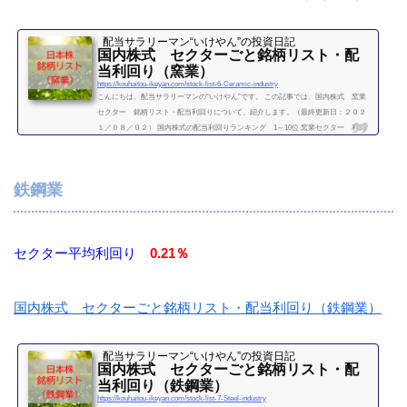
配当サラリーマン“いけやん”の投資日記 ​
国内株式 セクターごと銘柄リスト・配
当利回り（窯業）
https://kouhaitou-ikeyan.com/stock-list-6-Ceramic-industry
こんにちは。配当サラリーマンの“いけやん”です。 この記事では、国内株式 窯業
セクター 銘柄リスト・配当利回りについて、紹介します。（最終更新日：２０２
１／０８／０２） 国内株式の配当利回りランキング 1～10位 窯業セクター 利回
り一覧セクター平均利回り 2.2％証券コード銘柄購入額（万）利回り（％）5201AG
C48.32.95202日本板硝子6.205214日本電気硝子25.14.395232住友大阪セメント31.53.81
5233太平洋セメント25.62.735301東海カーボン14.62.055332TOTO59.81.345333日本碍
鉄鋼業
子18.82.555352黒崎播磨49.70...
続きを読む
セクター平均利回り
0.21％
国内株式 セクターごと銘柄リスト・配当利回り（鉄鋼業）
配当サラリーマン“いけやん”の投資日記 ​
国内株式 セクターごと銘柄リスト・配
当利回り（鉄鋼業）
https://kouhaitou-ikeyan.com/stock-list-7-Steel-industry