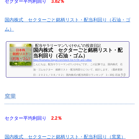
セクター平均利回り
3.82％
国内株式 セクターごと銘柄リスト・配当利回り（石油・ゴ
ム）
配当サラリーマン“いけやん”の投資日記 ​
国内株式 セクターごと銘柄リスト・配
当利回り（石油・ゴム）
https://kouhaitou-ikeyan.com/stock-list-5-Oil-and-rubber
こんにちは。配当サラリーマンの“いけやん”です。 この記事では、国内株式 石
油・ゴムセクター 銘柄リスト・配当利回りについて、紹介します。（最終更新
日：２０２１／０８／０２） 国内株式の配当利回りランキング 1～10位 石油・ゴ
ムセクター 利回り一覧セクター平均利回り 3.82％証券コード銘柄購入額（万）利
回り（％）1605国際石油開発帝石7.84.215019出光興産26.24.575020JXTGホールディ
ングス4.74.685101横浜ゴム21.92.965108ブリヂストン48.62.67（２０２１／０８／０
窯業
２時点） &...
続きを読む
セクター平均利回り
2.2％
国内株式 セクターごと銘柄リスト・配当利回り（窯業）