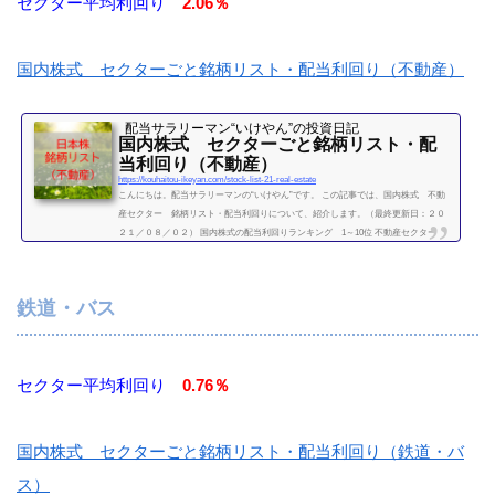
セクター平均利回り
2.06％
国内株式 セクターごと銘柄リスト・配当利回り（不動産）
配当サラリーマン“いけやん”の投資日記 ​
国内株式 セクターごと銘柄リスト・配
当利回り（不動産）
https://kouhaitou-ikeyan.com/stock-list-21-real-estate
こんにちは。配当サラリーマンの“いけやん”です。 この記事では、国内株式 不動
産セクター 銘柄リスト・配当利回りについて、紹介します。（最終更新日：２０
２１／０８／０２） 国内株式の配当利回りランキング 1～10位 不動産セクター
利回り一覧セクター平均利回り 2.06％証券コード銘柄購入額（万）利回り（％）32
89東急不動産HD6.22.588801三井不動産261.698802三菱地所17.41.98804東京建物16.62.
98830住友不動産35.91.25（２０２１／０８／０２時点） 他セクター 銘柄リスト食
鉄道・バス
品セクター平均利回り ...
続きを読む
セクター平均利回り
0.76％
国内株式 セクターごと銘柄リスト・配当利回り（鉄道・バ
ス）