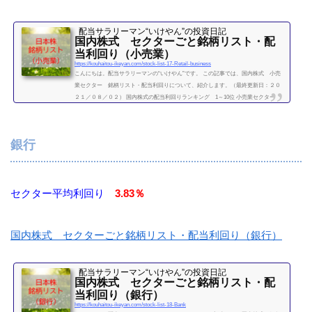
配当サラリーマン“いけやん”の投資日記 ​
国内株式 セクターごと銘柄リスト・配
当利回り（小売業）
https://kouhaitou-ikeyan.com/stock-list-17-Retail-business
こんにちは。配当サラリーマンの“いけやん”です。 この記事では、国内株式 小売
業セクター 銘柄リスト・配当利回りについて、紹介します。（最終更新日：２０
２１／０８／０２） 国内株式の配当利回りランキング 1～10位 小売業セクター
利回り一覧セクター平均利回り 1.99％証券コード銘柄購入額（万）利回り（％）26
51ローソン55.22.723086J.フロント リテイリング9.33.133099三越伊勢丹HD7.51.34338
2セブン&アイ・HD49.72.015857アサヒＨＤ21.94.127416はるやまＨＤ6.407494コナカ
銀行
3.55.657615京都きもの友...
続きを読む
セクター平均利回り
3.83％
国内株式 セクターごと銘柄リスト・配当利回り（銀行）
配当サラリーマン“いけやん”の投資日記 ​
国内株式 セクターごと銘柄リスト・配
当利回り（銀行）
https://kouhaitou-ikeyan.com/stock-list-18-Bank