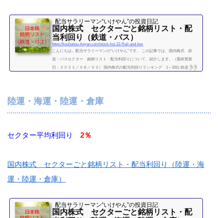
配当サラリーマン“いけやん”の投資日記 ​
国内株式 セクターごと銘柄リスト・配
当利回り（鉄道・バス）
https://kouhaitou-ikeyan.com/stock-list-22-Rail-and-bus
こんにちは。配当サラリーマンの“いけやん”です。 この記事では、国内株式 鉄
道・バスセクター 銘柄リスト・配当利回りについて、紹介します。（最終更新
日：２０２１／０８／０２） 国内株式の配当利回りランキング 1～10位 鉄道・バ
スセクター 利回り一覧セクター平均利回り 0.76％証券コード銘柄購入額（万）利
回り（％）9001東武鉄道28.50.79005東急14.81.019007小田急電鉄26.80.379008京王電
鉄62.409009京成電鉄32.409020東日本旅客鉄道71.61.49021西日本旅客鉄道56.91.76902
陸運・海運・陸運・倉庫
2東海旅客鉄道156.60.83（２０２...
続きを読む
セクター平均利回り
2％
国内株式 セクターごと銘柄リスト・配当利回り（陸運・海
運・陸運・倉庫）
配当サラリーマン“いけやん”の投資日記 ​
国内株式 セクターごと銘柄リスト・配