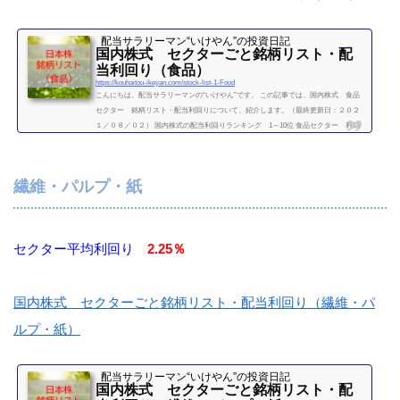
配当サラリーマン“いけやん”の投資日記 ​
国内株式 セクターごと銘柄リスト・配
当利回り（食品）
https://kouhaitou-ikeyan.com/stock-list-1-Food
こんにちは。配当サラリーマンの“いけやん”です。 この記事では、国内株式 食品
セクター 銘柄リスト・配当利回りについて、紹介します。（最終更新日：２０２
１／０８／０２） 国内株式の配当利回りランキング 1～10位 食品セクター 利回
り一覧セクター平均利回り 2.3％証券コード銘柄購入額（万）利回り（％）2002日
清製粉グループ本社17.62.222269明治HD69.92.292282日本ハム45.12.222501サッポロH
D23.71.772502アサヒグループHD50.62.162503キリンHD20.23.222531宝ホールディン
繊維・パルプ・紙
グス131.72801キッコーマン68.50...
続きを読む
セクター平均利回り
2.25％
国内株式 セクターごと銘柄リスト・配当利回り（繊維・パ
ルプ・紙）
配当サラリーマン“いけやん”の投資日記 ​
国内株式 セクターごと銘柄リスト・配