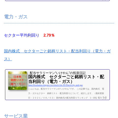
信セクター 利回り一覧セクター平均利回り 2.39％証券コード銘柄購入額（万）利
回り（％）9412スカパーJSATホールディングス4.24.39432日本電信電話（NTT）28.6
3.849433KDDI33.53.739436沖縄セルラー52.23.149437NTTドコモ009613NTTデータ17.
電力・ガス
11.119984ソフトバンクグループ69.60....
続きを読む
セクター平均利回り
2.79％
国内株式 セクターごと銘柄リスト・配当利回り（電力・ガ
ス）
配当サラリーマン“いけやん”の投資日記 ​
国内株式 セクターごと銘柄リスト・配
当利回り（電力・ガス）
https://kouhaitou-ikeyan.com/stock-list-25-Electricity-and-gas
こんにちは。配当サラリーマンの“いけやん”です。 この記事では、国内株式 電
力・ガスセクター 銘柄リスト・配当利回りについて、紹介します。（最終更新
日：２０２１／０８／０２） 国内株式の配当利回りランキング 1～10位 電力・ガ
スセクター 利回り一覧セクター平均利回り 2.79％証券コード銘柄購入額（万）利
回り（％）9501東京電力HD2.909502中部電力13.33.769503関西電力10.54.759531東京
ガス21.42.819532大阪ガス212.62（２０２１／０８／０２時点） 他セクター 銘柄リ
サービス業
スト食品セクター平均利回り...