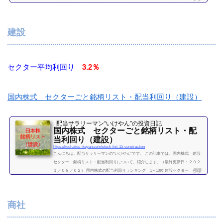
り一覧セクター平均利回り 1.63％証券コード銘柄購入額（万）利回り（％）1332日
本水産5.81.641333マルハニチロ24.71.62（２０２１／０８／０２時点）他セクター
銘柄リスト食品セクター平均利回り 2.3％国内株式 セクターごと銘柄リスト・配
建設
当利回り（食品）繊維・パルプ...
続きを読む
セクター平均利回り
3.2％
国内株式 セクターごと銘柄リスト・配当利回り（建設）
配当サラリーマン“いけやん”の投資日記 ​
国内株式 セクターごと銘柄リスト・配
当利回り（建設）
https://kouhaitou-ikeyan.com/stock-list-15-construction
こんにちは。配当サラリーマンの“いけやん”です。 この記事では、国内株式 建設
セクター 銘柄リスト・配当利回りについて、紹介します。（最終更新日：２０２
１／０８／０２） 国内株式の配当利回りランキング 1～10位 建設セクター 利回
り一覧セクター平均利回り 3.2％ 証券コード 購入額（万）利回り（％）1721コムシ
スHD30.93.081801大成建設38.23.411802大林組9.23.481803清水建設8.32.781808長谷工
コーポレーション15.44.561812鹿島建設14.63.711820西松建設35.75.181883前田道路21.
商社
201925大和ハウス工...
続きを読む