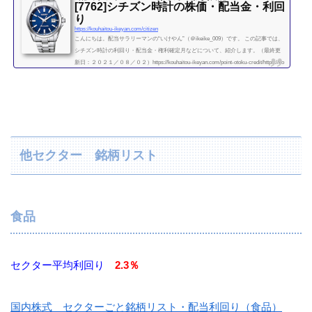
[7762]シチズン時計の株価・配当金・利回
り
続きを読む
https://kouhaitou-ikeyan.com/citizen
こんにちは。配当サラリーマンの“いけやん”（＠ikeike_009）です。 この記事では、
シチズン時計の利回り・配当金・権利確定月などについて、紹介します。（最終更
新日：２０２１／０８／０２）https://kouhaitou-ikeyan.com/point-otoku-credit/https://ko
uhaitou-ikeyan.com/unearned-income-rakuten-card/ 国内株式 セクターごと銘柄リス
ト・配当利回り（精密機器） シチズン時計 企業情報企業概要シチズン時計は、時
計をはじめとする精密・電子機器の製造会社です。本社は東京都西東京市。 シチ...
続きを読む
他セクター 銘柄リスト
食品
セクター平均利回り
2.3％
国内株式 セクターごと銘柄リスト・配当利回り（食品）