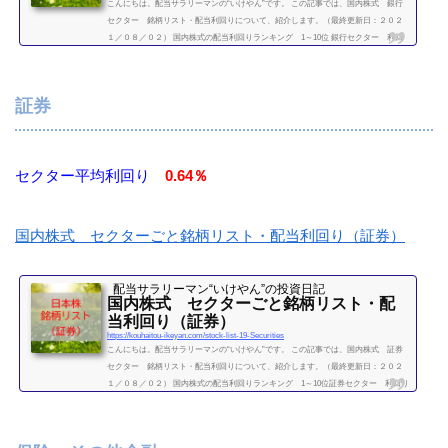
こんにちは。配当サラリーマンの“いけやん”です。 この記事では、国内株式 銀行
セクター 銘柄リスト・配当利回りについて、紹介します。（最終更新日：２０２
１／０８／０２） 国内株式の配当利回りランキング 1～10位 銀行セクター 利回
り一覧セクター平均利回り 3.83％証券コード銘柄購入額（万）利回り（％）7186コ
ンコルディア・フィナンシャルグループ4.13.938303新生銀行14.408304あおぞら銀行2
55.128306三菱UFJフィナンシャル・グループ5.94.598308りそなホールディングス4.2
証券
4.998309三井住友トラスト・HD...
続きを読む
セクター平均利回り
0.64％
国内株式 セクターごと銘柄リスト・配当利回り（証券）
配当サラリーマン“いけやん”の投資日記 ​
国内株式 セクターごと銘柄リスト・配
当利回り（証券）
https://kouhaitou-ikeyan.com/stock-list-19-Securities
こんにちは。配当サラリーマンの“いけやん”です。 この記事では、国内株式 証券
セクター 銘柄リスト・配当利回りについて、紹介します。（最終更新日：２０２
１／０８／０２） 国内株式の配当利回りランキング 1～10位証券セクター 利回り
一覧セクター平均利回り 0.64％証券コード銘柄購入額（万）利回り（％）7177ＧＭ
ＯフィナンシャルＨＤ8.408601大和証券グループ本社5.808604野村HD5.408616東海東
京フィナンシャルHD408628松井証券808706極東証券8.108707岩井コスモHD14.10873