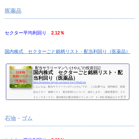
ラレ10.43.863407旭化成12.22.784004昭和電工32.22.024005住友化学5.93.414021日産化
学工業54.31.994042東ソー19.43.094043トクヤマ23.62.974061デンカ39.13.464063信越
医薬品
化学工業183.11.644183三...
続きを読む
セクター平均利回り
2.12％
国内株式 セクターごと銘柄リスト・配当利回り（医薬品）
配当サラリーマン“いけやん”の投資日記 ​
国内株式 セクターごと銘柄リスト・配
当利回り（医薬品）
https://kouhaitou-ikeyan.com/stock-list-4-Medicine
こんにちは。配当サラリーマンの“いけやん”です。 この記事では、国内株式 医薬
品セクター 銘柄リスト・配当利回りについて、紹介します。（最終更新日：２０
２１／０８／０２） 国内株式の配当利回りランキング 1～10位 医薬品セクター
利回り一覧セクター平均利回り 2.12％証券コード銘柄購入額（万）利回り（％）41
51協和発酵キリン35.81.284502武田薬品工業36.84.894503アステラス製薬18.32.734506
大日本住友製薬18.81.494507塩野義製薬591.874519中外製薬40.91.474523エーザイ90.9
石油・ゴム
1.764568第一三共20.91.294...
続きを読む