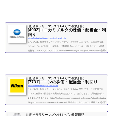
配当サラリーマン“いけやん”の投資日記 ​
[4902]コニカミノルタの株価・配当金・利
回り
https://kouhaitou-ikeyan.com/konica-minolta
こんにちは。配当サラリーマンの“いけやん”（＠ikeike_009）です。 この記事では、
コニカミノルタの利回り・配当金・権利確定月などについて、紹介します。（最終
更新日：２０２１／０８／０２）https://kouhaitou-ikeyan.com/point-otoku-credit/https://
kouhaitou-ikeyan.com/unearned-income-rakuten-card/ 国内株式 セクターごと銘柄リ
スト・配当利回り（精密機器） コニカミノルタ 企業情報企業概要コニカミノルタ
は、電気機器メーカーです。本社は東京都千代田区。 コニカミノルタ ...
続きを読む
配当サラリーマン“いけやん”の投資日記 ​
[7731]ニコンの株価・配当金・利回り
https://kouhaitou-ikeyan.com/nikon
こんにちは。配当サラリーマンの“いけやん”（＠ikeike_009）です。 この記事では、
ニコンの利回り・配当金・権利確定月などについて、紹介します。（最終更新日：
２０２１／０８／０２）https://kouhaitou-ikeyan.com/point-otoku-credit/https://kouhaitou
-ikeyan.com/unearned-income-rakuten-card/ 国内株式 セクターごと銘柄リスト・配
当利回り（精密機器） ニコン 企業情報企業概要ニコンは、日本の光学機器メーカ
ーです。カメラ、デジタルカメラ、双眼鏡、望遠鏡、顕微鏡、ステッパー、メガ
配当サラリーマン“いけやん”の投資日記 ​
ネ、測...