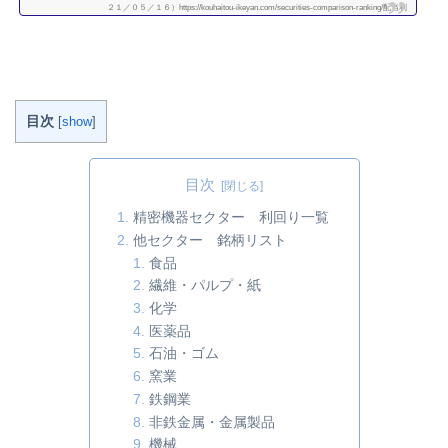
２１／０５／１６）https://kouhaitou-ikeyan.com/securities-comparison-ranking/配当利
回りランキング１～１０位１１～２０位２１～３０位３１～４０位４１～５０位５
１～６０位６１～７０位７１～８０位８１～９０位９１～１００位 第１位［7494］
コナカ（利回り6.06％）配当利回り第１位は、コナカです。 株価は330円で、配当は
20円です。利回り（税引き前）は6.0...
続きを読む
目次
[
show
]
目次
精密機器セクター 利回り一覧
他セクター 銘柄リスト
食品
繊維・パルプ・紙
化学
医薬品
石油・ゴム
窯業
鉄鋼業
非鉄金属・金属製品
機械