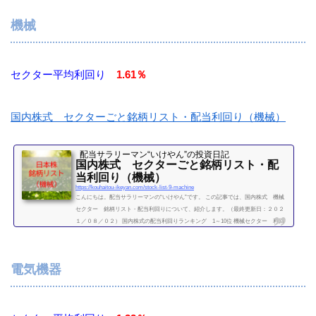
入額（万）利回り（％）3436SUMCO25.605703日本軽金属HD20.34.195706三井金属
鉱業31.52.75707東邦亜鉛19.32.65711三菱マテリアル23.42.145713住友金属鉱山44.92.9
機械
65714DOWAホールディングス43.52...
続きを読む
セクター平均利回り
1.61％
国内株式 セクターごと銘柄リスト・配当利回り（機械）
配当サラリーマン“いけやん”の投資日記 ​
国内株式 セクターごと銘柄リスト・配
当利回り（機械）
https://kouhaitou-ikeyan.com/stock-list-9-machine
こんにちは。配当サラリーマンの“いけやん”です。 この記事では、国内株式 機械
セクター 銘柄リスト・配当利回りについて、紹介します。（最終更新日：２０２
１／０８／０２） 国内株式の配当利回りランキング 1～10位 機械セクター 利回
り一覧セクター平均利回り 1.61％証券コード銘柄購入額（万）利回り（％）5631日
本製鋼所28.31.596103オークマ53.61.316113アマダHD11.52.966301小松製作所（コマ
ツ）282.216302住友重機械工業31.42.236305日立建機30.806326クボタ23.406361荏原製
電気機器
作所551.826367ダイキン工業2...
続きを読む