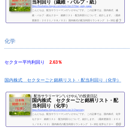
当利回り（繊維・パルプ・紙）
https://kouhaitou-ikeyan.com/stock-list-2-Fiber,-pulp,-paper
こんにちは。配当サラリーマンの“いけやん”です。 この記事では、国内株式 繊
維・パルプ・紙セクター 銘柄リスト・配当利回りについて、紹介します。（最終
更新日：２０２１／０８／０２） 国内株式の配当利回りランキング 1～10位 繊
維・パルプ・紙セクター 利回り一覧セクター平均利回り 2.25％証券コード銘柄購
入額（万）利回り（％）3101東洋紡142.853103ユニチカ2.803401帝人16.83.273402東
レ7.32.213861王子ホールディングス6.52.143863日本製紙13.23.04（２０２１／０８／
化学
０２時点） 他セクター 銘...
続きを読む
セクター平均利回り
2.63％
国内株式 セクターごと銘柄リスト・配当利回り（化学）
配当サラリーマン“いけやん”の投資日記 ​
国内株式 セクターごと銘柄リスト・配
当利回り（化学）
https://kouhaitou-ikeyan.com/stock-list-3-Chemistry
こんにちは。配当サラリーマンの“いけやん”です。 この記事では、国内株式 化学
セクター 銘柄リスト・配当利回りについて、紹介します。（最終更新日：２０２
１／０８／０２） 国内株式の配当利回りランキング 1～10位 化学セクター 利回
り一覧セクター平均利回り 2.63％証券コード銘柄購入額（万）利回り（％）3405ク