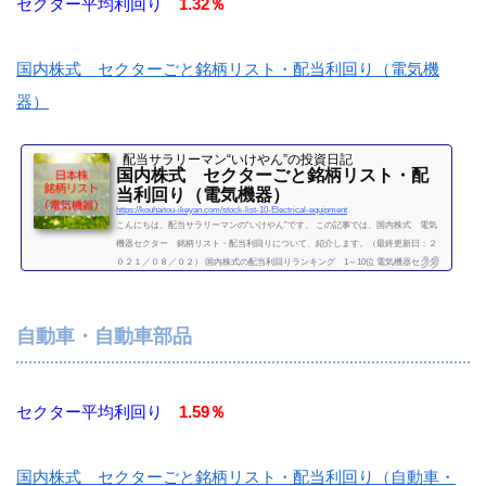
セクター平均利回り
1.32％
国内株式 セクターごと銘柄リスト・配当利回り（電気機
器）
配当サラリーマン“いけやん”の投資日記 ​
国内株式 セクターごと銘柄リスト・配
当利回り（電気機器）
https://kouhaitou-ikeyan.com/stock-list-10-Electrical-equipment
こんにちは。配当サラリーマンの“いけやん”です。 この記事では、国内株式 電気
機器セクター 銘柄リスト・配当利回りについて、紹介します。（最終更新日：２
０２１／０８／０２） 国内株式の配当利回りランキング 1～10位 電気機器セクタ
ー 利回り一覧セクター平均利回り 1.32％証券コード銘柄購入額（万）利回り
（％）3105日清紡HD9.53.166479ミネベアミツミ30.106501日立製作所61.806503三菱
電機15.206504富士電機4906506安川電機55.20.946645オムロン94.50.916674ジーエス・
自動車・自動車部品
ユアサ コーポレーション28.61.756...
続きを読む
セクター平均利回り
1.59％
国内株式 セクターごと銘柄リスト・配当利回り（自動車・