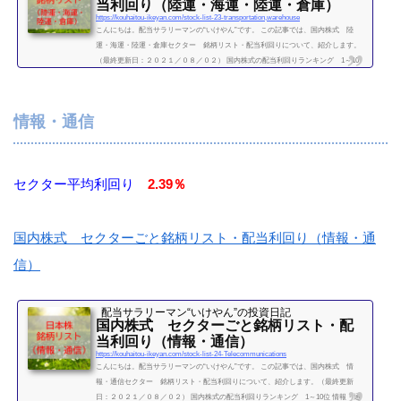
当利回り（陸運・海運・陸運・倉庫）
https://kouhaitou-ikeyan.com/stock-list-23-transportation,warehouse
こんにちは。配当サラリーマンの“いけやん”です。 この記事では、国内株式 陸
運・海運・陸運・倉庫セクター 銘柄リスト・配当利回りについて、紹介します。
（最終更新日：２０２１／０８／０２） 国内株式の配当利回りランキング 1～10
位 陸運・海運・陸運・倉庫セクター 利回り一覧セクター平均利回り 2％証券コー
ド銘柄購入額（万）利回り（％）9062日本通運83.22.229064ヤマトHD32.21.439101日
本郵船63.83.139104商船三井62.58.89107川崎汽船40.609110ＮＳユナイテッド海運30.8
情報・通信
09202ANAホールディングス25.409...
続きを読む
セクター平均利回り
2.39％
国内株式 セクターごと銘柄リスト・配当利回り（情報・通
信）
配当サラリーマン“いけやん”の投資日記 ​
国内株式 セクターごと銘柄リスト・配
当利回り（情報・通信）
https://kouhaitou-ikeyan.com/stock-list-24-Telecommunications
こんにちは。配当サラリーマンの“いけやん”です。 この記事では、国内株式 情
報・通信セクター 銘柄リスト・配当利回りについて、紹介します。（最終更新
日：２０２１／０８／０２） 国内株式の配当利回りランキング 1～10位 情報・通