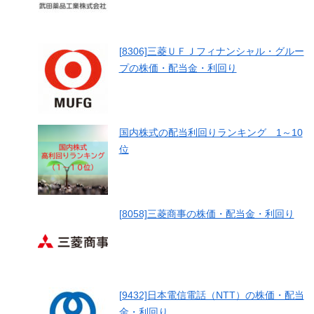
[8306]三菱ＵＦＪフィナンシャル・グルー
プの株価・配当金・利回り
国内株式の配当利回りランキング 1～10
位
[8058]三菱商事の株価・配当金・利回り
[9432]日本電信電話（NTT）の株価・配当
金・利回り