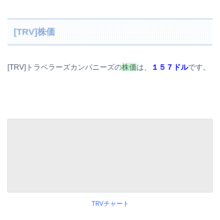
[TRV]株価
[TRV]トラベラーズカンパニーズの
株価
は、
１５７ドル
です。
TRVチャート