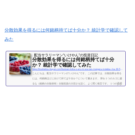
れから米国株を始めようと思っている方 定期・自動で少額ずつ購入していく方を想
定しています。米国株は、国内株式とちがってややこしい設定があるかと思うかも
しれませんが、一度設定すれば、自動購入で簡単です。 投資歴８年のいけやんも、
ずっと国内株式のみで投資...
続きを読む
分散効果を得るには何銘柄持てば十分か？ 統計学で確認して
みた
配当サラリーマン“いけやん”の投資日記 ​
分散効果を得るには何銘柄持てば十分
か？ 統計学で確認してみた
https://kouhaitou-ikeyan.com/bunsan-koka-o-eru-ni-wa-nan-meigara-moteba-i-ka-18-5000-how-many-stocks-should-i-have-for-the-diversification-effect
こんにちは。配当サラリーマンの“いけやん”です。 この記事では、分散効果を得る
には、何銘柄ほどに分けて持てば十分か？について書きます。 卵を１つのカゴに盛
るな（銘柄の分散保有）分散投資の大切さを説く、よく聞く格言です。 １つの銘柄
に集中するよりも、複数の銘柄に分散させて保有したほうが、”何となく安全” なの
は直感的には正しい気がします。 たくさんの銘柄を持つことで、どれか１つの銘柄
が下がっても、他の銘柄の上昇によって損失がカバーされるため、ポートフォリオ
全体の安全性が高まります。 では、いったい...
続きを読む