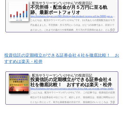
配当サラリーマン“いけやん”の投資日記 ​
不労所得・配当金が月５万円に至る軌
跡、最新ポートフォリオ
https://kouhaitou-ikeyan.com/960-2thinking-that-dividend-income-will-be-50000-yen-a-month
こんにちは。配当サラリーマンの“いけやん”です。1カ月あたりの受取配当金が５万
円を超えました。不労所得・月５万円というのは、ひとつの目標であり、区切りで
ありました。これまでの道のりや保有銘柄、月５万の不労所得があると、どんな心
境になるかについて、書きたいと思います◎こちらもどうぞ大企業で10年間サラリ
ーマンを続けて感じたこと・辞めるための行動【体験談】サラリーマンが資産運用
を10年間続けて分かった4つのこと不労所得という名の受取配当金、月５万円に到達
2019年になり、不労所得という名の受取配当金が月額５万...
投資信託の定期積立ができる証券会社４社を徹底比較！ お
続きを読む
すすめは楽天・松井
配当サラリーマン“いけやん”の投資日記 ​
投資信託の定期積立ができる証券会社４
社を徹底比較！ おすすめは楽天・松井
https://kouhaitou-ikeyan.com/compare-securities-firms-that-can-provide-regular-funding-for-mutual-funds
こんにちは。配当サラリーマンの“いけやん”です。 この記事では、投資信託の定期
積立ができる証券会社４社について、紹介します。 投信積立は、投資に時間をかけ
たくない方にとって、有力な資産形成の方法です。 投信積立のいいところは、一度
設定したら、基本的にほったらかしでOKな点です。（個別株に比べて銘柄選定・管
理の手間が省けます。） いけやんは、個別銘柄の配当金狙いのやり方が好みですの
で、現在は、投信積立の投資をメインではしておりません。が、過去には投信の積
立を月５万円ほど、２年...