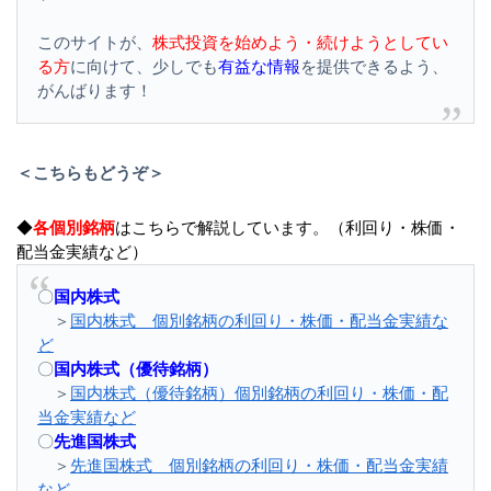
このサイトが、
株式投資を始めよう・続けようとしてい
る方
に向けて、少しでも
有益な情報
を提供できるよう、
がんばります！
＜こちらもどうぞ＞
◆
各個別銘柄
はこちらで解説しています。（利回り・株価・
配当金実績など）
〇
国内株式
＞
国内株式 個別銘柄の利回り・株価・配当金実績な
ど
〇
国内株式（優待銘柄）
＞
国内株式（優待銘柄）個別銘柄の利回り・株価・配
当金実績など
〇
先進国株式
＞
先進国株式 個別銘柄の利回り・株価・配当金実績
など