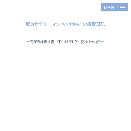
MENU
配当サラリーマン“いけやん”の投資日記 ​
〜高配当株再投資で不労所得UP・脱"会社依存"〜 ​