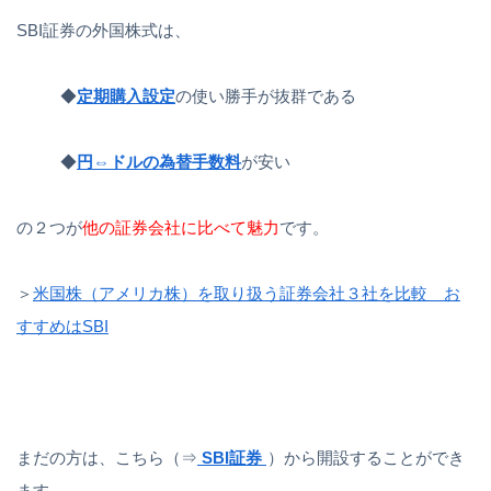
SBI証券の外国株式は、
◆
定期購入設定
の使い勝手が抜群である
◆
円⇔ドルの為替手数料
が安い
の２つが
他の証券会社に比べて魅力
です。
＞
米国株（アメリカ株）を取り扱う証券会社３社を比較 お
すすめはSBI
まだの方は、こちら（⇒
SBI証券
）から開設することができ
ます。