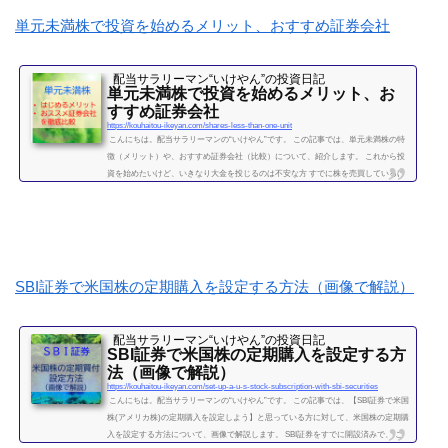
続きを読む
単元未満株で投資を始めるメリット、おすすめ証券会社
配当サラリーマン“いけやん”の投資日記 ​
単元未満株で投資を始めるメリット、お
すすめ証券会社
https://kouhaitou-ikeyan.com/shares-less-than-one-unit
こんにちは。配当サラリーマンの“いけやん”です。 この記事では、単元未満株の特
徴（メリット）や、おすすめ証券会社（比較）について、紹介します。 これから投
資を始めたいけど、いきなり大金を投じるのは不安な方 すでに株を売買しているけ
ど、１００株取引しかしたことがない方に対して、単元未満株のメリット、注意点
をお伝えしたいと思います。 さらに、始めるのであれば、どの証券会社がよいか、
タイプ別に比較していきたいと思います。（投資歴８年のいけやんも、ずっと１０
０株単位での投資をしてきましたが、最近...
続きを読む
SBI証券で米国株の定期購入を設定する方法（画像で解説）
配当サラリーマン“いけやん”の投資日記 ​
SBI証券で米国株の定期購入を設定する方
法（画像で解説）
https://kouhaitou-ikeyan.com/set-up-a-u-s-stock-subscription-with-sbi-securities
こんにちは。配当サラリーマンの“いけやん”です。 この記事では、【SBI証券で米国
株(アメリカ株)の定期購入を設定しよう】と思っている方に対して、米国株の定期購
入を設定する方法について、画像で解説します。 SBI証券をすでに開設済みで、 こ