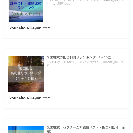
こんにちは。 配当サラリーマンの“いけやん”（＠ikeike_009）で
す。 この記事では、 ...
kouhaitou-ikeyan.com
米国株式の配当利回りランキング 1～10位
こんにちは。 配当サラリーマンの“いけやん”（＠ikeike_009）で
す。 ...
kouhaitou-ikeyan.com
米国株式 セクターごと銘柄リスト・配当利回り（金
融）