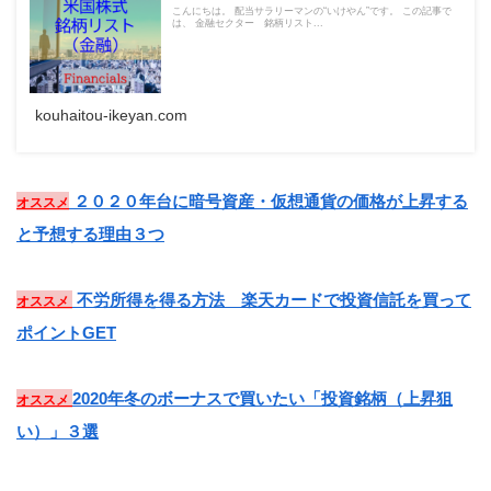
こんにちは。 配当サラリーマンの“いけやん”です。 この記事で
は、 金融セクター 銘柄リスト...
kouhaitou-ikeyan.com
２０２０年台に暗号資産・仮想通貨の価格が上昇する
オススメ
と予想する理由３つ
不労所得を得る方法 楽天カードで投資信託を買って
オススメ
ポイントGET
2020年冬のボーナスで買いたい「投資銘柄（上昇狙
オススメ
い）」３選