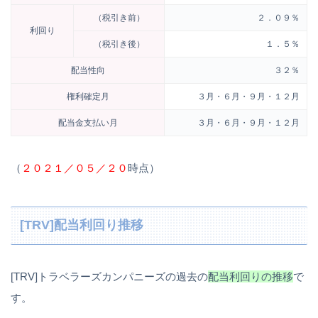
（税引き前）
２．０９％
利回り
（税引き後）
１．５％
配当性向
３２％
権利確定月
３月・６月・９月・１２月
配当金支払い月
３月・６月・９月・１２月
（
２０２１／０５／２０
時点）
[TRV]配当利回り推移
[TRV]トラベラーズカンパニーズの過去の
配当利回りの推移
で
す。