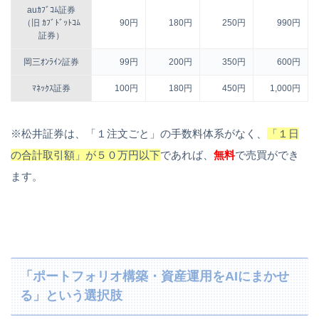
auｶﾌﾞｺﾑ証券
（旧 ｶﾌﾞﾄﾞｯﾄｺﾑ
90円
180円
250円
990円
証券）
岡三ｵﾝﾗｲﾝ証券
99円
200円
350円
600円
ﾏﾈｯｸｽ証券
100円
180円
450円
1,000円
※松井証券は、「１注文ごと」の手数料体系がなく、
「１日
の合計取引額」が５０万円以下
であれば、
無料
で売買ができ
ます。
「ポートフォリオ構築・資産運用をAIにまかせ
る」という選択肢