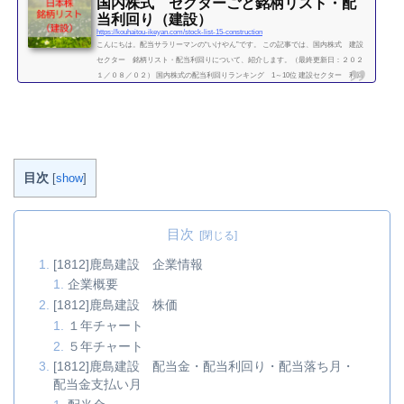
国内株式 セクターごと銘柄リスト・配
当利回り（建設）
https://kouhaitou-ikeyan.com/stock-list-15-construction
こんにちは。配当サラリーマンの“いけやん”です。 この記事では、国内株式 建設
セクター 銘柄リスト・配当利回りについて、紹介します。（最終更新日：２０２
１／０８／０２） 国内株式の配当利回りランキング 1～10位 建設セクター 利回
り一覧セクター平均利回り 3.2％ 証券コード 購入額（万）利回り（％）1721コムシ
スHD30.93.081801大成建設38.23.411802大林組9.23.481803清水建設8.32.781808長谷工
コーポレーション15.44.561812鹿島建設14.63.711820西松建設35.75.181883前田道路21.
201925大和ハウス工...
続きを読む
目次
[
show
]
目次
[1812]鹿島建設 企業情報
企業概要
[1812]鹿島建設 株価
１年チャート
５年チャート
[1812]鹿島建設 配当金・配当利回り・配当落ち月・
配当金支払い月