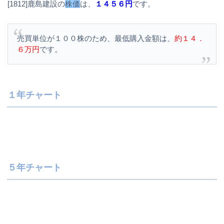
[1812]鹿島建設の
株価
は、
１４５６円
です。
売買単位が１００株のため、最低購入金額は、
約１４．
６万円
です。
１年チャート
５年チャート