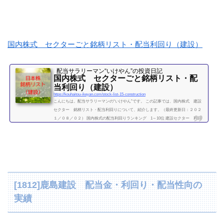
国内株式 セクターごと銘柄リスト・配当利回り（建設）
配当サラリーマン“いけやん”の投資日記 ​
国内株式 セクターごと銘柄リスト・配
当利回り（建設）
https://kouhaitou-ikeyan.com/stock-list-15-construction
こんにちは。配当サラリーマンの“いけやん”です。 この記事では、国内株式 建設
セクター 銘柄リスト・配当利回りについて、紹介します。（最終更新日：２０２
１／０８／０２） 国内株式の配当利回りランキング 1～10位 建設セクター 利回
り一覧セクター平均利回り 3.2％ 証券コード 購入額（万）利回り（％）1721コムシ
スHD30.93.081801大成建設38.23.411802大林組9.23.481803清水建設8.32.781808長谷工
コーポレーション15.44.561812鹿島建設14.63.711820西松建設35.75.181883前田道路21.
201925大和ハウス工...
続きを読む
[1812]鹿島建設 配当金・利回り・配当性向の
実績