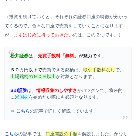
（投資を続けていくと、それぞれの証券口座の特徴が分かっ
てくるので、色々な口座で売買をしていくことになります
が、
まずはじめに持っておきたい
のは、この２つです。）
松井証券
は、
売買
手数料「無料」
が魅力です。
５０万円以下
で
売買できる銘柄は、
取引手数料なし
で、
上場銘柄の９０％以上
が対象となります。
SBI証券
は、
情報収集のしやすさ
がバツグンで、将来的
に
米国株
を始めたい際にも必須となります。
⇒
こちら
の記事で詳しく解説しています。
こちら
の記事では、
口座開設の手順
を解説しました。かなり