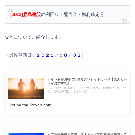
[1812]鹿島建設
の利回り・配当金・権利確定月
などについて、紹介します。
（最終更新日：
２０２１／０８／０２
）
ポイントがお得に貯まるクレジットカード【楽天カー
ドがおすすめ】
こんにちは。 配当サラリーマンの“いけやん”（＠ikeike_009）で
す。 この記事では、 ポイントが...
kouhaitou-ikeyan.com
不労所得を得る方法 楽天カードで投資信託を買って