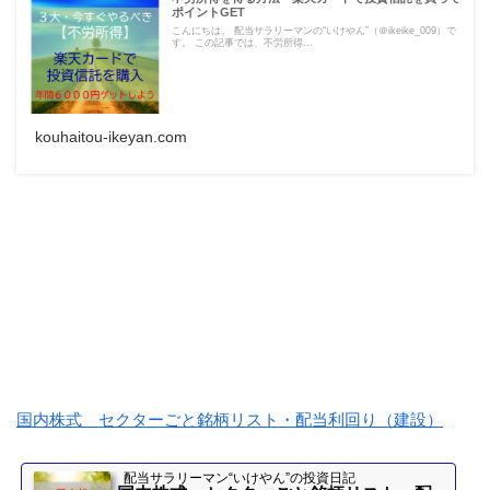
ポイントGET
こんにちは。 配当サラリーマンの“いけやん”（＠ikeike_009）で
す。 この記事では、不労所得...
kouhaitou-ikeyan.com
国内株式 セクターごと銘柄リスト・配当利回り（建設）
配当サラリーマン“いけやん”の投資日記 ​