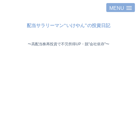
MENU
配当サラリーマン“いけやん”の投資日記 ​
〜高配当株再投資で不労所得UP・脱"会社依存"〜 ​