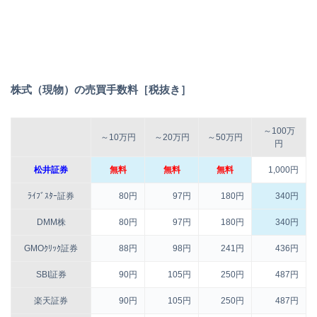
株式（現物）の売買手数料［税抜き］
～100万
～10万円
～20万円
～50万円
円
松井証券
無料
無料
無料
1,000円
ﾗｲﾌﾞｽﾀｰ証券
80円
97円
180円
340円
DMM株
80円
97円
180円
340円
GMOｸﾘｯｸ証券
88円
98円
241円
436円
SBI証券
90円
105円
250円
487円
楽天証券
90円
105円
250円
487円