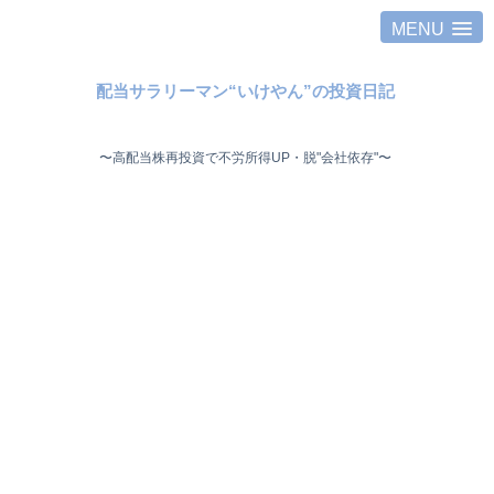
MENU
配当サラリーマン“いけやん”の投資日記 ​
〜高配当株再投資で不労所得UP・脱"会社依存"〜 ​