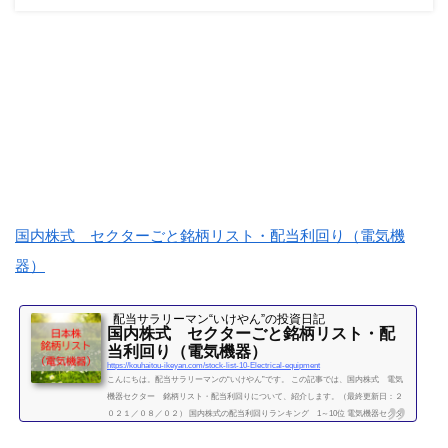
国内株式 セクターごと銘柄リスト・配当利回り（電気機
器）
配当サラリーマン“いけやん”の投資日記 ​
国内株式 セクターごと銘柄リスト・配
当利回り（電気機器）
https://kouhaitou-ikeyan.com/stock-list-10-Electrical-equipment
こんにちは。配当サラリーマンの“いけやん”です。 この記事では、国内株式 電気
機器セクター 銘柄リスト・配当利回りについて、紹介します。（最終更新日：２
０２１／０８／０２） 国内株式の配当利回りランキング 1～10位 電気機器セクタ
ー 利回り一覧セクター平均利回り 1.32％証券コード銘柄購入額（万）利回り
（％）3105日清紡HD9.53.166479ミネベアミツミ30.106501日立製作所61.806503三菱