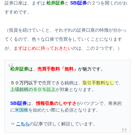
証券口座は、まずは
松井証券
と
SBI証券
の２つを開くのがお
すすめです。
（投資を続けていくと、それぞれの証券口座の特徴が分かっ
てくるので、色々な口座で売買をしていくことになります
が、
まずはじめに持っておきたい
のは、この２つです。）
松井証券
は、
売買
手数料「無料」
が魅力です。
５０万円以下
で
売買できる銘柄は、
取引手数料なし
で、
上場銘柄の９０％以上
が対象となります。
SBI証券
は、
情報収集のしやすさ
がバツグンで、将来的
に
米国株
を始めたい際にも必須となります。
⇒
こちら
の記事で詳しく解説しています。