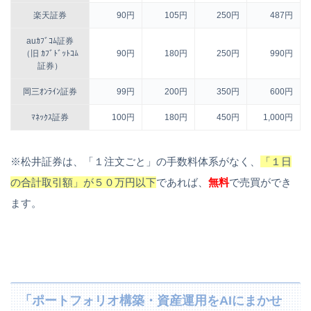
楽天証券
90円
105円
250円
487円
auｶﾌﾞｺﾑ証券
（旧 ｶﾌﾞﾄﾞｯﾄｺﾑ
90円
180円
250円
990円
証券）
岡三ｵﾝﾗｲﾝ証券
99円
200円
350円
600円
ﾏﾈｯｸｽ証券
100円
180円
450円
1,000円
※松井証券は、「１注文ごと」の手数料体系がなく、
「１日
の合計取引額」が５０万円以下
であれば、
無料
で売買ができ
ます。
「ポートフォリオ構築・資産運用をAIにまかせ