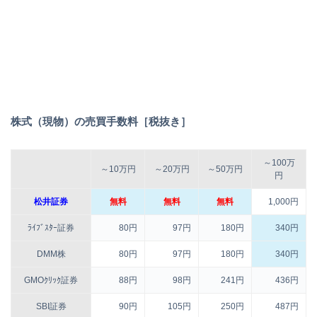
株式（現物）の売買手数料［税抜き］
～100万
～10万円
～20万円
～50万円
円
松井証券
無料
無料
無料
1,000円
ﾗｲﾌﾞｽﾀｰ証券
80円
97円
180円
340円
DMM株
80円
97円
180円
340円
GMOｸﾘｯｸ証券
88円
98円
241円
436円
SBI証券
90円
105円
250円
487円