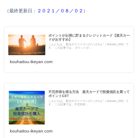
（最終更新日：
２０２１／０８／０２
）
ポイントがお得に貯まるクレジットカード【楽天カー
ドがおすすめ】
こんにちは。 配当サラリーマンの“いけやん”（＠ikeike_009）で
す。 この記事では、 ポイントが...
kouhaitou-ikeyan.com
不労所得を得る方法 楽天カードで投資信託を買って
ポイントGET
こんにちは。 配当サラリーマンの“いけやん”（＠ikeike_009）で
す。 この記事では、不労所得...
kouhaitou-ikeyan.com