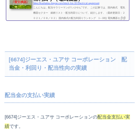
https://kouhaitou-ikeyan.com/stock-list-10-Electrical-equipment
こんにちは。配当サラリーマンの“いけやん”です。 この記事では、国内株式 電気
機器セクター 銘柄リスト・配当利回りについて、紹介します。（最終更新日：２
０２１／０８／０２） 国内株式の配当利回りランキング 1～10位 電気機器セクタ
ー 利回り一覧セクター平均利回り 1.32％証券コード銘柄購入額（万）利回り
（％）3105日清紡HD9.53.166479ミネベアミツミ30.106501日立製作所61.806503三菱
電機15.206504富士電機4906506安川電機55.20.946645オムロン94.50.916674ジーエス・
ユアサ コーポレーション28.61.756...
続きを読む
[6674]ジーエス・ユアサ コーポレーション 配
当金・利回り・配当性向の実績
配当金の支払い実績
[6674]ジーエス・ユアサ コーポレーションの
配当金支払い実
績
です。