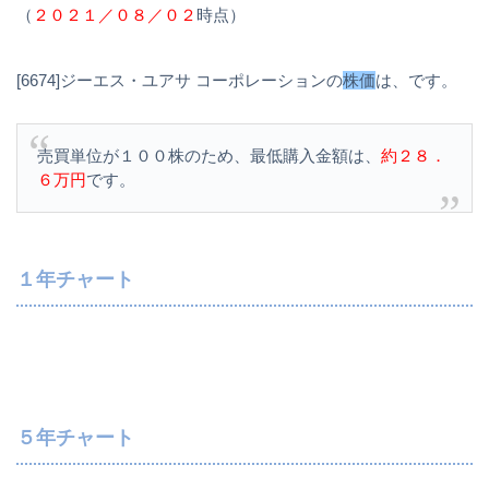
（
２０２１／０８／０２
時点）
[6674]ジーエス・ユアサ コーポレーションの
株価
は、
です。
売買単位が１００株のため、最低購入金額は、
約２８．
６万円
です。
１年チャート
５年チャート