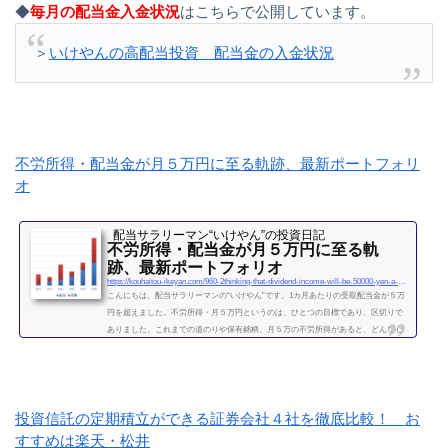
◆
毎月の配当金入金状況
はこちらで公開しています。
＞
いけやんの高配当投資 配当金の入金状況
不労所得・配当金が月５万円に至る軌跡、最新ポートフォリ
オ
配当サラリーマン“いけやん”の投資日記 ​
不労所得・配当金が月５万円に至る軌
跡、最新ポートフォリオ
https://kouhaitou-ikeyan.com/960-2thinking-that-dividend-income-will-be-50000-yen-a-month
こんにちは。配当サラリーマンの“いけやん”です。1カ月あたりの受取配当金が５万
円を超えました。不労所得・月５万円というのは、ひとつの目標であり、区切りで
ありました。これまでの道のりや保有銘柄、月５万の不労所得があると、どんな心
境になるかについて、書きたいと思います◎こちらもどうぞ大企業で10年間サラリ
ーマンを続けて感じたこと・辞めるための行動【体験談】サラリーマンが資産運用
を10年間続けて分かった4つのこと不労所得という名の受取配当金、月５万円に到達
2019年になり、不労所得という名の受取配当金が月額５万...
投資信託の定期積立ができる証券会社４社を徹底比較！ お
続きを読む
すすめは楽天・松井