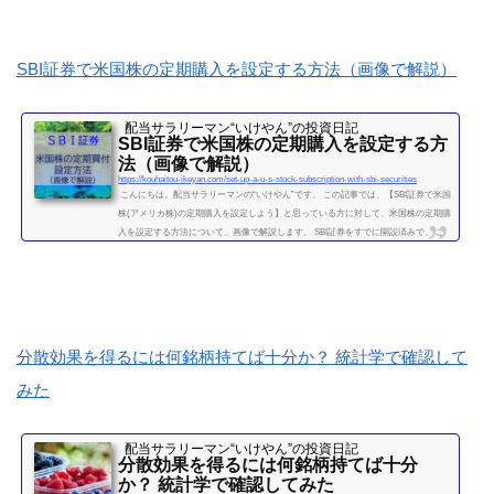
タイプ別に比較していきたいと思います。（投資歴８年のいけやんも、ずっと１０
０株単位での投資をしてきましたが、最近...
続きを読む
SBI証券で米国株の定期購入を設定する方法（画像で解説）
配当サラリーマン“いけやん”の投資日記 ​
SBI証券で米国株の定期購入を設定する方
法（画像で解説）
https://kouhaitou-ikeyan.com/set-up-a-u-s-stock-subscription-with-sbi-securities
こんにちは。配当サラリーマンの“いけやん”です。 この記事では、【SBI証券で米国
株(アメリカ株)の定期購入を設定しよう】と思っている方に対して、米国株の定期購
入を設定する方法について、画像で解説します。 SBI証券をすでに開設済みで、 こ
れから米国株を始めようと思っている方 定期・自動で少額ずつ購入していく方を想
定しています。米国株は、国内株式とちがってややこしい設定があるかと思うかも
しれませんが、一度設定すれば、自動購入で簡単です。 投資歴８年のいけやんも、
ずっと国内株式のみで投資...
続きを読む
分散効果を得るには何銘柄持てば十分か？ 統計学で確認して
みた
配当サラリーマン“いけやん”の投資日記 ​
分散効果を得るには何銘柄持てば十分
か？ 統計学で確認してみた