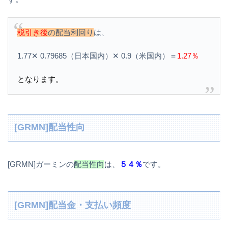
税引き後
の配当利回り
は、
1.77✕ 0.79685（日本国内）✕ 0.9（米国内）＝
1.27％
となります。
[GRMN]配当性向
[GRMN]ガーミンの
配当性向
は、
５４％
です。
[GRMN]配当金・支払い頻度