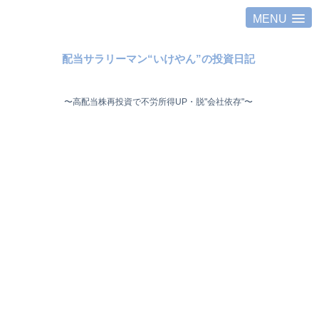
MENU
配当サラリーマン“いけやん”の投資日記 ​
〜高配当株再投資で不労所得UP・脱"会社依存"〜 ​