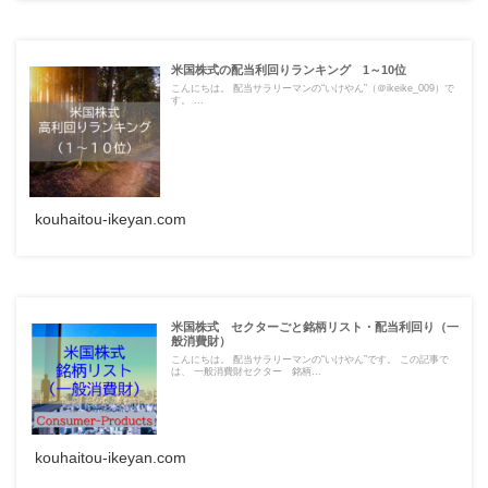
米国株式の配当利回りランキング 1～10位
こんにちは。 配当サラリーマンの“いけやん”（＠ikeike_009）で
す。 ...
kouhaitou-ikeyan.com
米国株式 セクターごと銘柄リスト・配当利回り（一
般消費財）
こんにちは。 配当サラリーマンの“いけやん”です。 この記事で
は、 一般消費財セクター 銘柄...
kouhaitou-ikeyan.com