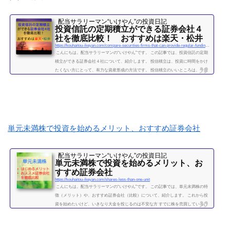
配当サラリーマン“いけやん”の投資日記 ​
投資信託の定期積立ができる証券会社４
社を徹底比較！ おすすめは楽天・松井
https://kouhaitou-ikeyan.com/compare-securities-firms-that-can-provide-regular-funding-for-mutual-funds
こんにちは。配当サラリーマンの“いけやん”です。 この記事では、投資信託の定期
積立ができる証券会社４社について、紹介します。 投信積立は、投資に時間をかけ
たくない方にとって、有力な資産形成の方法です。 投信積立のいいところは、一度
設定したら、基本的にほったらかしでOKな点です。（個別株に比べて銘柄選定・管
理の手間が省けます。） いけやんは、個別銘柄の配当金狙いのやり方が好みですの
で、現在は、投信積立の投資をメインではしておりません。が、過去には投信の積
立を月５万円ほど、２年...
続きを読む
単元未満株で投資を始めるメリット、おすすめ証券会社
配当サラリーマン“いけやん”の投資日記 ​
単元未満株で投資を始めるメリット、お
すすめ証券会社
https://kouhaitou-ikeyan.com/shares-less-than-one-unit
こんにちは。配当サラリーマンの“いけやん”です。 この記事では、単元未満株の特
徴（メリット）や、おすすめ証券会社（比較）について、紹介します。 これから投
資を始めたいけど、いきなり大金を投じるのは不安な方 すでに株を売買しているけ
ど、１００株取引しかしたことがない方に対して、単元未満株のメリット、注意点
をお伝えしたいと思います。 さらに、始めるのであれば、どの証券会社がよいか、