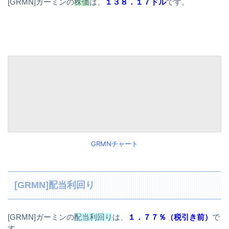
[GRMN]ガーミンの
株価
は、
１３８．１７ドル
です。
GRMNチャート
[GRMN]配当利回り
[GRMN]ガーミンの
配当利回り
は、
１．７７％（税引き前）
で
す。