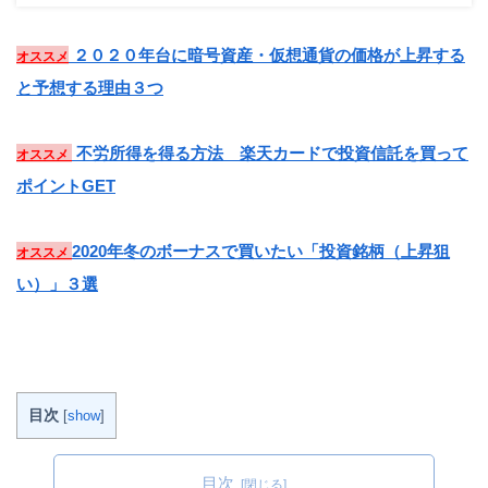
２０２０年台に暗号資産・仮想通貨の価格が上昇する
オススメ
と予想する理由３つ
不労所得を得る方法 楽天カードで投資信託を買って
オススメ
ポイントGET
2020年冬のボーナスで買いたい「投資銘柄（上昇狙
オススメ
い）」３選
目次
[
show
]
目次