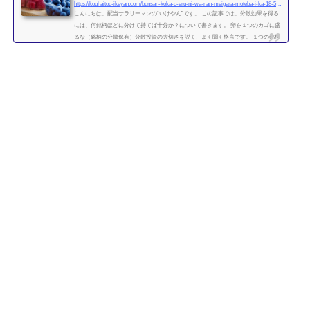
https://kouhaitou-ikeyan.com/bunsan-koka-o-eru-ni-wa-nan-meigara-moteba-i-ka-18-5000-how-many-stocks-should-i-have-for-the-diversification-effect
こんにちは。配当サラリーマンの“いけやん”です。 この記事では、分散効果を得る
には、何銘柄ほどに分けて持てば十分か？について書きます。 卵を１つのカゴに盛
るな（銘柄の分散保有）分散投資の大切さを説く、よく聞く格言です。 １つの銘柄
に集中するよりも、複数の銘柄に分散させて保有したほうが、”何となく安全” なの
は直感的には正しい気がします。 たくさんの銘柄を持つことで、どれか１つの銘柄
が下がっても、他の銘柄の上昇によって損失がカバーされるため、ポートフォリオ
全体の安全性が高まります。 では、いったい...
続きを読む