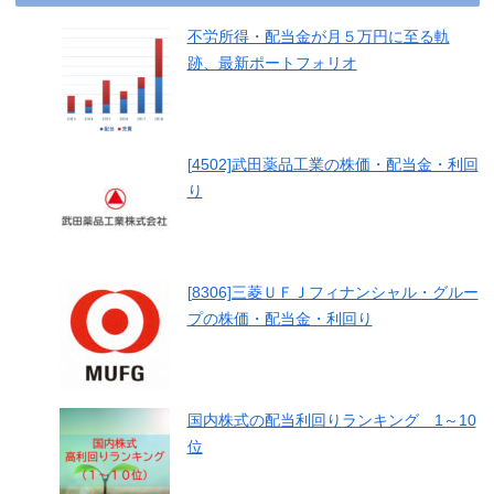
不労所得・配当金が月５万円に至る軌
跡、最新ポートフォリオ
[4502]武田薬品工業の株価・配当金・利回
り
[8306]三菱ＵＦＪフィナンシャル・グルー
プの株価・配当金・利回り
国内株式の配当利回りランキング 1～10
位