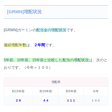
[GRMN]増配状況
[GRMN]ガーミンの
配当金の増配状況
です。
連続増配年数
は、
２年間
です。
5年前、10年前、15年前と比較した配当の増配状況
は、次のと
おりです。（今年＝１００）
増配率
対15年前
対10年前
対5年前
今年
２９
４４
１１１
１００