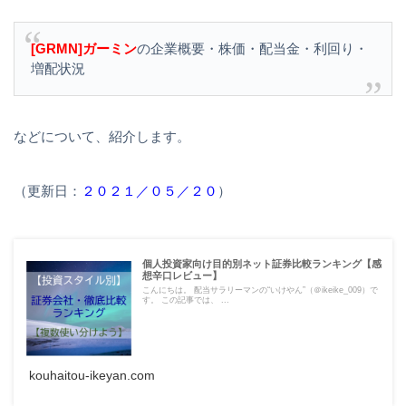
[GRMN]ガーミン
の企業概要・株価・配当金・利回り・
増配状況
などについて、紹介します。
（更新日：
２０２１／０５／２０
）
個人投資家向け目的別ネット証券比較ランキング【感
想辛口レビュー】
こんにちは。 配当サラリーマンの“いけやん”（＠ikeike_009）で
す。 この記事では、 ...
kouhaitou-ikeyan.com