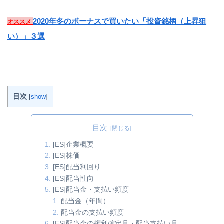
2020年冬のボーナスで買いたい「投資銘柄（上昇狙
オススメ
い）」３選
目次
[
show
]
目次
[ES]企業概要
[ES]株価
[ES]配当利回り
[ES]配当性向
[ES]配当金・支払い頻度
配当金（年間）
配当金の支払い頻度
[ES]配当金の権利確定月・配当支払い月