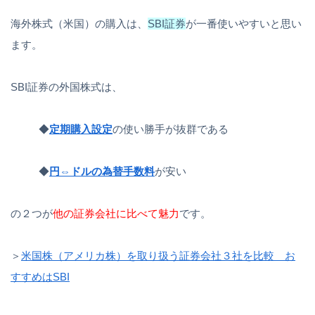
海外株式（米国）の購入は、
SBI証券
が一番使いやすいと思い
ます。
SBI証券の外国株式は、
◆
定期購入設定
の使い勝手が抜群である
◆
円⇔ドルの為替手数料
が安い
の２つが
他の証券会社に比べて魅力
です。
＞
米国株（アメリカ株）を取り扱う証券会社３社を比較 お
すすめはSBI