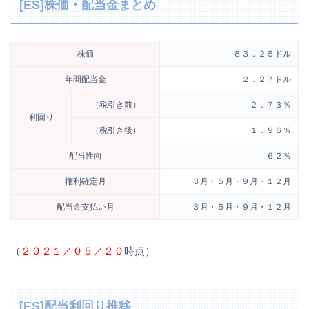
[ES]株価・配当金まとめ
株価
８３．２５ドル
年間配当金
２．２７ドル
（税引き前）
２．７３％
利回り
（税引き後）
１．９６％
配当性向
６２％
権利確定月
３月・５月・９月・１２月
配当金支払い月
３月・６月・９月・１２月
（
２０２１／０５／２０
時点）
[ES]配当利回り推移