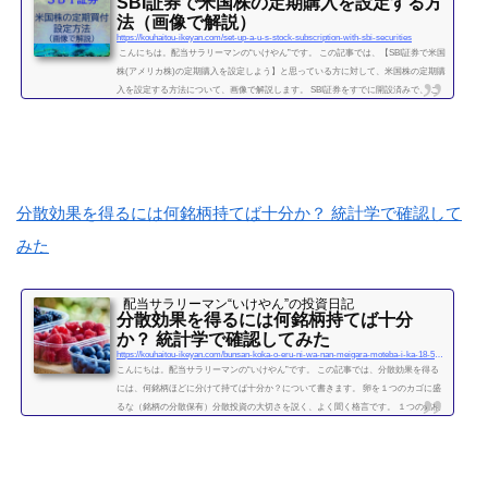
SBI証券で米国株の定期購入を設定する方
法（画像で解説）
https://kouhaitou-ikeyan.com/set-up-a-u-s-stock-subscription-with-sbi-securities
こんにちは。配当サラリーマンの“いけやん”です。 この記事では、【SBI証券で米国
株(アメリカ株)の定期購入を設定しよう】と思っている方に対して、米国株の定期購
入を設定する方法について、画像で解説します。 SBI証券をすでに開設済みで、 こ
れから米国株を始めようと思っている方 定期・自動で少額ずつ購入していく方を想
定しています。米国株は、国内株式とちがってややこしい設定があるかと思うかも
しれませんが、一度設定すれば、自動購入で簡単です。 投資歴８年のいけやんも、
ずっと国内株式のみで投資...
続きを読む
分散効果を得るには何銘柄持てば十分か？ 統計学で確認して
みた
配当サラリーマン“いけやん”の投資日記 ​
分散効果を得るには何銘柄持てば十分
か？ 統計学で確認してみた
https://kouhaitou-ikeyan.com/bunsan-koka-o-eru-ni-wa-nan-meigara-moteba-i-ka-18-5000-how-many-stocks-should-i-have-for-the-diversification-effect
こんにちは。配当サラリーマンの“いけやん”です。 この記事では、分散効果を得る
には、何銘柄ほどに分けて持てば十分か？について書きます。 卵を１つのカゴに盛
るな（銘柄の分散保有）分散投資の大切さを説く、よく聞く格言です。 １つの銘柄
に集中するよりも、複数の銘柄に分散させて保有したほうが、”何となく安全” なの
は直感的には正しい気がします。 たくさんの銘柄を持つことで、どれか１つの銘柄
が下がっても、他の銘柄の上昇によって損失がカバーされるため、ポートフォリオ
全体の安全性が高まります。 では、いったい...