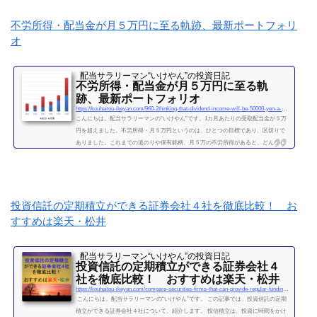
不労所得・配当金が月５万円に至る軌跡、最新ポートフォリ
オ
配当サラリーマン“いけやん”の投資日記 ​
不労所得・配当金が月５万円に至る軌
跡、最新ポートフォリオ
https://kouhaitou-ikeyan.com/960-2thinking-that-dividend-income-will-be-50000-yen-a-month
こんにちは。配当サラリーマンの“いけやん”です。1カ月あたりの受取配当金が５万
円を超えました。不労所得・月５万円というのは、ひとつの目標であり、区切りで
ありました。これまでの道のりや保有銘柄、月５万の不労所得があると、どんな心
境になるかについて、書きたいと思います◎こちらもどうぞ大企業で10年間サラリ
ーマンを続けて感じたこと・辞めるための行動【体験談】サラリーマンが資産運用
を10年間続けて分かった4つのこと不労所得という名の受取配当金、月５万円に到達
2019年になり、不労所得という名の受取配当金が月額５万...
投資信託の定期積立ができる証券会社４社を徹底比較！ お
続きを読む
すすめは楽天・松井
配当サラリーマン“いけやん”の投資日記 ​
投資信託の定期積立ができる証券会社４
社を徹底比較！ おすすめは楽天・松井
https://kouhaitou-ikeyan.com/compare-securities-firms-that-can-provide-regular-funding-for-mutual-funds
こんにちは。配当サラリーマンの“いけやん”です。 この記事では、投資信託の定期
積立ができる証券会社４社について、紹介します。 投信積立は、投資に時間をかけ