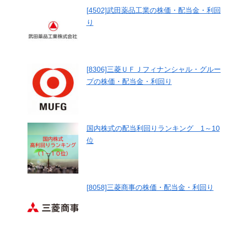
[4502]武田薬品工業の株価・配当金・利回
り
[8306]三菱ＵＦＪフィナンシャル・グルー
プの株価・配当金・利回り
国内株式の配当利回りランキング 1～10
位
[8058]三菱商事の株価・配当金・利回り