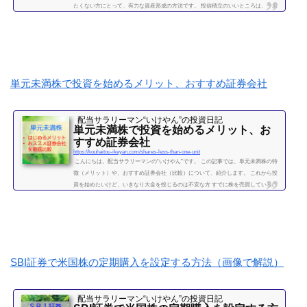
たくない方にとって、有力な資産形成の方法です。 投信積立のいいところは、一度
設定したら、基本的にほったらかしでOKな点です。（個別株に比べて銘柄選定・管
理の手間が省けます。） いけやんは、個別銘柄の配当金狙いのやり方が好みですの
で、現在は、投信積立の投資をメインではしておりません。が、過去には投信の積
立を月５万円ほど、２年...
続きを読む
単元未満株で投資を始めるメリット、おすすめ証券会社
配当サラリーマン“いけやん”の投資日記 ​
単元未満株で投資を始めるメリット、お
すすめ証券会社
https://kouhaitou-ikeyan.com/shares-less-than-one-unit
こんにちは。配当サラリーマンの“いけやん”です。 この記事では、単元未満株の特
徴（メリット）や、おすすめ証券会社（比較）について、紹介します。 これから投
資を始めたいけど、いきなり大金を投じるのは不安な方 すでに株を売買しているけ
ど、１００株取引しかしたことがない方に対して、単元未満株のメリット、注意点
をお伝えしたいと思います。 さらに、始めるのであれば、どの証券会社がよいか、
タイプ別に比較していきたいと思います。（投資歴８年のいけやんも、ずっと１０
０株単位での投資をしてきましたが、最近...
続きを読む
SBI証券で米国株の定期購入を設定する方法（画像で解説）
配当サラリーマン“いけやん”の投資日記 ​