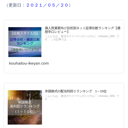
（更新日：
２０２１／０５／２０
）
個人投資家向け目的別ネット証券比較ランキング【感
想辛口レビュー】
こんにちは。 配当サラリーマンの“いけやん”（＠ikeike_009）で
す。 この記事では、 ...
kouhaitou-ikeyan.com
米国株式の配当利回りランキング 1～10位
こんにちは。 配当サラリーマンの“いけやん”（＠ikeike_009）で
す。 ...