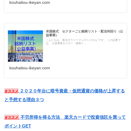
kouhaitou-ikeyan.com
米国株式 セクターごと銘柄リスト・配当利回り（公
益事業）
こんにちは。 配当サラリーマンの“いけやん”です。 この記事で
は、 公益事業セクター 銘柄リ...
kouhaitou-ikeyan.com
２０２０年台に暗号資産・仮想通貨の価格が上昇する
オススメ
と予想する理由３つ
不労所得を得る方法 楽天カードで投資信託を買って
オススメ
ポイントGET