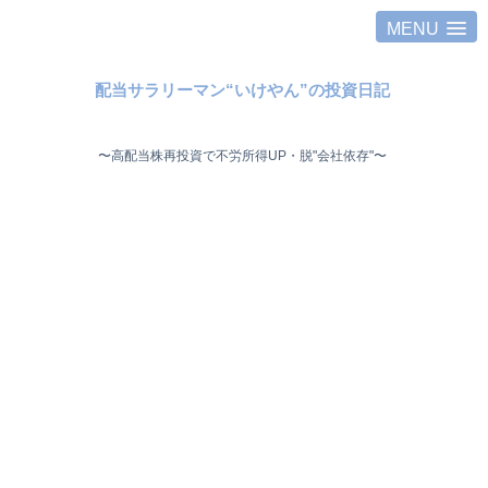
MENU
配当サラリーマン“いけやん”の投資日記 ​
〜高配当株再投資で不労所得UP・脱"会社依存"〜 ​