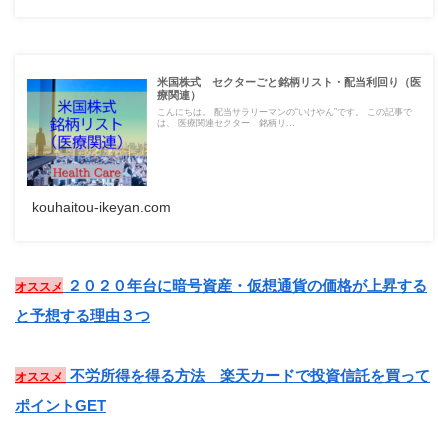
米国株式 セクターごと銘柄リスト・配当利回り（医
療関連）
こんにちは。 配当サラリーマンの“いけやん”です。 この記事で
は、 医療関連セクター 銘柄リ...
kouhaitou-ikeyan.com
２０２０年台に暗号資産・仮想通貨の価格が上昇する
オススメ
と予想する理由３つ
不労所得を得る方法 楽天カードで投資信託を買って
オススメ
ポイントGET