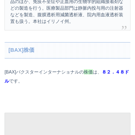
品のほか、免疫不全症や止血用の生物学的組織接着剤な
どの製造を行う。医療製品部門は静脈内投与用の注射器
などを製造、腹膜透析用減菌透析液、院内用血液透析装
置も扱う。本社はイリノイ州。
[BAX]株価
[BAX]バクスターインターナショナルの
株価
は、
８２．４８ド
ル
です。