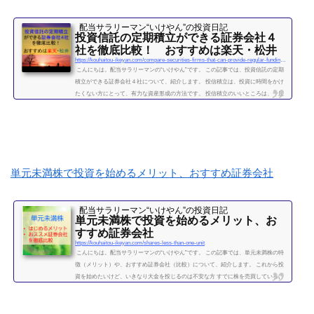
配当サラリーマン“いけやん”の投資日記 ​
投資信託の定期積立ができる証券会社４
社を徹底比較！ おすすめは楽天・松井
https://kouhaitou-ikeyan.com/compare-securities-firms-that-can-provide-regular-funding-for-mutual-funds
こんにちは。配当サラリーマンの“いけやん”です。 この記事では、投資信託の定期
積立ができる証券会社４社について、紹介します。 投信積立は、投資に時間をかけ
たくない方にとって、有力な資産形成の方法です。 投信積立のいいところは、一度
設定したら、基本的にほったらかしでOKな点です。（個別株に比べて銘柄選定・管
理の手間が省けます。） いけやんは、個別銘柄の配当金狙いのやり方が好みですの
で、現在は、投信積立の投資をメインではしておりません。が、過去には投信の積
立を月５万円ほど、２年...
続きを読む
単元未満株で投資を始めるメリット、おすすめ証券会社
配当サラリーマン“いけやん”の投資日記 ​
単元未満株で投資を始めるメリット、お
すすめ証券会社
https://kouhaitou-ikeyan.com/shares-less-than-one-unit
こんにちは。配当サラリーマンの“いけやん”です。 この記事では、単元未満株の特
徴（メリット）や、おすすめ証券会社（比較）について、紹介します。 これから投
資を始めたいけど、いきなり大金を投じるのは不安な方 すでに株を売買しているけ
ど、１００株取引しかしたことがない方に対して、単元未満株のメリット、注意点
をお伝えしたいと思います。 さらに、始めるのであれば、どの証券会社がよいか、
タイプ別に比較していきたいと思います。（投資歴８年のいけやんも、ずっと１０