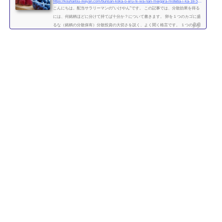
https://kouhaitou-ikeyan.com/bunsan-koka-o-eru-ni-wa-nan-meigara-moteba-i-ka-18-5000-how-many-stocks-should-i-have-for-the-diversification-effect
こんにちは。配当サラリーマンの“いけやん”です。 この記事では、分散効果を得る
には、何銘柄ほどに分けて持てば十分か？について書きます。 卵を１つのカゴに盛
るな（銘柄の分散保有）分散投資の大切さを説く、よく聞く格言です。 １つの銘柄
に集中するよりも、複数の銘柄に分散させて保有したほうが、”何となく安全” なの
は直感的には正しい気がします。 たくさんの銘柄を持つことで、どれか１つの銘柄
が下がっても、他の銘柄の上昇によって損失がカバーされるため、ポートフォリオ
全体の安全性が高まります。 では、いったい...
続きを読む