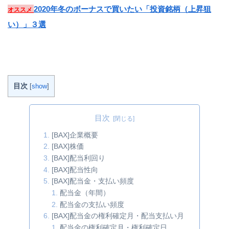
2020年冬のボーナスで買いたい「投資銘柄（上昇狙
オススメ
い）」３選
目次
[
show
]
目次
[BAX]企業概要
[BAX]株価
[BAX]配当利回り
[BAX]配当性向
[BAX]配当金・支払い頻度
配当金（年間）
配当金の支払い頻度
[BAX]配当金の権利確定月・配当支払い月
配当金の権利確定月・権利確定日