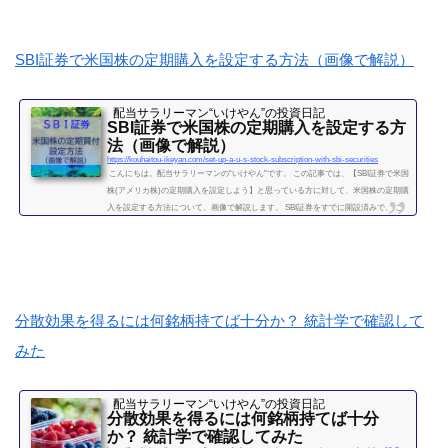
０株単位での投資をしてきましたが、最近...
続きを読む
SBI証券で米国株の定期購入を設定する方法（画像で解説）
配当サラリーマン“いけやん”の投資日記 ​
SBI証券で米国株の定期購入を設定する方
法（画像で解説）
https://kouhaitou-ikeyan.com/set-up-a-u-s-stock-subscription-with-sbi-securities
こんにちは。配当サラリーマンの“いけやん”です。 この記事では、【SBI証券で米国
株(アメリカ株)の定期購入を設定しよう】と思っている方に対して、米国株の定期購
入を設定する方法について、画像で解説します。 SBI証券をすでに開設済みで、 こ
れから米国株を始めようと思っている方 定期・自動で少額ずつ購入していく方を想
定しています。米国株は、国内株式とちがってややこしい設定があるかと思うかも
しれませんが、一度設定すれば、自動購入で簡単です。 投資歴８年のいけやんも、
ずっと国内株式のみで投資...
続きを読む
分散効果を得るには何銘柄持てば十分か？ 統計学で確認して
みた
配当サラリーマン“いけやん”の投資日記 ​
分散効果を得るには何銘柄持てば十分
か？ 統計学で確認してみた