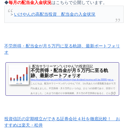
◆
毎月の配当金入金状況
はこちらで公開しています。
＞
いけやんの高配当投資 配当金の入金状況
不労所得・配当金が月５万円に至る軌跡、最新ポートフォリ
オ
配当サラリーマン“いけやん”の投資日記 ​
不労所得・配当金が月５万円に至る軌
跡、最新ポートフォリオ
https://kouhaitou-ikeyan.com/960-2thinking-that-dividend-income-will-be-50000-yen-a-month
こんにちは。配当サラリーマンの“いけやん”です。1カ月あたりの受取配当金が５万
円を超えました。不労所得・月５万円というのは、ひとつの目標であり、区切りで
ありました。これまでの道のりや保有銘柄、月５万の不労所得があると、どんな心
境になるかについて、書きたいと思います◎こちらもどうぞ大企業で10年間サラリ
ーマンを続けて感じたこと・辞めるための行動【体験談】サラリーマンが資産運用
を10年間続けて分かった4つのこと不労所得という名の受取配当金、月５万円に到達
2019年になり、不労所得という名の受取配当金が月額５万...
投資信託の定期積立ができる証券会社４社を徹底比較！ お
続きを読む
すすめは楽天・松井