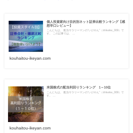
個人投資家向け目的別ネット証券比較ランキング【感
想辛口レビュー】
こんにちは。 配当サラリーマンの“いけやん”（＠ikeike_009）で
す。 この記事では、 ...
kouhaitou-ikeyan.com
米国株式の配当利回りランキング 1～10位
こんにちは。 配当サラリーマンの“いけやん”（＠ikeike_009）で
す。 ...
kouhaitou-ikeyan.com