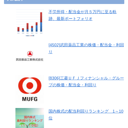
不労所得・配当金が月５万円に至る軌
跡、最新ポートフォリオ
[4502]武田薬品工業の株価・配当金・利回
り
[8306]三菱ＵＦＪフィナンシャル・グルー
プの株価・配当金・利回り
国内株式の配当利回りランキング 1～10
位