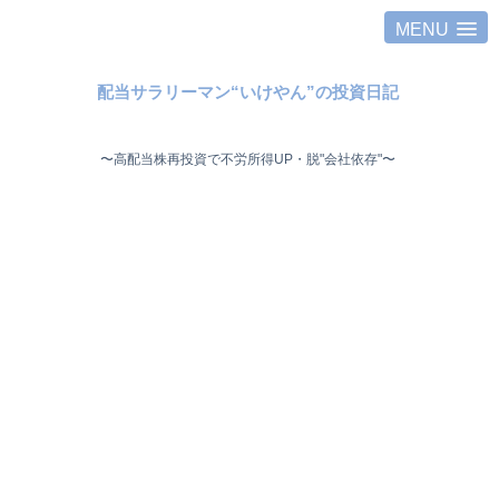
MENU
配当サラリーマン“いけやん”の投資日記 ​
〜高配当株再投資で不労所得UP・脱"会社依存"〜 ​