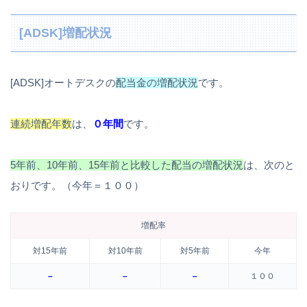
[ADSK]増配状況
[ADSK]オートデスクの
配当金の増配状況
です。
連続増配年数
は、
０年間
です。
5年前、10年前、15年前と比較した配当の増配状況
は、次のと
おりです。（今年＝１００）
増配率
対15年前
対10年前
対5年前
今年
–
–
–
１００