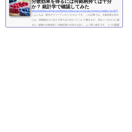
分散効果を得るには何銘柄持てば十分
か？ 統計学で確認してみた
https://kouhaitou-ikeyan.com/bunsan-koka-o-eru-ni-wa-nan-meigara-moteba-i-ka-18-5000-how-many-stocks-should-i-have-for-the-diversification-effect
こんにちは。配当サラリーマンの“いけやん”です。 この記事では、分散効果を得る
には、何銘柄ほどに分けて持てば十分か？について書きます。 卵を１つのカゴに盛
るな（銘柄の分散保有）分散投資の大切さを説く、よく聞く格言です。 １つの銘柄
に集中するよりも、複数の銘柄に分散させて保有したほうが、”何となく安全” なの
は直感的には正しい気がします。 たくさんの銘柄を持つことで、どれか１つの銘柄
が下がっても、他の銘柄の上昇によって損失がカバーされるため、ポートフォリオ
全体の安全性が高まります。 では、いったい...
続きを読む