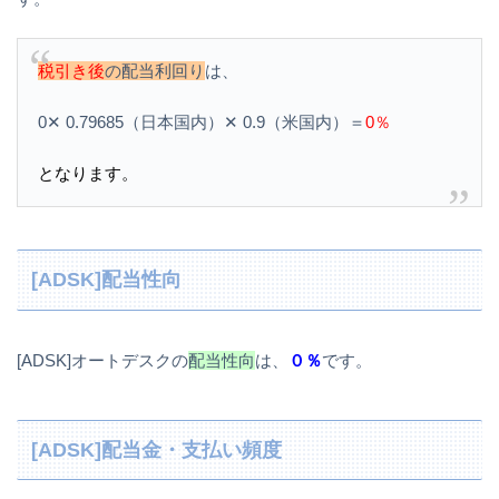
税引き後
の配当利回り
は、
0✕ 0.79685（日本国内）✕ 0.9（米国内）＝
0％
となります。
[ADSK]配当性向
[ADSK]オートデスクの
配当性向
は、
０％
です。
[ADSK]配当金・支払い頻度