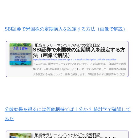
をお伝えしたいと思います。 さらに、始めるのであれば、どの証券会社がよいか、
タイプ別に比較していきたいと思います。（投資歴８年のいけやんも、ずっと１０
０株単位での投資をしてきましたが、最近...
続きを読む
SBI証券で米国株の定期購入を設定する方法（画像で解説）
配当サラリーマン“いけやん”の投資日記 ​
SBI証券で米国株の定期購入を設定する方
法（画像で解説）
https://kouhaitou-ikeyan.com/set-up-a-u-s-stock-subscription-with-sbi-securities
こんにちは。配当サラリーマンの“いけやん”です。 この記事では、【SBI証券で米国
株(アメリカ株)の定期購入を設定しよう】と思っている方に対して、米国株の定期購
入を設定する方法について、画像で解説します。 SBI証券をすでに開設済みで、 こ
れから米国株を始めようと思っている方 定期・自動で少額ずつ購入していく方を想
定しています。米国株は、国内株式とちがってややこしい設定があるかと思うかも
しれませんが、一度設定すれば、自動購入で簡単です。 投資歴８年のいけやんも、
ずっと国内株式のみで投資...
続きを読む
分散効果を得るには何銘柄持てば十分か？ 統計学で確認して
みた
配当サラリーマン“いけやん”の投資日記 ​