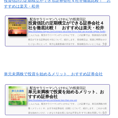
投資信託の定期積立ができる証券会社４社を徹底比較！ お
続きを読む
すすめは楽天・松井
配当サラリーマン“いけやん”の投資日記 ​
投資信託の定期積立ができる証券会社４
社を徹底比較！ おすすめは楽天・松井
https://kouhaitou-ikeyan.com/compare-securities-firms-that-can-provide-regular-funding-for-mutual-funds
こんにちは。配当サラリーマンの“いけやん”です。 この記事では、投資信託の定期
積立ができる証券会社４社について、紹介します。 投信積立は、投資に時間をかけ
たくない方にとって、有力な資産形成の方法です。 投信積立のいいところは、一度
設定したら、基本的にほったらかしでOKな点です。（個別株に比べて銘柄選定・管
理の手間が省けます。） いけやんは、個別銘柄の配当金狙いのやり方が好みですの
で、現在は、投信積立の投資をメインではしておりません。が、過去には投信の積
立を月５万円ほど、２年...
続きを読む
単元未満株で投資を始めるメリット、おすすめ証券会社
配当サラリーマン“いけやん”の投資日記 ​
単元未満株で投資を始めるメリット、お
すすめ証券会社
https://kouhaitou-ikeyan.com/shares-less-than-one-unit
こんにちは。配当サラリーマンの“いけやん”です。 この記事では、単元未満株の特
徴（メリット）や、おすすめ証券会社（比較）について、紹介します。 これから投
資を始めたいけど、いきなり大金を投じるのは不安な方 すでに株を売買しているけ
ど、１００株取引しかしたことがない方に対して、単元未満株のメリット、注意点