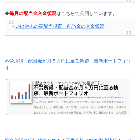
◆
毎月の配当金入金状況
はこちらで公開しています。
＞
いけやんの高配当投資 配当金の入金状況
不労所得・配当金が月５万円に至る軌跡、最新ポートフォリ
オ
配当サラリーマン“いけやん”の投資日記 ​
不労所得・配当金が月５万円に至る軌
跡、最新ポートフォリオ
https://kouhaitou-ikeyan.com/960-2thinking-that-dividend-income-will-be-50000-yen-a-month
こんにちは。配当サラリーマンの“いけやん”です。1カ月あたりの受取配当金が５万
円を超えました。不労所得・月５万円というのは、ひとつの目標であり、区切りで
ありました。これまでの道のりや保有銘柄、月５万の不労所得があると、どんな心
境になるかについて、書きたいと思います◎こちらもどうぞ大企業で10年間サラリ
ーマンを続けて感じたこと・辞めるための行動【体験談】サラリーマンが資産運用
を10年間続けて分かった4つのこと不労所得という名の受取配当金、月５万円に到達
2019年になり、不労所得という名の受取配当金が月額５万...