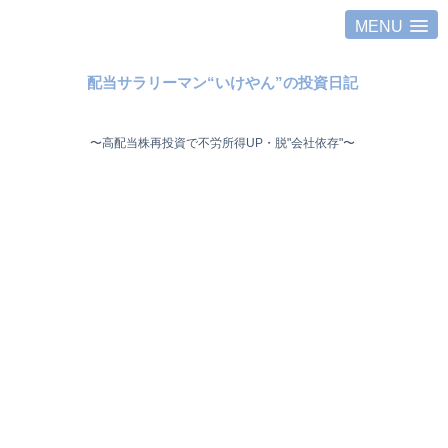
MENU
配当サラリーマン“いけやん”の投資日記 ​
〜高配当株再投資で不労所得UP・脱"会社依存"〜 ​