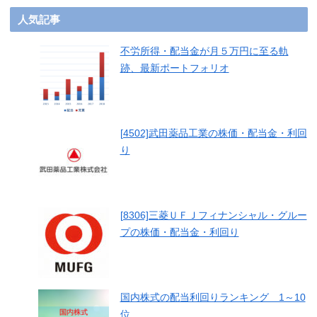
人気記事
不労所得・配当金が月５万円に至る軌
跡、最新ポートフォリオ
[4502]武田薬品工業の株価・配当金・利回
り
[8306]三菱ＵＦＪフィナンシャル・グルー
プの株価・配当金・利回り
国内株式の配当利回りランキング 1～10
位