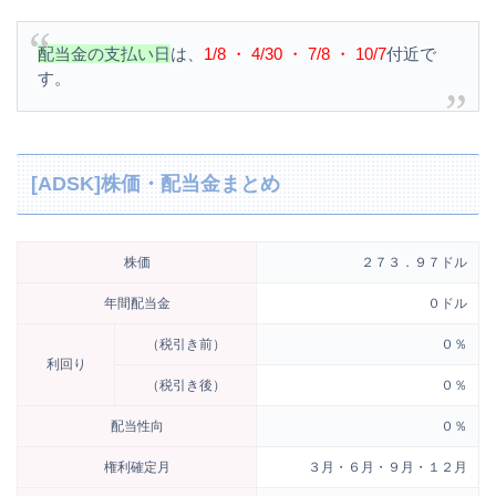
配当金の支払い日
は、
1/8 ・ 4/30 ・ 7/8 ・ 10/7
付近で
す。
[ADSK]株価・配当金まとめ
株価
２７３．９７ドル
年間配当金
０ドル
（税引き前）
０％
利回り
（税引き後）
０％
配当性向
０％
権利確定月
３月・６月・９月・１２月