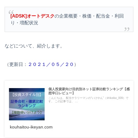
[ADSK]オートデスク
の企業概要・株価・配当金・利回
り・増配状況
などについて、紹介します。
（更新日：
２０２１／０５／２０
）
個人投資家向け目的別ネット証券比較ランキング【感
想辛口レビュー】
こんにちは。 配当サラリーマンの“いけやん”（＠ikeike_009）で
す。 この記事では、 ...
kouhaitou-ikeyan.com