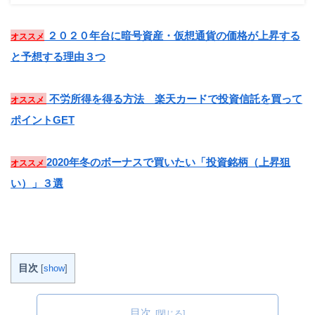
２０２０年台に暗号資産・仮想通貨の価格が上昇する
オススメ
と予想する理由３つ
不労所得を得る方法 楽天カードで投資信託を買って
オススメ
ポイントGET
2020年冬のボーナスで買いたい「投資銘柄（上昇狙
オススメ
い）」３選
目次
[
show
]
目次