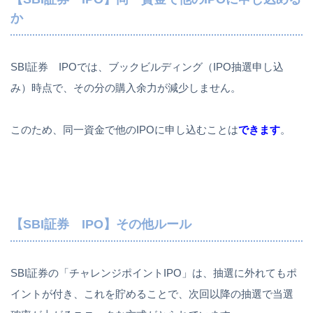
か
SBI証券 IPOでは、ブックビルディング（IPO抽選申し込
み）時点で、その分の購入余力が減少しません。
このため、同一資金で他のIPOに申し込むことは
できます
。
【SBI証券 IPO】その他ルール
SBI証券の「チャレンジポイントIPO」は、抽選に外れてもポ
イントが付き、これを貯めることで、次回以降の抽選で当選