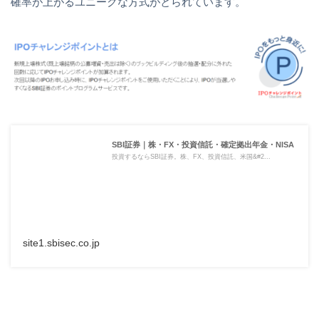
確率が上がるユニークな方式がとられています。
SBI証券｜株・FX・投資信託・確定拠出年金・NISA
投資するならSBI証券。株、FX、投資信託、米国&#2...
site1.sbisec.co.jp