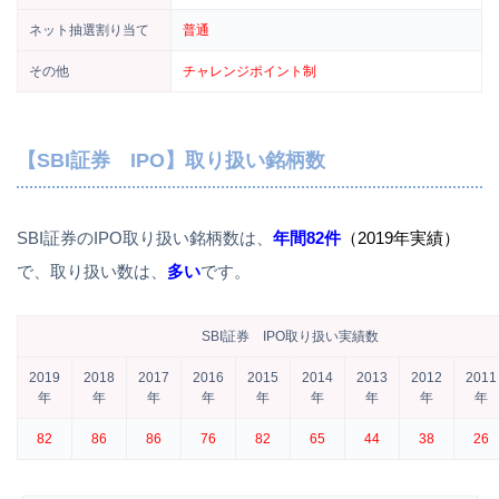
ネット抽選割り当て
普通
その他
チャレンジポイント制
【SBI証券 IPO】取り扱い銘柄数
SBI証券のIPO取り扱い銘柄数は、
年間
82
件
（2019年実績）
で、取り扱い数は、
多い
です。
SBI証券 IPO取り扱い実績数
2019
2018
2017
2016
2015
2014
2013
2012
2011
年
年
年
年
年
年
年
年
年
82
86
86
76
82
65
44
38
26