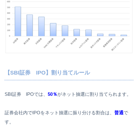
【SBI証券 IPO】割り当てルール
SBI証券 IPOでは、
50％
がネット抽選に割り当てられます。
証券会社内でIPOをネット抽選に振り分ける割合は、
普通
で
す。