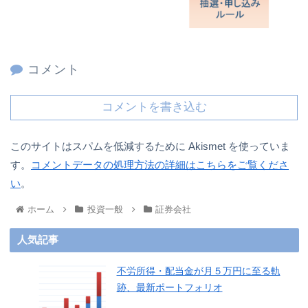
コメント
コメントを書き込む
このサイトはスパムを低減するために Akismet を使っていま
す。
コメントデータの処理方法の詳細はこちらをご覧くださ
い
。
ホーム
投資一般
証券会社
人気記事
不労所得・配当金が月５万円に至る軌
跡、最新ポートフォリオ