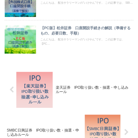
こんにちは。 配当サラリーマンの“いけやん”です。 この記事では、 SBI...
【PC版】松井証券 口座開設手続きの解説（準備する
証券会社
もの、必要日数、手順）
こんにちは。 配当サラリーマンの“いけやん”です。 この記事では、
【PC...
楽天証券 IPO取り扱い数・抽選・申し込み
ルール
SMBC日興証券 IPO取り扱い数・抽選・申
し込みルール