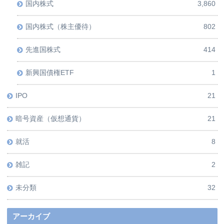
国内株式
3,860
国内株式（株主優待）
802
先進国株式
414
新興国債権ETF
1
IPO
21
暗号資産（仮想通貨）
21
就活
8
雑記
2
未分類
32
アーカイブ