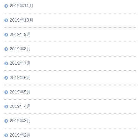
2019年11月
2019年10月
2019年9月
2019年8月
2019年7月
2019年6月
2019年5月
2019年4月
2019年3月
2019年2月