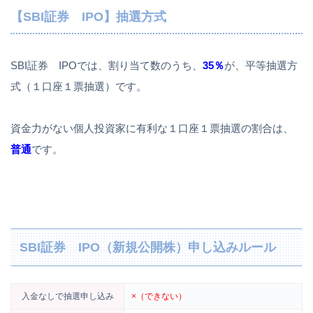
【SBI証券 IPO】抽選方式
SBI証券 IPOでは、割り当て数のうち、
35％
が、平等抽選方
式（１口座１票抽選）です。
資金力がない個人投資家に有利な１口座１票抽選の割合は、
普通
です。
SBI証券 IPO（新規公開株）申し込みルール
入金なしで抽選申し込み
×（できない）