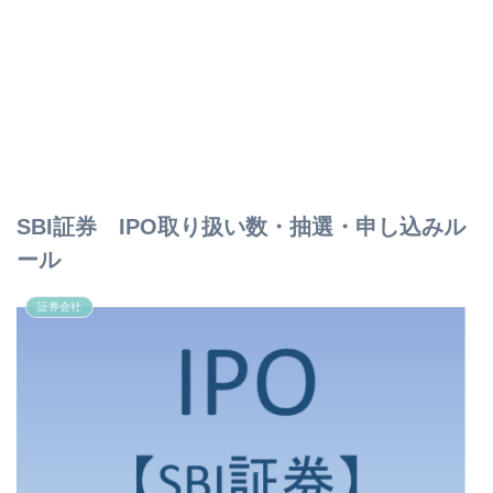
SBI証券 IPO取り扱い数・抽選・申し込みル
ール
証券会社