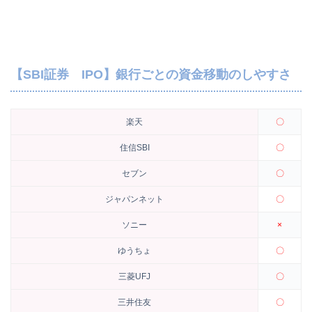
【SBI証券 IPO】銀行ごとの資金移動のしやすさ
楽天
〇
住信SBI
〇
セブン
〇
ジャパンネット
〇
ソニー
×
ゆうちょ
〇
三菱UFJ
〇
三井住友
〇