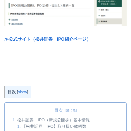
≫公式サイト（松井証券 IPO紹介ページ）
目次
[
show
]
目次
松井証券 IPO（新規公開株）基本情報
【松井証券 IPO】取り扱い銘柄数