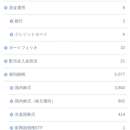
資金運用
8
銀行
2
クレジットカード
6
ポートフォリオ
32
配当金入金状況
21
個別銘柄
5,077
国内株式
3,860
国内株式（株主優待）
802
先進国株式
414
新興国債権ETF
1