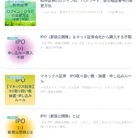
松井証券のログインID、パスワード、取引暗証番号の変
証券会社
更方法
こんにちは。 配当サラリーマンの“いけやん”です。 この記事では、 ...
IPO（新規公開株）をネット証券会社から購入する手順
IPO
【1】IPO（新規公開株）とは 【2】これまでにどんな企業が上場してきた
か（過去のIPO例...
マネックス証券 IPO取り扱い数・抽選・申し込みルー
証券会社
ル
≫公式サイト（マネックス証券 IPO紹介ページ） マネックス証券
IPO（新規公開株）...
IPO（新規公開株）とは
IPO
【1】IPO（新規公開株）とは ←今ここ 【2】これまでにどんな企業が上
場してきたか（過去...