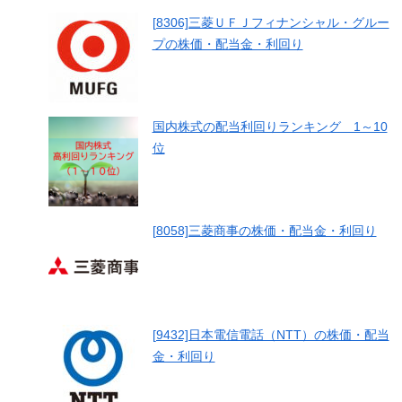
[8306]三菱ＵＦＪフィナンシャル・グルー
プの株価・配当金・利回り
国内株式の配当利回りランキング 1～10
位
[8058]三菱商事の株価・配当金・利回り
[9432]日本電信電話（NTT）の株価・配当
金・利回り