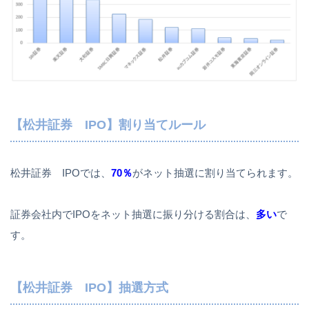
【松井証券 IPO】割り当てルール
松井証券 IPOでは、
70％
がネット抽選に割り当てられます。
証券会社内でIPOをネット抽選に振り分ける割合は、
多い
で
す。
【松井証券 IPO】抽選方式