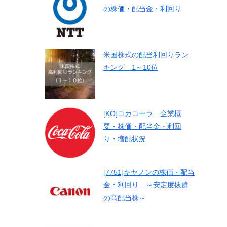
の株価・配当金・利回り
米国株式の配当利回りラン
キング 1～10位
[KO]コカコーラ 企業概
要・株価・配当金・利回
り・増配状況
[7751]キヤノンの株価・配当
金・利回り ～安定度抜群
の高配当株～