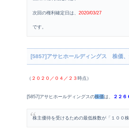
次回の権利確定日は、
2020/03/27
です。
[5857]アサヒホールディングス 株価
（
２０２０／０４／２３
時点）
[5857]アサヒホールディングスの
株価
は、
２２６
株主優待を受けるための最低株数が「１００