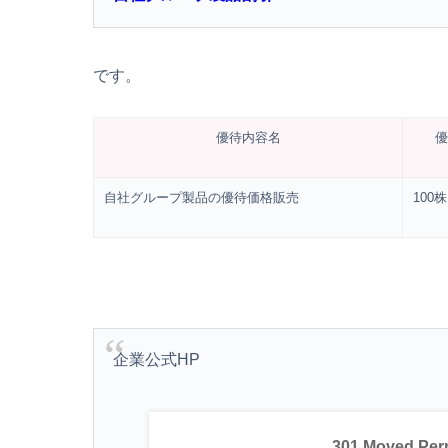
です。
優待内容名
優
自社グループ製品の優待価格販売
100
企業公式HP
301 Moved Per