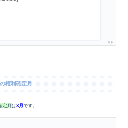
待の権利確定月
確定月
は
3月
です。