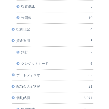
投資信託
8
米国株
10
投資日記
4
資金運用
8
銀行
2
クレジットカード
6
ポートフォリオ
32
配当金入金状況
21
個別銘柄
5,077