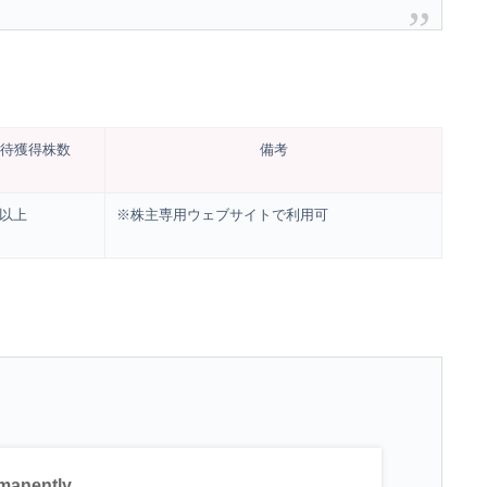
待獲得株数
備考
株以上
※株主専用ウェブサイトで利用可
manently