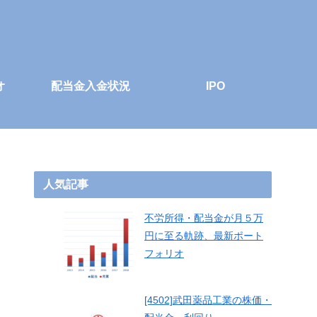
オ
配当金入金状況
IPO
人気記事
不労所得・配当金が月５万
円に至る軌跡、最新ポート
フォリオ
[4502]武田薬品工業の株価・