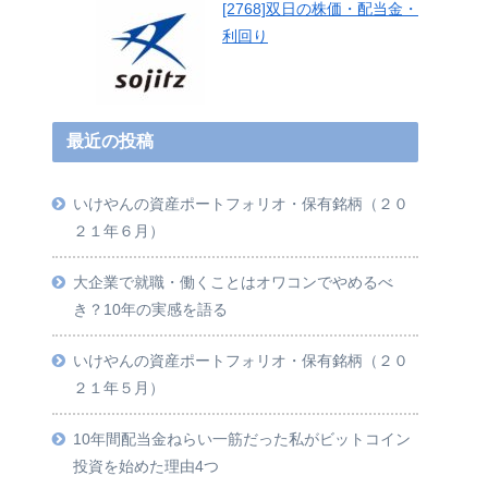
[2768]双日の株価・配当金・
利回り
最近の投稿
いけやんの資産ポートフォリオ・保有銘柄（２０
２１年６月）
大企業で就職・働くことはオワコンでやめるべ
き？10年の実感を語る
いけやんの資産ポートフォリオ・保有銘柄（２０
２１年５月）
10年間配当金ねらい一筋だった私がビットコイン
投資を始めた理由4つ