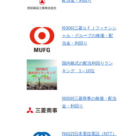
配当金・利回り
[8306]三菱ＵＦＪフィナンシ
ャル・グループの株価・配
当金・利回り
国内株式の配当利回りラン
キング 1～10位
[8058]三菱商事の株価・配当
金・利回り
[9432]日本電信電話（NTT）