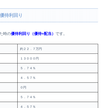
・優待利回り
した時の
優待利回り（優待+配当）
です。
約２２．７万円
１３０００円
５．７４％
４．５７％
０円
５．７４％
４．５７％