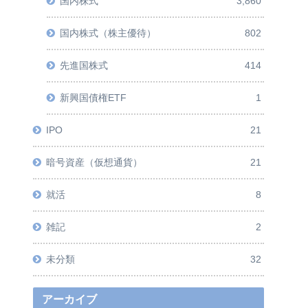
国内株式
3,860
国内株式（株主優待）
802
先進国株式
414
新興国債権ETF
1
IPO
21
暗号資産（仮想通貨）
21
就活
8
雑記
2
未分類
32
アーカイブ