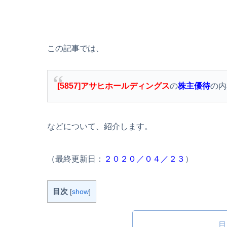
この記事では、
[5857]アサヒホールディングス
の
株主優待
の内
などについて、紹介します。
（最終更新日：
２０２０／０４／２３
）
目次
[
show
]
目