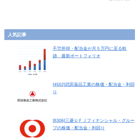
人気記事
不労所得・配当金が月５万円に至る軌
跡、最新ポートフォリオ
[4502]武田薬品工業の株価・配当金・利回
り
[8306]三菱ＵＦＪフィナンシャル・グルー
プの株価・配当金・利回り