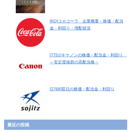
[KO]コカコーラ 企業概要・株価・配当
金・利回り・増配状況
[7751]キヤノンの株価・配当金・利回り
～安定度抜群の高配当株～
[2768]双日の株価・配当金・利回り
最近の投稿