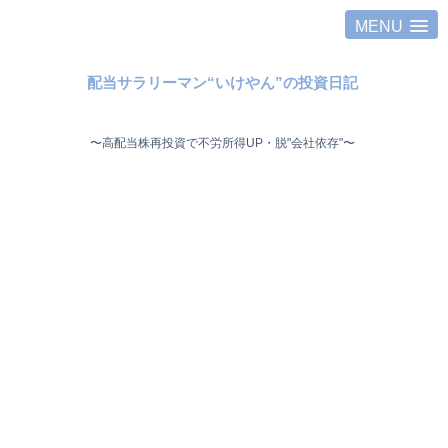
MENU
配当サラリーマン“いけやん”の投資日記 ​
〜高配当株再投資で不労所得UP・脱"会社依存"〜 ​