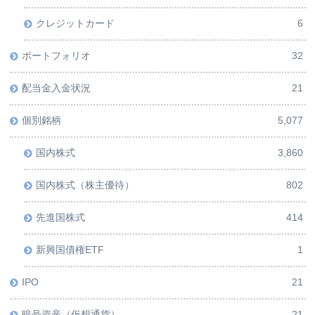
クレジットカード
6
ポートフォリオ
32
配当金入金状況
21
個別銘柄
5,077
国内株式
3,860
国内株式（株主優待）
802
先進国株式
414
新興国債権ETF
1
IPO
21
暗号資産（仮想通貨）
21