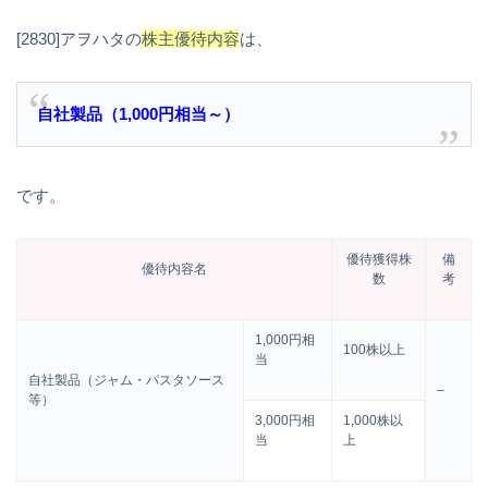
[2830]アヲハタの
株主優待内容
は、
自社製品（1,000円相当～）
です。
優待獲得株
備
優待内容名
数
考
1,000円相
100株以上
当
自社製品（ジャム・パスタソース
–
等）
3,000円相
1,000株以
当
上