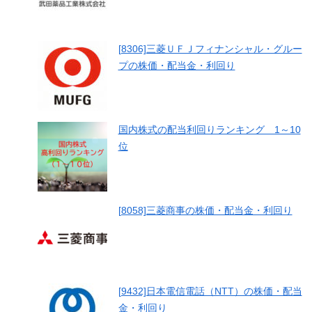
[8306]三菱ＵＦＪフィナンシャル・グルー
プの株価・配当金・利回り
国内株式の配当利回りランキング 1～10
位
[8058]三菱商事の株価・配当金・利回り
[9432]日本電信電話（NTT）の株価・配当
金・利回り