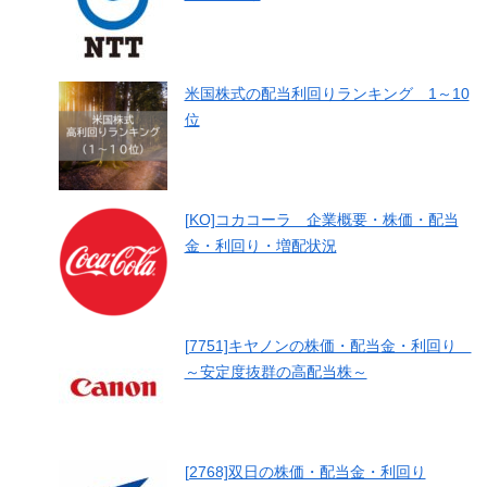
米国株式の配当利回りランキング 1～10
位
[KO]コカコーラ 企業概要・株価・配当
金・利回り・増配状況
[7751]キヤノンの株価・配当金・利回り
～安定度抜群の高配当株～
[2768]双日の株価・配当金・利回り