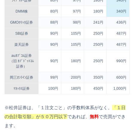
ﾗｲﾌﾞｽﾀｰ証券
80円
97円
180円
340円
DMM株
80円
97円
180円
340円
GMOｸﾘｯｸ証券
88円
98円
241円
436円
SBI証券
90円
105円
250円
487円
楽天証券
90円
105円
250円
487円
auｶﾌﾞｺﾑ証券
（旧 ｶﾌﾞﾄﾞｯﾄｺﾑ
90円
180円
250円
990円
証券）
岡三ｵﾝﾗｲﾝ証券
99円
200円
350円
600円
ﾏﾈｯｸｽ証券
100円
180円
450円
1,000円
※松井証券は、「１注文ごと」の手数料体系がなく、
「１日
の合計取引額」が５０万円以下
であれば、
無料
で売買ができ
ます。