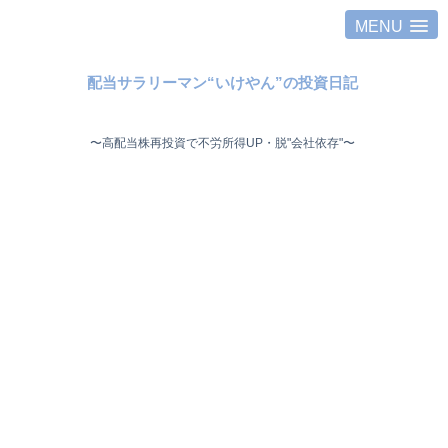
MENU
配当サラリーマン“いけやん”の投資日記 ​
〜高配当株再投資で不労所得UP・脱"会社依存"〜 ​