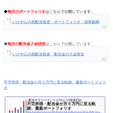
◆
毎月のポートフォリオ
はこちらで公開しています。
＞
いけやんの高配当投資 ポートフォリオ・保有銘柄
◆
毎月の配当金入金状況
はこちらで公開しています。
＞
いけやんの高配当投資 配当金の入金状況
不労所得・配当金が月５万円に至る軌跡、最新ポートフォリ
オ
配当サラリーマン“いけやん”の投資日記 ​
不労所得・配当金が月５万円に至る軌
跡、最新ポートフォリオ
https://kouhaitou-ikeyan.com/960-2thinking-that-dividend-income-will-be-50000-yen-a-month