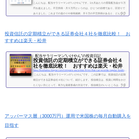
こんにちは。配当サラリーマンの“いけやん”です。1カ月あたりの受取配当金が５万
円を超えました。不労所得・月５万円というのは、ひとつの目標であり、区切りで
ありました。これまでの道のりや保有銘柄、月５万の不労所得があると、どんな心
境になるかについて、書きたいと思います◎こちらもどうぞ大企業で10年間サラリ
ーマンを続けて感じたこと・辞めるための行動【体験談】サラリーマンが資産運用
を10年間続けて分かった4つのこと不労所得という名の受取配当金、月５万円に到達
投資信託の定期積立ができる証券会社４社を徹底比較！ お
2019年になり、不労所得という名の受取配当金が月額５万...
すすめは楽天・松井
続きを読む
配当サラリーマン“いけやん”の投資日記 ​
投資信託の定期積立ができる証券会社４
社を徹底比較！ おすすめは楽天・松井
https://kouhaitou-ikeyan.com/compare-securities-firms-that-can-provide-regular-funding-for-mutual-funds
こんにちは。配当サラリーマンの“いけやん”です。 この記事では、投資信託の定期
積立ができる証券会社４社について、紹介します。 投信積立は、投資に時間をかけ
たくない方にとって、有力な資産形成の方法です。 投信積立のいいところは、一度
設定したら、基本的にほったらかしでOKな点です。（個別株に比べて銘柄選定・管
理の手間が省けます。） いけやんは、個別銘柄の配当金狙いのやり方が好みですの
で、現在は、投信積立の投資をメインではしておりません。が、過去には投信の積
立を月５万円ほど、２年...
続きを読む
アッパーマス層（3000万円）運用で米国株の毎月自動購入を
目指す