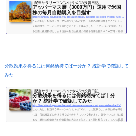
配当サラリーマン“いけやん”の投資日記 ​
アッパーマス層（3000万円）運用で米国
株の毎月自動購入を目指す
https://kouhaitou-ikeyan.com/you-can-automatically-purchase-us-stocks-monthly-with-upper-mass-management
こんにちは。配当サラリーマンの“いけやん”です。 当面の運用目標をここから３～
４年程度で「アッパーマス層になること」と決めました。 「アッパーマス層」入り
を当面の投資目標とします当面の配当金投資の目標を運用金額３０００万円（アッ
パーマス層）になることと決めました。 アッパーマス層とは「アッパーマス層」と
は、金融資産を３０００万円以上５０００万円未満のゾーンをいいます。野村総研
の調査では、保有する金融資産額に応じて、階層が次の図によって分類されていま
す。 超富裕層：5億円以上 富裕層：1...
続きを読む
分散効果を得るには何銘柄持てば十分か？ 統計学で確認して
みた
配当サラリーマン“いけやん”の投資日記 ​
分散効果を得るには何銘柄持てば十分
か？ 統計学で確認してみた
https://kouhaitou-ikeyan.com/bunsan-koka-o-eru-ni-wa-nan-meigara-moteba-i-ka-18-5000-how-many-stocks-should-i-have-for-the-diversification-effect
こんにちは。配当サラリーマンの“いけやん”です。 この記事では、分散効果を得る
には、何銘柄ほどに分けて持てば十分か？について書きます。 卵を１つのカゴに盛
るな（銘柄の分散保有）分散投資の大切さを説く、よく聞く格言です。 １つの銘柄
に集中するよりも、複数の銘柄に分散させて保有したほうが、”何となく安全” なの
は直感的には正しい気がします。 たくさんの銘柄を持つことで、どれか１つの銘柄
が下がっても、他の銘柄の上昇によって損失がカバーされるため、ポートフォリオ