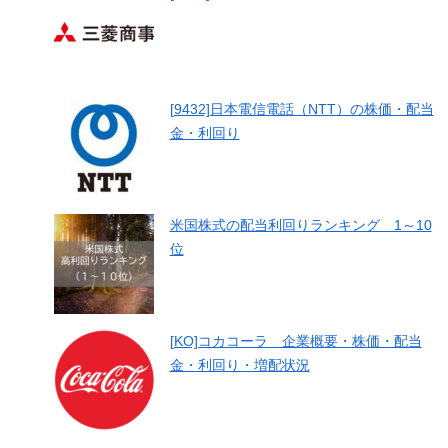
[9432]日本電信電話（NTT）の株価・配当
金・利回り
米国株式の配当利回りランキング 1～10
位
[KO]コカコーラ 企業概要・株価・配当
金・利回り・増配状況