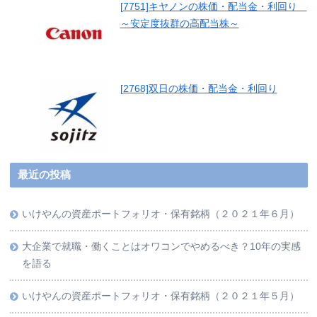
[7751]キヤノンの株価・配当金・利回り
～安定度抜群の高配当株～
[2768]双日の株価・配当金・利回り
最近の投稿
いけやんの資産ポートフォリオ・保有銘柄（２０２１年６月）
大企業で就職・働くことはオワコンでやめるべき？10年の実感
を語る
いけやんの資産ポートフォリオ・保有銘柄（２０２１年５月）