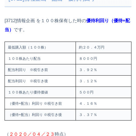
[3712]情報企画 を１００株保有した時の
優待利回り（優待+配
当）
です。
最低購入額（１００株）
約２０．４万円
１００株あたり配当
８０００円
配当利回り ※税引き前
３．９２％
配当利回り ※税引き後
３．１２％
１００株あたり優待価値
５００円
（優待+配当）利回り ※税引き前
４．１６％
（優待+配当）利回り ※税引き後
３．３７％
（
２０２０／０４／２３
時点）