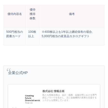
優待
優待内容名
獲得
備考
株数
500円相当の
100株
※400株以上を1年以上継続保有の場合、
図書カード
以上
5,000円相当の産直品カタログギフト
企業公式HP
株式会社 情報企画
私たち情報企画は、会計・税務・金融分野における専門
的なノウハウを生かし、主に金融機関の業務を支援する
システムを開発しています。