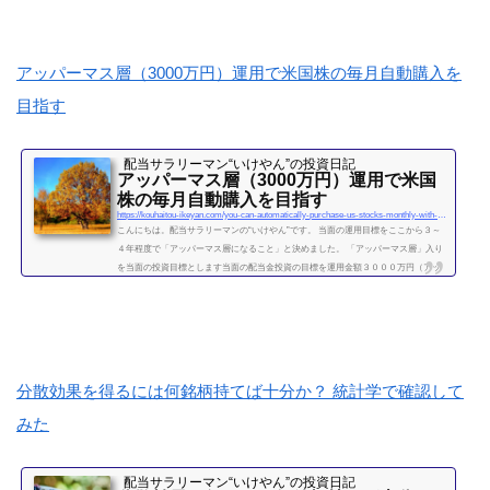
理の手間が省けます。） いけやんは、個別銘柄の配当金狙いのやり方が好みですの
で、現在は、投信積立の投資をメインではしておりません。が、過去には投信の積
立を月５万円ほど、２年...
続きを読む
アッパーマス層（3000万円）運用で米国株の毎月自動購入を
目指す
配当サラリーマン“いけやん”の投資日記 ​
アッパーマス層（3000万円）運用で米国
株の毎月自動購入を目指す
https://kouhaitou-ikeyan.com/you-can-automatically-purchase-us-stocks-monthly-with-upper-mass-management
こんにちは。配当サラリーマンの“いけやん”です。 当面の運用目標をここから３～
４年程度で「アッパーマス層になること」と決めました。 「アッパーマス層」入り
を当面の投資目標とします当面の配当金投資の目標を運用金額３０００万円（アッ
パーマス層）になることと決めました。 アッパーマス層とは「アッパーマス層」と
は、金融資産を３０００万円以上５０００万円未満のゾーンをいいます。野村総研
の調査では、保有する金融資産額に応じて、階層が次の図によって分類されていま
す。 超富裕層：5億円以上 富裕層：1...
続きを読む
分散効果を得るには何銘柄持てば十分か？ 統計学で確認して
みた
配当サラリーマン“いけやん”の投資日記 ​