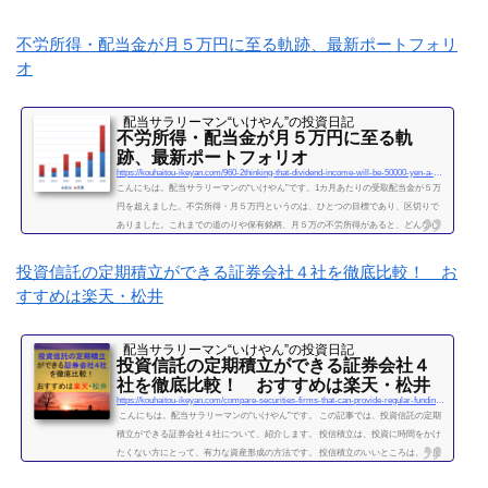
不労所得・配当金が月５万円に至る軌跡、最新ポートフォリ
オ
配当サラリーマン“いけやん”の投資日記 ​
不労所得・配当金が月５万円に至る軌
跡、最新ポートフォリオ
https://kouhaitou-ikeyan.com/960-2thinking-that-dividend-income-will-be-50000-yen-a-month
こんにちは。配当サラリーマンの“いけやん”です。1カ月あたりの受取配当金が５万
円を超えました。不労所得・月５万円というのは、ひとつの目標であり、区切りで
ありました。これまでの道のりや保有銘柄、月５万の不労所得があると、どんな心
境になるかについて、書きたいと思います◎こちらもどうぞ大企業で10年間サラリ
ーマンを続けて感じたこと・辞めるための行動【体験談】サラリーマンが資産運用
投資信託の定期積立ができる証券会社４社を徹底比較！ お
を10年間続けて分かった4つのこと不労所得という名の受取配当金、月５万円に到達
すすめは楽天・松井
2019年になり、不労所得という名の受取配当金が月額５万...
続きを読む
配当サラリーマン“いけやん”の投資日記 ​
投資信託の定期積立ができる証券会社４
社を徹底比較！ おすすめは楽天・松井
https://kouhaitou-ikeyan.com/compare-securities-firms-that-can-provide-regular-funding-for-mutual-funds
こんにちは。配当サラリーマンの“いけやん”です。 この記事では、投資信託の定期
積立ができる証券会社４社について、紹介します。 投信積立は、投資に時間をかけ
たくない方にとって、有力な資産形成の方法です。 投信積立のいいところは、一度
設定したら、基本的にほったらかしでOKな点です。（個別株に比べて銘柄選定・管