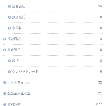
証券会社
34
投資信託
8
米国株
10
投資日記
4
資金運用
8
銀行
2
クレジットカード
6
ポートフォリオ
32
配当金入金状況
21
個別銘柄
5,077