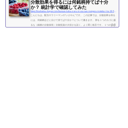
分散効果を得るには何銘柄持てば十分
か？ 統計学で確認してみた
https://kouhaitou-ikeyan.com/bunsan-koka-o-eru-ni-wa-nan-meigara-moteba-i-ka-18-5000-how-many-stocks-should-i-have-for-the-diversification-effect
こんにちは。配当サラリーマンの“いけやん”です。 この記事では、分散効果を得る
には、何銘柄ほどに分けて持てば十分か？について書きます。 卵を１つのカゴに盛
るな（銘柄の分散保有）分散投資の大切さを説く、よく聞く格言です。 １つの銘柄
に集中するよりも、複数の銘柄に分散させて保有したほうが、”何となく安全” なの
は直感的には正しい気がします。 たくさんの銘柄を持つことで、どれか１つの銘柄
が下がっても、他の銘柄の上昇によって損失がカバーされるため、ポートフォリオ
全体の安全性が高まります。 では、いったい...
続きを読む