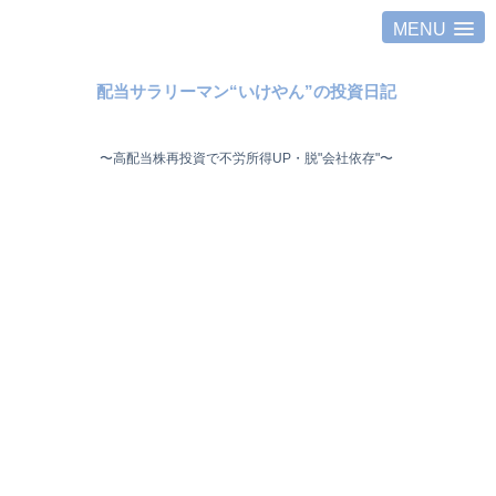
MENU
配当サラリーマン“いけやん”の投資日記 ​
〜高配当株再投資で不労所得UP・脱"会社依存"〜 ​