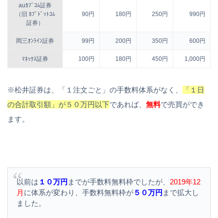
auｶﾌﾞｺﾑ証券
（旧 ｶﾌﾞﾄﾞｯﾄｺﾑ
90円
180円
250円
990円
証券）
岡三ｵﾝﾗｲﾝ証券
99円
200円
350円
600円
ﾏﾈｯｸｽ証券
100円
180円
450円
1,000円
※松井証券は、「１注文ごと」の手数料体系がなく、
「１日
の合計取引額」が５０万円以下
であれば、
無料
で売買ができ
ます。
以前は
１０万円
までが手数料無料枠でしたが、
2019年12
月
に体系が変わり、手数料無料枠が
５０万円
まで拡大し
ました。