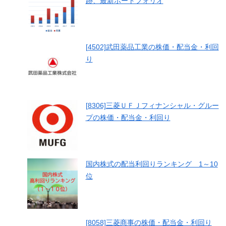
跡、最新ポートフォリオ
[4502]武田薬品工業の株価・配当金・利回
り
[8306]三菱ＵＦＪフィナンシャル・グルー
プの株価・配当金・利回り
国内株式の配当利回りランキング 1～10
位
[8058]三菱商事の株価・配当金・利回り