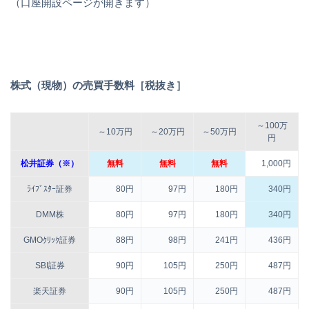
（口座開設ページが開きます）
株式（現物）の売買手数料［税抜き］
～100万
～10万円
～20万円
～50万円
円
松井証券（※）
無料
無料
無料
1,000円
ﾗｲﾌﾞｽﾀｰ証券
80円
97円
180円
340円
DMM株
80円
97円
180円
340円
GMOｸﾘｯｸ証券
88円
98円
241円
436円
SBI証券
90円
105円
250円
487円
楽天証券
90円
105円
250円
487円