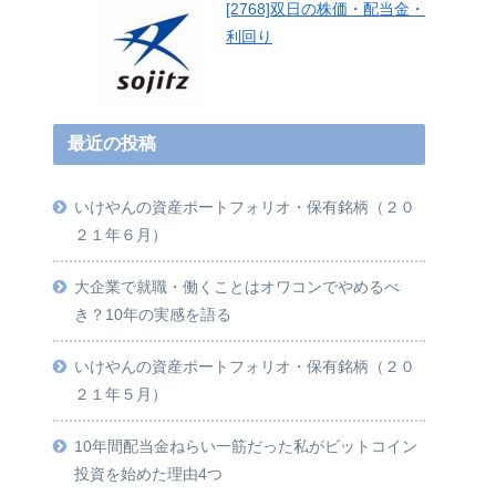
[2768]双日の株価・配当金・
利回り
最近の投稿
いけやんの資産ポートフォリオ・保有銘柄（２０
２１年６月）
大企業で就職・働くことはオワコンでやめるべ
き？10年の実感を語る
いけやんの資産ポートフォリオ・保有銘柄（２０
２１年５月）
10年間配当金ねらい一筋だった私がビットコイン
投資を始めた理由4つ