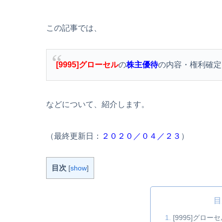
この記事では、
[9995]グローセル
の
株主優待
の内容・権利確定
などについて、紹介します。
（最終更新日：
２０２０／０４／２３
）
目次
[
show
]
目
[9995]グロ