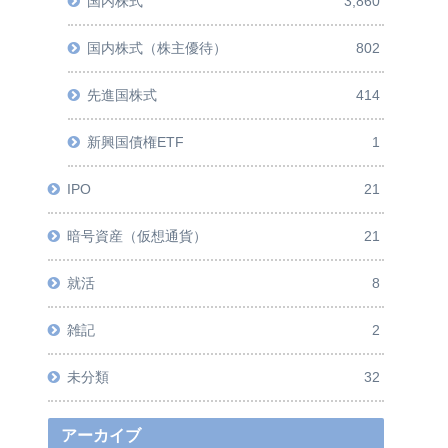
国内株式
3,860
国内株式（株主優待）
802
先進国株式
414
新興国債権ETF
1
IPO
21
暗号資産（仮想通貨）
21
就活
8
雑記
2
未分類
32
アーカイブ