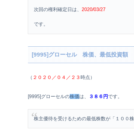
次回の権利確定日は、
2020/03/27
です。
[9995]グローセル 株価、最低投資額
（
２０２０／０４／２３
時点）
[9995]グローセルの
株価
は、
３８６円
です。
株主優待を受けるための最低株数が「１００