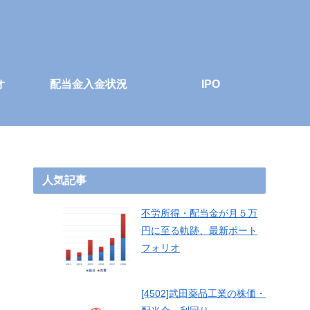
オ
配当金入金状況
IPO
人気記事
不労所得・配当金が月５万
円に至る軌跡、最新ポート
フォリオ
[4502]武田薬品工業の株価・