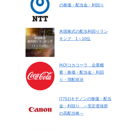
の株価・配当金・利回り
米国株式の配当利回りラン
キング 1～10位
[KO]コカコーラ 企業概
要・株価・配当金・利回
り・増配状況
[7751]キヤノンの株価・配当
金・利回り ～安定度抜群
の高配当株～