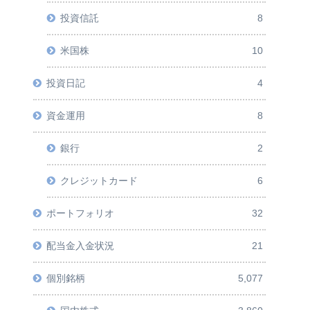
投資信託
8
米国株
10
投資日記
4
資金運用
8
銀行
2
クレジットカード
6
ポートフォリオ
32
配当金入金状況
21
個別銘柄
5,077