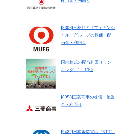
配当金・利回り
[8306]三菱ＵＦＪフィナンシ
ャル・グループの株価・配
当金・利回り
国内株式の配当利回りラン
キング 1～10位
[8058]三菱商事の株価・配当
金・利回り
[9432]日本電信電話（NTT）