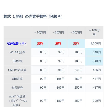
株式（現物）の売買手数料［税抜き］
～100万
～10万円
～20万円
～50万円
円
松井証券（※）
無料
無料
無料
1,000円
ﾗｲﾌﾞｽﾀｰ証券
80円
97円
180円
340円
DMM株
80円
97円
180円
340円
GMOｸﾘｯｸ証券
88円
98円
241円
436円
SBI証券
90円
105円
250円
487円
楽天証券
90円
105円
250円
487円
auｶﾌﾞｺﾑ証券
（旧 ｶﾌﾞﾄﾞｯﾄｺﾑ
90円
180円
250円
990円
証券）