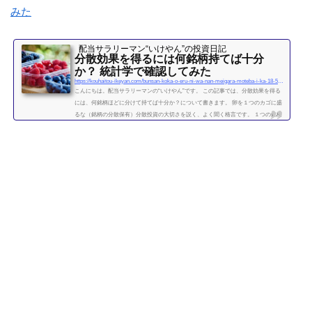
みた
配当サラリーマン“いけやん”の投資日記 ​
分散効果を得るには何銘柄持てば十分
か？ 統計学で確認してみた
https://kouhaitou-ikeyan.com/bunsan-koka-o-eru-ni-wa-nan-meigara-moteba-i-ka-18-5000-how-many-stocks-should-i-have-for-the-diversification-effect
こんにちは。配当サラリーマンの“いけやん”です。 この記事では、分散効果を得る
には、何銘柄ほどに分けて持てば十分か？について書きます。 卵を１つのカゴに盛
るな（銘柄の分散保有）分散投資の大切さを説く、よく聞く格言です。 １つの銘柄
に集中するよりも、複数の銘柄に分散させて保有したほうが、”何となく安全” なの
は直感的には正しい気がします。 たくさんの銘柄を持つことで、どれか１つの銘柄
が下がっても、他の銘柄の上昇によって損失がカバーされるため、ポートフォリオ
全体の安全性が高まります。 では、いったい...
続きを読む