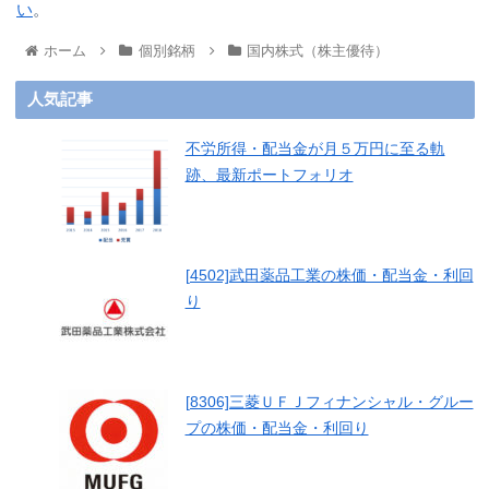
い
。
ホーム
個別銘柄
国内株式（株主優待）
人気記事
不労所得・配当金が月５万円に至る軌
跡、最新ポートフォリオ
[4502]武田薬品工業の株価・配当金・利回
り
[8306]三菱ＵＦＪフィナンシャル・グルー
プの株価・配当金・利回り