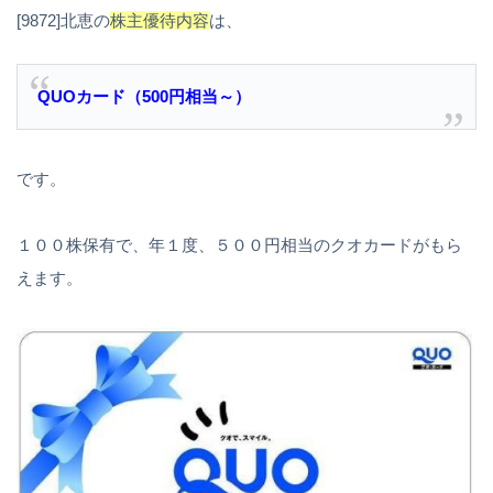
[9872]北恵の
株主優待内容
は、
QUOカード（500円相当～）
です。
１００株保有で、年１度、５００円相当のクオカードがもら
えます。