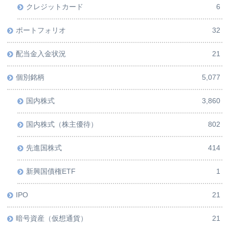
クレジットカード
6
ポートフォリオ
32
配当金入金状況
21
個別銘柄
5,077
国内株式
3,860
国内株式（株主優待）
802
先進国株式
414
新興国債権ETF
1
IPO
21
暗号資産（仮想通貨）
21