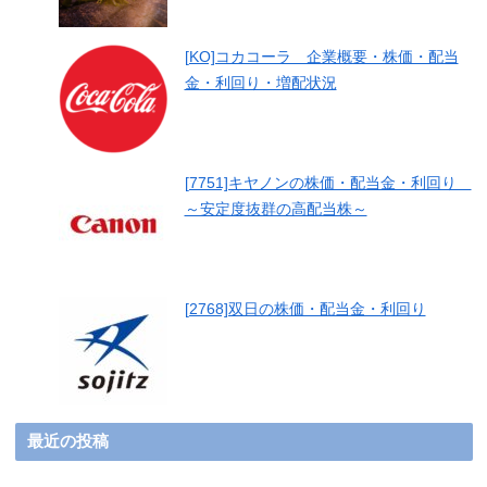
[KO]コカコーラ 企業概要・株価・配当
金・利回り・増配状況
[7751]キヤノンの株価・配当金・利回り
～安定度抜群の高配当株～
[2768]双日の株価・配当金・利回り
最近の投稿