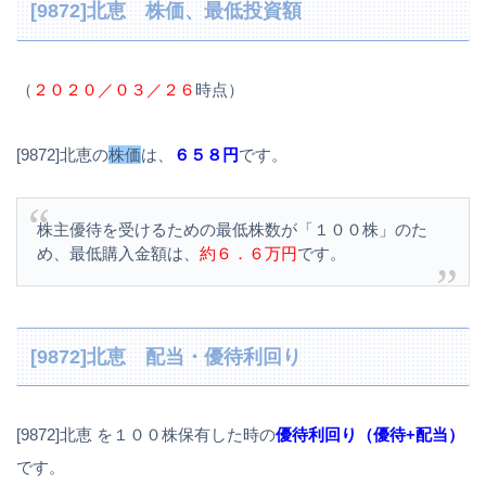
[9872]北恵 株価、最低投資額
（
２０２０／０３／２６
時点）
[9872]北恵の
株価
は、
６５８円
です。
株主優待を受けるための最低株数が「１００株」のた
め、最低購入金額は、
約６．６万円
です。
[9872]北恵 配当・優待利回り
[9872]北恵 を１００株保有した時の
優待利回り（優待+配当）
です。