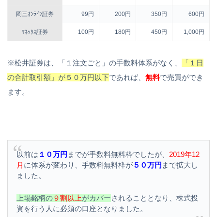
岡三ｵﾝﾗｲﾝ証券
99円
200円
350円
600円
ﾏﾈｯｸｽ証券
100円
180円
450円
1,000円
※松井証券は、「１注文ごと」の手数料体系がなく、
「１日
の合計取引額」が５０万円以下
であれば、
無料
で売買ができ
ます。
以前は
１０万円
までが手数料無料枠でしたが、
2019年12
月
に体系が変わり、手数料無料枠が
５０万円
まで拡大し
ました。
上場銘柄の
９割以上
がカバー
されることとなり、株式投
資を行う人に必須の口座となりました。