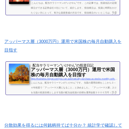
こんにちは。配当サラリーマンの“いけやん”です。 この記事では、投資信託の定期
積立ができる証券会社４社について、紹介します。 投信積立は、投資に時間をかけ
たくない方にとって、有力な資産形成の方法です。 投信積立のいいところは、一度
設定したら、基本的にほったらかしでOKな点です。（個別株に比べて銘柄選定・管
理の手間が省けます。） いけやんは、個別銘柄の配当金狙いのやり方が好みですの
で、現在は、投信積立の投資をメインではしておりません。が、過去には投信の積
立を月５万円ほど、２年...
続きを読む
アッパーマス層（3000万円）運用で米国株の毎月自動購入を
目指す
配当サラリーマン“いけやん”の投資日記 ​
アッパーマス層（3000万円）運用で米国
株の毎月自動購入を目指す
https://kouhaitou-ikeyan.com/you-can-automatically-purchase-us-stocks-monthly-with-upper-mass-management
こんにちは。配当サラリーマンの“いけやん”です。 当面の運用目標をここから３～
４年程度で「アッパーマス層になること」と決めました。 「アッパーマス層」入り
を当面の投資目標とします当面の配当金投資の目標を運用金額３０００万円（アッ
パーマス層）になることと決めました。 アッパーマス層とは「アッパーマス層」と
は、金融資産を３０００万円以上５０００万円未満のゾーンをいいます。野村総研
の調査では、保有する金融資産額に応じて、階層が次の図によって分類されていま
す。 超富裕層：5億円以上 富裕層：1...
続きを読む
分散効果を得るには何銘柄持てば十分か？ 統計学で確認して