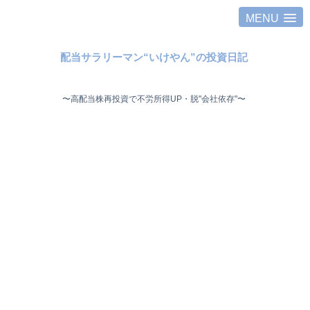
MENU
配当サラリーマン“いけやん”の投資日記 ​
〜高配当株再投資で不労所得UP・脱"会社依存"〜 ​