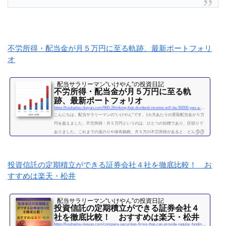
不労所得・配当金が月５万円に至る軌跡、最新ポートフォリ
オ
配当サラリーマン“いけやん”の投資日記 ​
不労所得・配当金が月５万円に至る軌
跡、最新ポートフォリオ
https://kouhaitou-ikeyan.com/960-2thinking-that-dividend-income-will-be-50000-yen-a-month
こんにちは。配当サラリーマンの“いけやん”です。1カ月あたりの受取配当金が５万
円を超えました。不労所得・月５万円というのは、ひとつの目標であり、区切りで
ありました。これまでの道のりや保有銘柄、月５万の不労所得があると、どんな心
境になるかについて、書きたいと思います◎こちらもどうぞ大企業で10年間サラリ
ーマンを続けて感じたこと・辞めるための行動【体験談】サラリーマンが資産運用
を10年間続けて分かった4つのこと不労所得という名の受取配当金、月５万円に到達
投資信託の定期積立ができる証券会社４社を徹底比較！ お
2019年になり、不労所得という名の受取配当金が月額５万...
すすめは楽天・松井
続きを読む
配当サラリーマン“いけやん”の投資日記 ​
投資信託の定期積立ができる証券会社４
社を徹底比較！ おすすめは楽天・松井
https://kouhaitou-ikeyan.com/compare-securities-firms-that-can-provide-regular-funding-for-mutual-funds