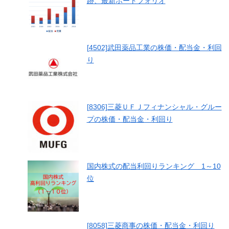
跡、最新ポートフォリオ
[4502]武田薬品工業の株価・配当金・利回
り
[8306]三菱ＵＦＪフィナンシャル・グルー
プの株価・配当金・利回り
国内株式の配当利回りランキング 1～10
位
[8058]三菱商事の株価・配当金・利回り