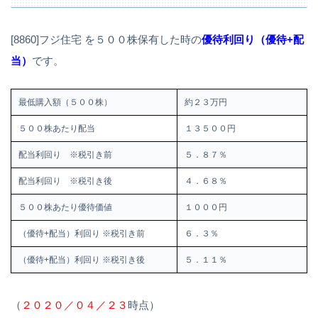
[8860]フジ住宅 を５００株保有した時の
優待利回り（優待+配
当）
です。
最低購入額（５００株）
約２３万円
５００株あたり配当
１３５００円
配当利回り ※税引き前
５．８７％
配当利回り ※税引き後
４．６８％
５００株あたり優待価値
１０００円
（優待+配当）利回り ※税引き前
６．３％
（優待+配当）利回り ※税引き後
５．１１％
（
２０２０／０４／２３
時点）