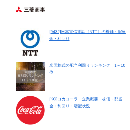
[9432]日本電信電話（NTT）の株価・配当
金・利回り
米国株式の配当利回りランキング 1～10
位
[KO]コカコーラ 企業概要・株価・配当
金・利回り・増配状況