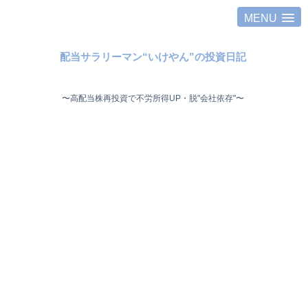
MENU
配当サラリーマン“いけやん”の投資日記 ​
〜高配当株再投資で不労所得UP・脱"会社依存"〜 ​