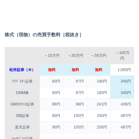
株式（現物）の売買手数料［税抜き］
～100万
～10万円
～20万円
～50万円
円
松井証券（※）
無料
無料
無料
1,000円
ﾗｲﾌﾞｽﾀｰ証券
80円
97円
180円
340円
DMM株
80円
97円
180円
340円
GMOｸﾘｯｸ証券
88円
98円
241円
436円
SBI証券
90円
105円
250円
487円
楽天証券
90円
105円
250円
487円
auｶﾌﾞｺﾑ証券