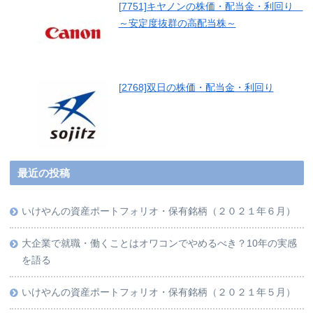
[7751]キヤノンの株価・配当金・利回り
～安定度抜群の高配当株～
[2768]双日の株価・配当金・利回り
最近の投稿
いけやんの資産ポートフォリオ・保有銘柄（２０２１年６月）
大企業で就職・働くことはオワコンでやめるべき？10年の実感
を語る
いけやんの資産ポートフォリオ・保有銘柄（２０２１年５月）