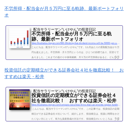
不労所得・配当金が月５万円に至る軌跡、最新ポートフォリ
オ
配当サラリーマン“いけやん”の投資日記 ​
不労所得・配当金が月５万円に至る軌
跡、最新ポートフォリオ
https://kouhaitou-ikeyan.com/960-2thinking-that-dividend-income-will-be-50000-yen-a-month
こんにちは。配当サラリーマンの“いけやん”です。1カ月あたりの受取配当金が５万
円を超えました。不労所得・月５万円というのは、ひとつの目標であり、区切りで
ありました。これまでの道のりや保有銘柄、月５万の不労所得があると、どんな心
境になるかについて、書きたいと思います◎こちらもどうぞ大企業で10年間サラリ
ーマンを続けて感じたこと・辞めるための行動【体験談】サラリーマンが資産運用
投資信託の定期積立ができる証券会社４社を徹底比較！ お
を10年間続けて分かった4つのこと不労所得という名の受取配当金、月５万円に到達
すすめは楽天・松井
2019年になり、不労所得という名の受取配当金が月額５万...
続きを読む
配当サラリーマン“いけやん”の投資日記 ​
投資信託の定期積立ができる証券会社４
社を徹底比較！ おすすめは楽天・松井
https://kouhaitou-ikeyan.com/compare-securities-firms-that-can-provide-regular-funding-for-mutual-funds
こんにちは。配当サラリーマンの“いけやん”です。 この記事では、投資信託の定期
積立ができる証券会社４社について、紹介します。 投信積立は、投資に時間をかけ
たくない方にとって、有力な資産形成の方法です。 投信積立のいいところは、一度
設定したら、基本的にほったらかしでOKな点です。（個別株に比べて銘柄選定・管
理の手間が省けます。） いけやんは、個別銘柄の配当金狙いのやり方が好みですの