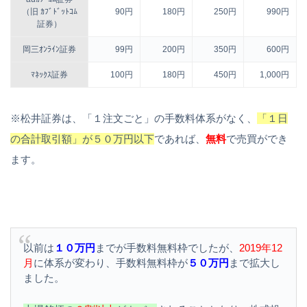
（旧 ｶﾌﾞﾄﾞｯﾄｺﾑ
90円
180円
250円
990円
証券）
岡三ｵﾝﾗｲﾝ証券
99円
200円
350円
600円
ﾏﾈｯｸｽ証券
100円
180円
450円
1,000円
※松井証券は、「１注文ごと」の手数料体系がなく、
「１日
の合計取引額」が５０万円以下
であれば、
無料
で売買ができ
ます。
以前は
１０万円
までが手数料無料枠でしたが、
2019年12
月
に体系が変わり、手数料無料枠が
５０万円
まで拡大し
ました。