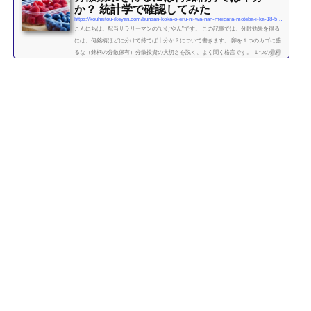
か？ 統計学で確認してみた
https://kouhaitou-ikeyan.com/bunsan-koka-o-eru-ni-wa-nan-meigara-moteba-i-ka-18-5000-how-many-stocks-should-i-have-for-the-diversification-effect
こんにちは。配当サラリーマンの“いけやん”です。 この記事では、分散効果を得る
には、何銘柄ほどに分けて持てば十分か？について書きます。 卵を１つのカゴに盛
るな（銘柄の分散保有）分散投資の大切さを説く、よく聞く格言です。 １つの銘柄
に集中するよりも、複数の銘柄に分散させて保有したほうが、”何となく安全” なの
は直感的には正しい気がします。 たくさんの銘柄を持つことで、どれか１つの銘柄
が下がっても、他の銘柄の上昇によって損失がカバーされるため、ポートフォリオ
全体の安全性が高まります。 では、いったい...
続きを読む