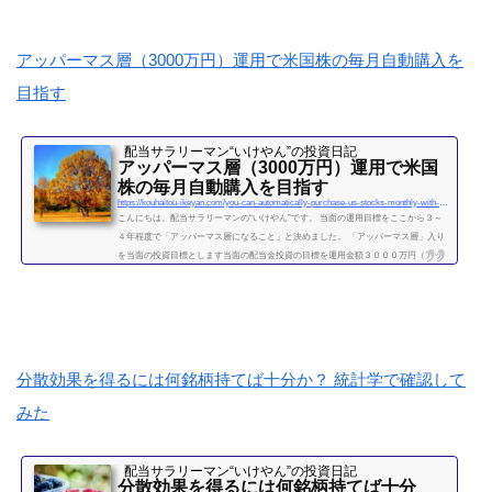
で、現在は、投信積立の投資をメインではしておりません。が、過去には投信の積
立を月５万円ほど、２年...
続きを読む
アッパーマス層（3000万円）運用で米国株の毎月自動購入を
目指す
配当サラリーマン“いけやん”の投資日記 ​
アッパーマス層（3000万円）運用で米国
株の毎月自動購入を目指す
https://kouhaitou-ikeyan.com/you-can-automatically-purchase-us-stocks-monthly-with-upper-mass-management
こんにちは。配当サラリーマンの“いけやん”です。 当面の運用目標をここから３～
４年程度で「アッパーマス層になること」と決めました。 「アッパーマス層」入り
を当面の投資目標とします当面の配当金投資の目標を運用金額３０００万円（アッ
パーマス層）になることと決めました。 アッパーマス層とは「アッパーマス層」と
は、金融資産を３０００万円以上５０００万円未満のゾーンをいいます。野村総研
の調査では、保有する金融資産額に応じて、階層が次の図によって分類されていま
す。 超富裕層：5億円以上 富裕層：1...
続きを読む
分散効果を得るには何銘柄持てば十分か？ 統計学で確認して
みた
配当サラリーマン“いけやん”の投資日記 ​
分散効果を得るには何銘柄持てば十分