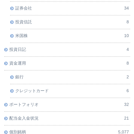
証券会社
34
投資信託
8
米国株
10
投資日記
4
資金運用
8
銀行
2
クレジットカード
6
ポートフォリオ
32
配当金入金状況
21
個別銘柄
5,077