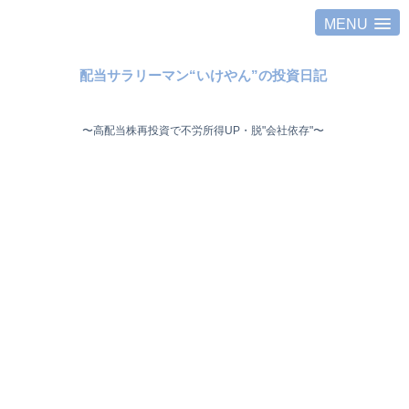
MENU
配当サラリーマン“いけやん”の投資日記 ​
〜高配当株再投資で不労所得UP・脱"会社依存"〜 ​