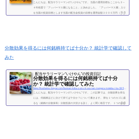
こんにちは。配当サラリーマンの“いけやん”です。 当面の運用目標をここから３～
４年程度で「アッパーマス層になること」と決めました。 「アッパーマス層」入り
を当面の投資目標とします当面の配当金投資の目標を運用金額３０００万円（アッ
パーマス層）になることと決めました。 アッパーマス層とは「アッパーマス層」と
は、金融資産を３０００万円以上５０００万円未満のゾーンをいいます。野村総研
の調査では、保有する金融資産額に応じて、階層が次の図によって分類されていま
す。 超富裕層：5億円以上 富裕層：1...
続きを読む
分散効果を得るには何銘柄持てば十分か？ 統計学で確認して
みた
配当サラリーマン“いけやん”の投資日記 ​
分散効果を得るには何銘柄持てば十分
か？ 統計学で確認してみた
https://kouhaitou-ikeyan.com/bunsan-koka-o-eru-ni-wa-nan-meigara-moteba-i-ka-18-5000-how-many-stocks-should-i-have-for-the-diversification-effect
こんにちは。配当サラリーマンの“いけやん”です。 この記事では、分散効果を得る
には、何銘柄ほどに分けて持てば十分か？について書きます。 卵を１つのカゴに盛
るな（銘柄の分散保有）分散投資の大切さを説く、よく聞く格言です。 １つの銘柄
に集中するよりも、複数の銘柄に分散させて保有したほうが、”何となく安全” なの
は直感的には正しい気がします。 たくさんの銘柄を持つことで、どれか１つの銘柄
が下がっても、他の銘柄の上昇によって損失がカバーされるため、ポートフォリオ
全体の安全性が高まります。 では、いったい...
続きを読む