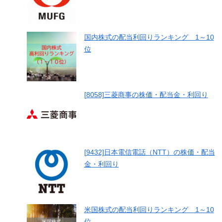
国内株式の配当利回りランキング 1～10
位
[8058]三菱商事の株価・配当金・利回り
[9432]日本電信電話（NTT）の株価・配当
金・利回り
米国株式の配当利回りランキング 1～10
位