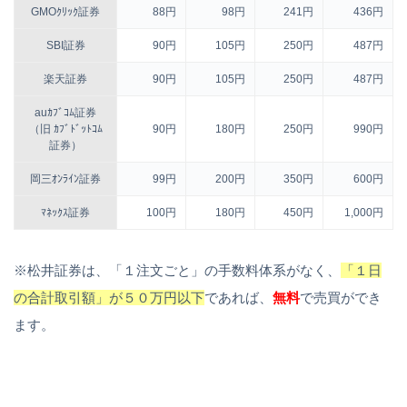
GMOｸﾘｯｸ証券
88円
98円
241円
436円
SBI証券
90円
105円
250円
487円
楽天証券
90円
105円
250円
487円
auｶﾌﾞｺﾑ証券
（旧 ｶﾌﾞﾄﾞｯﾄｺﾑ
90円
180円
250円
990円
証券）
岡三ｵﾝﾗｲﾝ証券
99円
200円
350円
600円
ﾏﾈｯｸｽ証券
100円
180円
450円
1,000円
※松井証券は、「１注文ごと」の手数料体系がなく、
「１日
の合計取引額」が５０万円以下
であれば、
無料
で売買ができ
ます。