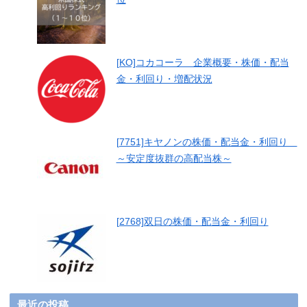
[KO]コカコーラ 企業概要・株価・配当
金・利回り・増配状況
[7751]キヤノンの株価・配当金・利回り
～安定度抜群の高配当株～
[2768]双日の株価・配当金・利回り
最近の投稿