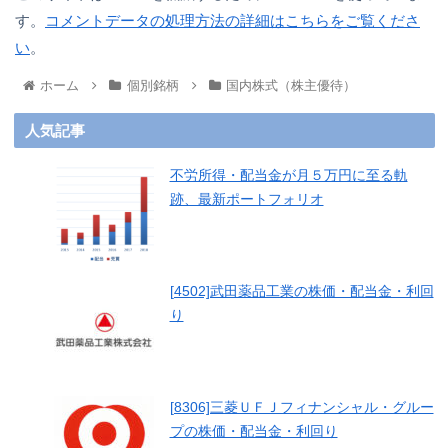
す。
コメントデータの処理方法の詳細はこちらをご覧くださ
い
。
ホーム
個別銘柄
国内株式（株主優待）
人気記事
不労所得・配当金が月５万円に至る軌
跡、最新ポートフォリオ
[4502]武田薬品工業の株価・配当金・利回
り
[8306]三菱ＵＦＪフィナンシャル・グルー
プの株価・配当金・利回り