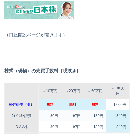
（口座開設ページが開きます）
株式（現物）の売買手数料［税抜き］
～100万
～10万円
～20万円
～50万円
円
松井証券（※）
無料
無料
無料
1,000円
ﾗｲﾌﾞｽﾀｰ証券
80円
97円
180円
340円
DMM株
80円
97円
180円
340円