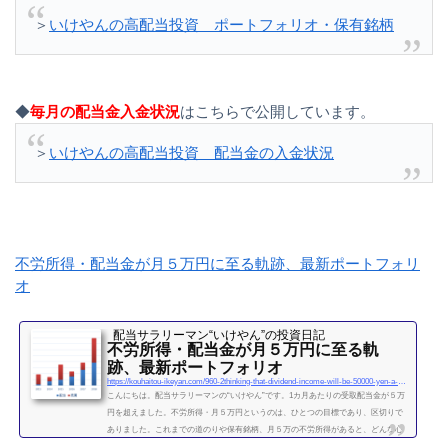
＞
いけやんの高配当投資 ポートフォリオ・保有銘柄
◆
毎月の配当金入金状況
はこちらで公開しています。
＞
いけやんの高配当投資 配当金の入金状況
不労所得・配当金が月５万円に至る軌跡、最新ポートフォリ
オ
配当サラリーマン“いけやん”の投資日記 ​
不労所得・配当金が月５万円に至る軌
跡、最新ポートフォリオ
https://kouhaitou-ikeyan.com/960-2thinking-that-dividend-income-will-be-50000-yen-a-month
こんにちは。配当サラリーマンの“いけやん”です。1カ月あたりの受取配当金が５万
円を超えました。不労所得・月５万円というのは、ひとつの目標であり、区切りで
ありました。これまでの道のりや保有銘柄、月５万の不労所得があると、どんな心
境になるかについて、書きたいと思います◎こちらもどうぞ大企業で10年間サラリ