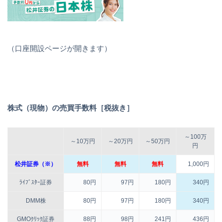
（口座開設ページが開きます）
株式（現物）の売買手数料［税抜き］
～100万
～10万円
～20万円
～50万円
円
松井証券（※）
無料
無料
無料
1,000円
ﾗｲﾌﾞｽﾀｰ証券
80円
97円
180円
340円
DMM株
80円
97円
180円
340円
GMOｸﾘｯｸ証券
88円
98円
241円
436円