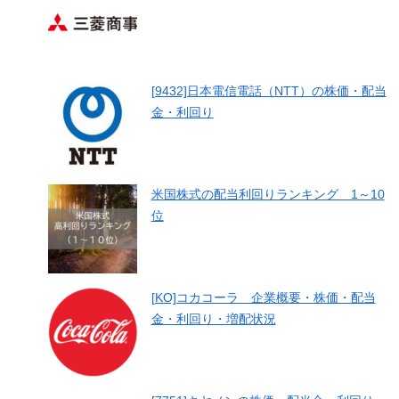
[9432]日本電信電話（NTT）の株価・配当
金・利回り
米国株式の配当利回りランキング 1～10
位
[KO]コカコーラ 企業概要・株価・配当
金・利回り・増配状況