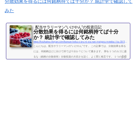
分散効果を得るには何銘柄持てば十分か？ 統計学で確認して
みた
配当サラリーマン“いけやん”の投資日記 ​
分散効果を得るには何銘柄持てば十分
か？ 統計学で確認してみた
https://kouhaitou-ikeyan.com/bunsan-koka-o-eru-ni-wa-nan-meigara-moteba-i-ka-18-5000-how-many-stocks-should-i-have-for-the-diversification-effect
こんにちは。配当サラリーマンの“いけやん”です。 この記事では、分散効果を得る
には、何銘柄ほどに分けて持てば十分か？について書きます。 卵を１つのカゴに盛
るな（銘柄の分散保有）分散投資の大切さを説く、よく聞く格言です。 １つの銘柄
に集中するよりも、複数の銘柄に分散させて保有したほうが、”何となく安全” なの
は直感的には正しい気がします。 たくさんの銘柄を持つことで、どれか１つの銘柄
が下がっても、他の銘柄の上昇によって損失がカバーされるため、ポートフォリオ
全体の安全性が高まります。 では、いったい...
続きを読む