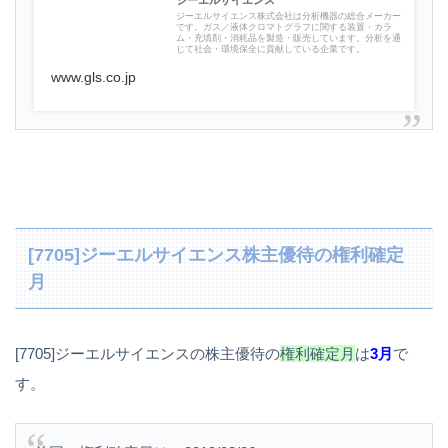
ジーエルサイエンス株式会社は分析機器の総合メーカー
です。ガス／液体クロマトグラフに関する装置・カラ
ム・充填剤・消耗品を製造・販売しています。分析を通
じて社会・環境保全に貢献している企業です。
www.gls.co.jp
[7705]ジーエルサイエンス株主優待の権利確定
月
[7705]ジーエルサイエンスの株主優待の
権利確定月
は
3月
で
す。