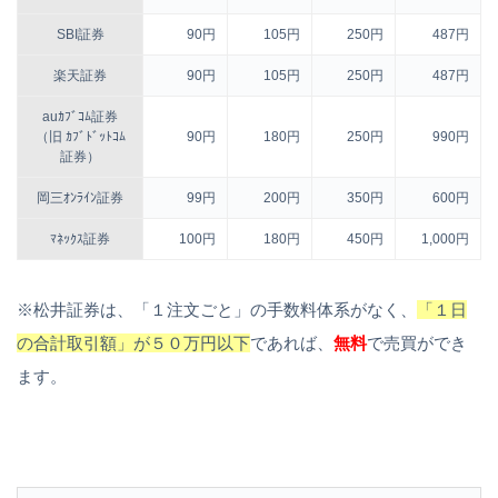
SBI証券
90円
105円
250円
487円
楽天証券
90円
105円
250円
487円
auｶﾌﾞｺﾑ証券
（旧 ｶﾌﾞﾄﾞｯﾄｺﾑ
90円
180円
250円
990円
証券）
岡三ｵﾝﾗｲﾝ証券
99円
200円
350円
600円
ﾏﾈｯｸｽ証券
100円
180円
450円
1,000円
※松井証券は、「１注文ごと」の手数料体系がなく、
「１日
の合計取引額」が５０万円以下
であれば、
無料
で売買ができ
ます。