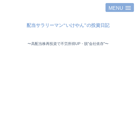
MENU
配当サラリーマン“いけやん”の投資日記 ​
〜高配当株再投資で不労所得UP・脱"会社依存"〜 ​