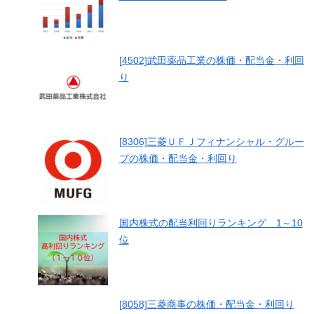
[4502]武田薬品工業の株価・配当金・利回
り
[8306]三菱ＵＦＪフィナンシャル・グルー
プの株価・配当金・利回り
国内株式の配当利回りランキング 1～10
位
[8058]三菱商事の株価・配当金・利回り