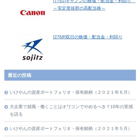
[7751]キヤノンの株価・配当金・利回り
～安定度抜群の高配当株～
[2768]双日の株価・配当金・利回り
最近の投稿
いけやんの資産ポートフォリオ・保有銘柄（２０２１年６月）
大企業で就職・働くことはオワコンでやめるべき？10年の実感
を語る
いけやんの資産ポートフォリオ・保有銘柄（２０２１年５月）