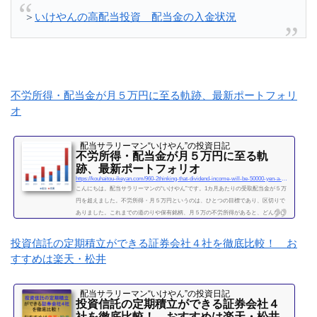
＞
いけやんの高配当投資 配当金の入金状況
不労所得・配当金が月５万円に至る軌跡、最新ポートフォリ
オ
配当サラリーマン“いけやん”の投資日記 ​
不労所得・配当金が月５万円に至る軌
跡、最新ポートフォリオ
https://kouhaitou-ikeyan.com/960-2thinking-that-dividend-income-will-be-50000-yen-a-month
こんにちは。配当サラリーマンの“いけやん”です。1カ月あたりの受取配当金が５万
円を超えました。不労所得・月５万円というのは、ひとつの目標であり、区切りで
ありました。これまでの道のりや保有銘柄、月５万の不労所得があると、どんな心
境になるかについて、書きたいと思います◎こちらもどうぞ大企業で10年間サラリ
ーマンを続けて感じたこと・辞めるための行動【体験談】サラリーマンが資産運用
投資信託の定期積立ができる証券会社４社を徹底比較！ お
を10年間続けて分かった4つのこと不労所得という名の受取配当金、月５万円に到達
すすめは楽天・松井
2019年になり、不労所得という名の受取配当金が月額５万...
続きを読む
配当サラリーマン“いけやん”の投資日記 ​
投資信託の定期積立ができる証券会社４
社を徹底比較！ おすすめは楽天・松井