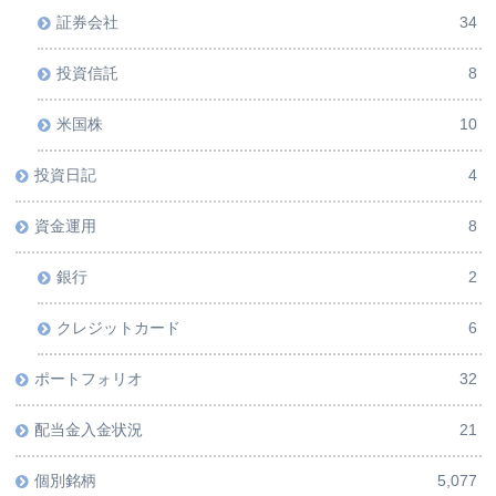
証券会社
34
投資信託
8
米国株
10
投資日記
4
資金運用
8
銀行
2
クレジットカード
6
ポートフォリオ
32
配当金入金状況
21
個別銘柄
5,077