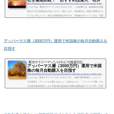
https://kouhaitou-ikeyan.com/compare-securities-firms-that-can-provide-regular-funding-for-mutual-funds
こんにちは。配当サラリーマンの“いけやん”です。 この記事では、投資信託の定期
積立ができる証券会社４社について、紹介します。 投信積立は、投資に時間をかけ
たくない方にとって、有力な資産形成の方法です。 投信積立のいいところは、一度
設定したら、基本的にほったらかしでOKな点です。（個別株に比べて銘柄選定・管
理の手間が省けます。） いけやんは、個別銘柄の配当金狙いのやり方が好みですの
で、現在は、投信積立の投資をメインではしておりません。が、過去には投信の積
立を月５万円ほど、２年...
続きを読む
アッパーマス層（3000万円）運用で米国株の毎月自動購入を
目指す
配当サラリーマン“いけやん”の投資日記 ​
アッパーマス層（3000万円）運用で米国
株の毎月自動購入を目指す
https://kouhaitou-ikeyan.com/you-can-automatically-purchase-us-stocks-monthly-with-upper-mass-management
こんにちは。配当サラリーマンの“いけやん”です。 当面の運用目標をここから３～
４年程度で「アッパーマス層になること」と決めました。 「アッパーマス層」入り
を当面の投資目標とします当面の配当金投資の目標を運用金額３０００万円（アッ
パーマス層）になることと決めました。 アッパーマス層とは「アッパーマス層」と
は、金融資産を３０００万円以上５０００万円未満のゾーンをいいます。野村総研
の調査では、保有する金融資産額に応じて、階層が次の図によって分類されていま
す。 超富裕層：5億円以上 富裕層：1...
続きを読む