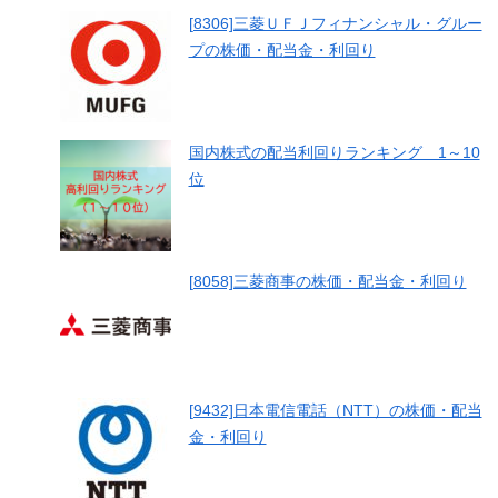
[8306]三菱ＵＦＪフィナンシャル・グルー
プの株価・配当金・利回り
国内株式の配当利回りランキング 1～10
位
[8058]三菱商事の株価・配当金・利回り
[9432]日本電信電話（NTT）の株価・配当
金・利回り