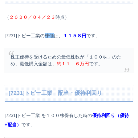
（
２０２０／０４／２３
時点）
[7231]トピー工業の
株価
は、
１１５８円
です。
株主優待を受けるための最低株数が「１００株」のた
め、最低購入金額は、
約１１．６万円
です。
[7231]トピー工業 配当・優待利回り
[7231]トピー工業 を１００株保有した時の
優待利回り（優待
+配当）
です。