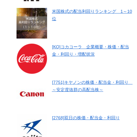
米国株式の配当利回りランキング 1～10
位
[KO]コカコーラ 企業概要・株価・配当
金・利回り・増配状況
[7751]キヤノンの株価・配当金・利回り
～安定度抜群の高配当株～
[2768]双日の株価・配当金・利回り