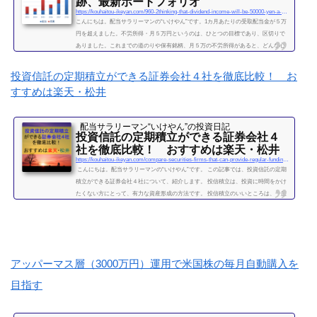
跡、最新ポートフォリオ
https://kouhaitou-ikeyan.com/960-2thinking-that-dividend-income-will-be-50000-yen-a-month
こんにちは。配当サラリーマンの“いけやん”です。1カ月あたりの受取配当金が５万
円を超えました。不労所得・月５万円というのは、ひとつの目標であり、区切りで
ありました。これまでの道のりや保有銘柄、月５万の不労所得があると、どんな心
境になるかについて、書きたいと思います◎こちらもどうぞ大企業で10年間サラリ
ーマンを続けて感じたこと・辞めるための行動【体験談】サラリーマンが資産運用
投資信託の定期積立ができる証券会社４社を徹底比較！ お
を10年間続けて分かった4つのこと不労所得という名の受取配当金、月５万円に到達
すすめは楽天・松井
2019年になり、不労所得という名の受取配当金が月額５万...
続きを読む
配当サラリーマン“いけやん”の投資日記 ​
投資信託の定期積立ができる証券会社４
社を徹底比較！ おすすめは楽天・松井
https://kouhaitou-ikeyan.com/compare-securities-firms-that-can-provide-regular-funding-for-mutual-funds
こんにちは。配当サラリーマンの“いけやん”です。 この記事では、投資信託の定期
積立ができる証券会社４社について、紹介します。 投信積立は、投資に時間をかけ
たくない方にとって、有力な資産形成の方法です。 投信積立のいいところは、一度
設定したら、基本的にほったらかしでOKな点です。（個別株に比べて銘柄選定・管
理の手間が省けます。） いけやんは、個別銘柄の配当金狙いのやり方が好みですの
で、現在は、投信積立の投資をメインではしておりません。が、過去には投信の積
立を月５万円ほど、２年...
続きを読む
アッパーマス層（3000万円）運用で米国株の毎月自動購入を
目指す