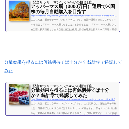
配当サラリーマン“いけやん”の投資日記 ​
アッパーマス層（3000万円）運用で米国
株の毎月自動購入を目指す
https://kouhaitou-ikeyan.com/you-can-automatically-purchase-us-stocks-monthly-with-upper-mass-management
こんにちは。配当サラリーマンの“いけやん”です。 当面の運用目標をここから３～
４年程度で「アッパーマス層になること」と決めました。 「アッパーマス層」入り
を当面の投資目標とします当面の配当金投資の目標を運用金額３０００万円（アッ
パーマス層）になることと決めました。 アッパーマス層とは「アッパーマス層」と
は、金融資産を３０００万円以上５０００万円未満のゾーンをいいます。野村総研
の調査では、保有する金融資産額に応じて、階層が次の図によって分類されていま
す。 超富裕層：5億円以上 富裕層：1...
続きを読む
分散効果を得るには何銘柄持てば十分か？ 統計学で確認して
みた
配当サラリーマン“いけやん”の投資日記 ​
分散効果を得るには何銘柄持てば十分
か？ 統計学で確認してみた
https://kouhaitou-ikeyan.com/bunsan-koka-o-eru-ni-wa-nan-meigara-moteba-i-ka-18-5000-how-many-stocks-should-i-have-for-the-diversification-effect
こんにちは。配当サラリーマンの“いけやん”です。 この記事では、分散効果を得る
には、何銘柄ほどに分けて持てば十分か？について書きます。 卵を１つのカゴに盛
るな（銘柄の分散保有）分散投資の大切さを説く、よく聞く格言です。 １つの銘柄
に集中するよりも、複数の銘柄に分散させて保有したほうが、”何となく安全” なの
は直感的には正しい気がします。 たくさんの銘柄を持つことで、どれか１つの銘柄
が下がっても、他の銘柄の上昇によって損失がカバーされるため、ポートフォリオ