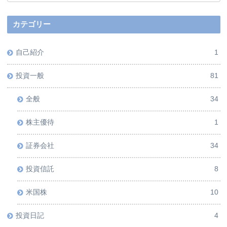
カテゴリー
自己紹介
1
投資一般
81
全般
34
株主優待
1
証券会社
34
投資信託
8
米国株
10
投資日記
4