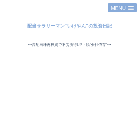
MENU
配当サラリーマン“いけやん”の投資日記 ​
〜高配当株再投資で不労所得UP・脱"会社依存"〜 ​