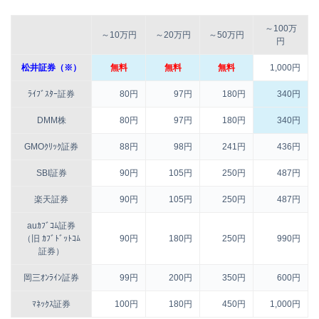
～100万
～10万円
～20万円
～50万円
円
松井証券（※）
無料
無料
無料
1,000円
ﾗｲﾌﾞｽﾀｰ証券
80円
97円
180円
340円
DMM株
80円
97円
180円
340円
GMOｸﾘｯｸ証券
88円
98円
241円
436円
SBI証券
90円
105円
250円
487円
楽天証券
90円
105円
250円
487円
auｶﾌﾞｺﾑ証券
（旧 ｶﾌﾞﾄﾞｯﾄｺﾑ
90円
180円
250円
990円
証券）
岡三ｵﾝﾗｲﾝ証券
99円
200円
350円
600円
ﾏﾈｯｸｽ証券
100円
180円
450円
1,000円