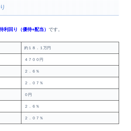
回り
待利回り（優待+配当）
です。
約１８．１万円
４７００円
２．６％
２．０７％
０円
２．６％
２．０７％