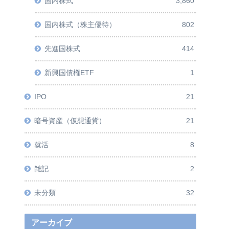
国内株式
3,860
国内株式（株主優待）
802
先進国株式
414
新興国債権ETF
1
IPO
21
暗号資産（仮想通貨）
21
就活
8
雑記
2
未分類
32
アーカイブ