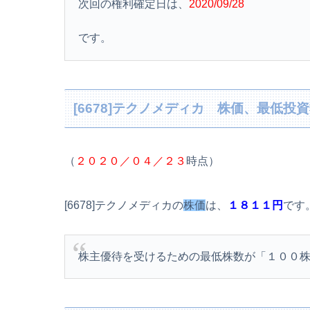
次回の権利確定日は、
2020/09/28
です。
[6678]テクノメディカ 株価、最低投
（
２０２０／０４／２３
時点）
[6678]テクノメディカの
株価
は、
１８１１円
です
株主優待を受けるための最低株数が「１００