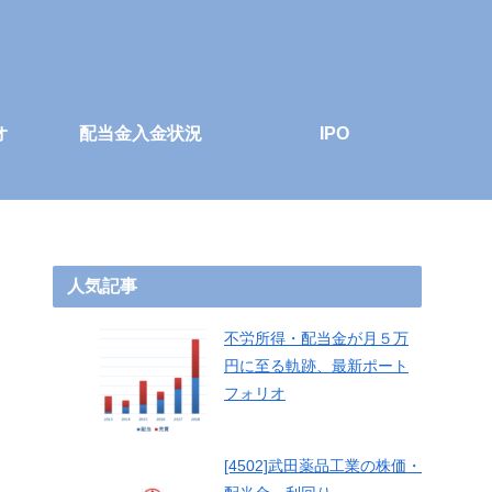
オ
配当金入金状況
IPO
人気記事
不労所得・配当金が月５万
円に至る軌跡、最新ポート
フォリオ
[4502]武田薬品工業の株価・