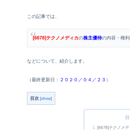
この記事では、
[6678]テクノメディカ
の
株主優待
の内容・権利
などについて、紹介します。
（最終更新日：
２０２０／０４／２３
）
目次
[
show
]
目
[6678]テクノ