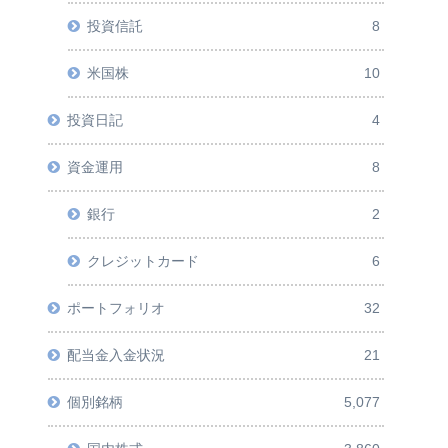
投資信託
8
米国株
10
投資日記
4
資金運用
8
銀行
2
クレジットカード
6
ポートフォリオ
32
配当金入金状況
21
個別銘柄
5,077