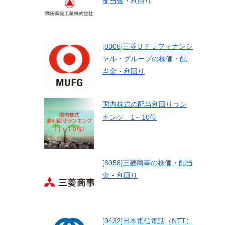
配当金・利回り
[8306]三菱ＵＦＪフィナンシ
ャル・グループの株価・配
当金・利回り
国内株式の配当利回りラン
キング 1～10位
[8058]三菱商事の株価・配当
金・利回り
[9432]日本電信電話（NTT）