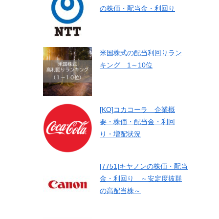
の株価・配当金・利回り
米国株式の配当利回りラン
キング 1～10位
[KO]コカコーラ 企業概
要・株価・配当金・利回
り・増配状況
[7751]キヤノンの株価・配当
金・利回り ～安定度抜群
の高配当株～