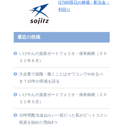
[2768]双日の株価・配当金・
利回り
最近の投稿
いけやんの資産ポートフォリオ・保有銘柄（２０
２１年６月）
大企業で就職・働くことはオワコンでやめるべ
き？10年の実感を語る
いけやんの資産ポートフォリオ・保有銘柄（２０
２１年５月）
10年間配当金ねらい一筋だった私がビットコイン
投資を始めた理由4つ