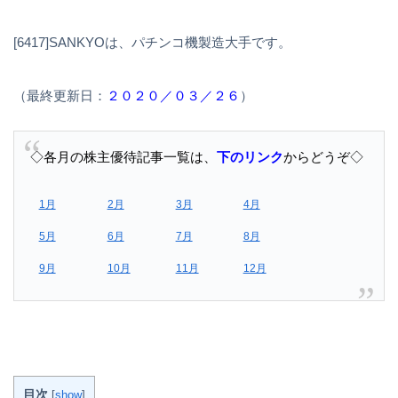
[6417]SANKYOは、パチンコ機製造大手です。
（最終更新日：
２０２０／０３／２６
）
◇各月の株主優待記事一覧は、
下のリンク
からどうぞ◇
1月
2月
3月
4月
5月
6月
7月
8月
9月
10月
11月
12月
目次
[
show
]