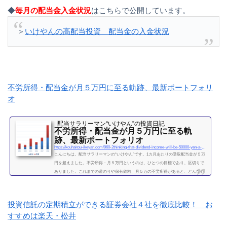
◆
毎月の配当金入金状況
はこちらで公開しています。
＞
いけやんの高配当投資 配当金の入金状況
不労所得・配当金が月５万円に至る軌跡、最新ポートフォリ
オ
配当サラリーマン“いけやん”の投資日記 ​
不労所得・配当金が月５万円に至る軌
跡、最新ポートフォリオ
https://kouhaitou-ikeyan.com/960-2thinking-that-dividend-income-will-be-50000-yen-a-month
こんにちは。配当サラリーマンの“いけやん”です。1カ月あたりの受取配当金が５万
円を超えました。不労所得・月５万円というのは、ひとつの目標であり、区切りで
ありました。これまでの道のりや保有銘柄、月５万の不労所得があると、どんな心
境になるかについて、書きたいと思います◎こちらもどうぞ大企業で10年間サラリ
ーマンを続けて感じたこと・辞めるための行動【体験談】サラリーマンが資産運用
を10年間続けて分かった4つのこと不労所得という名の受取配当金、月５万円に到達
投資信託の定期積立ができる証券会社４社を徹底比較！ お
2019年になり、不労所得という名の受取配当金が月額５万...
すすめは楽天・松井
続きを読む