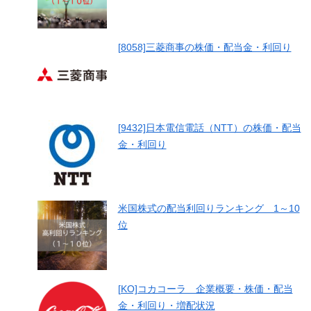
[8058]三菱商事の株価・配当金・利回り
[9432]日本電信電話（NTT）の株価・配当
金・利回り
米国株式の配当利回りランキング 1～10
位
[KO]コカコーラ 企業概要・株価・配当
金・利回り・増配状況