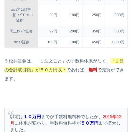
auｶﾌﾞｺﾑ証券
（旧 ｶﾌﾞﾄﾞｯﾄｺﾑ
90円
180円
250円
990円
証券）
岡三ｵﾝﾗｲﾝ証券
99円
200円
350円
600円
ﾏﾈｯｸｽ証券
100円
180円
450円
1,000円
※松井証券は、「１注文ごと」の手数料体系がなく、
「１日
の合計取引額」が５０万円以下
であれば、
無料
で売買ができ
ます。
以前は
１０万円
までが手数料無料枠でしたが、
2019年12
月
に体系が変わり、手数料無料枠が
５０万円
まで拡大し
ました。