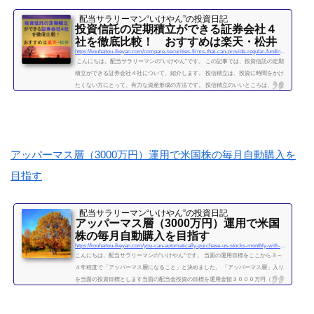
配当サラリーマン“いけやん”の投資日記 ​
投資信託の定期積立ができる証券会社４
社を徹底比較！ おすすめは楽天・松井
https://kouhaitou-ikeyan.com/compare-securities-firms-that-can-provide-regular-funding-for-mutual-funds
こんにちは。配当サラリーマンの“いけやん”です。 この記事では、投資信託の定期
積立ができる証券会社４社について、紹介します。 投信積立は、投資に時間をかけ
たくない方にとって、有力な資産形成の方法です。 投信積立のいいところは、一度
設定したら、基本的にほったらかしでOKな点です。（個別株に比べて銘柄選定・管
理の手間が省けます。） いけやんは、個別銘柄の配当金狙いのやり方が好みですの
で、現在は、投信積立の投資をメインではしておりません。が、過去には投信の積
立を月５万円ほど、２年...
続きを読む
アッパーマス層（3000万円）運用で米国株の毎月自動購入を
目指す
配当サラリーマン“いけやん”の投資日記 ​
アッパーマス層（3000万円）運用で米国
株の毎月自動購入を目指す
https://kouhaitou-ikeyan.com/you-can-automatically-purchase-us-stocks-monthly-with-upper-mass-management
こんにちは。配当サラリーマンの“いけやん”です。 当面の運用目標をここから３～
４年程度で「アッパーマス層になること」と決めました。 「アッパーマス層」入り
を当面の投資目標とします当面の配当金投資の目標を運用金額３０００万円（アッ
パーマス層）になることと決めました。 アッパーマス層とは「アッパーマス層」と
は、金融資産を３０００万円以上５０００万円未満のゾーンをいいます。野村総研