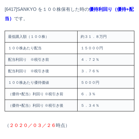
[6417]SANKYO を１００株保有した時の
優待利回り（優待+配
当）
です。
最低購入額（１００株）
約３１．８万円
１００株あたり配当
１５０００円
配当利回り ※税引き前
４．７２％
配当利回り ※税引き後
３．７６％
１００株あたり優待価値
５０００円
（優待+配当）利回り ※税引き前
６．３％
（優待+配当）利回り ※税引き後
５．３４％
（
２０２０／０３／２６
時点）