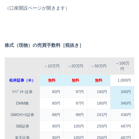
（口座開設ページが開きます）
株式（現物）の売買手数料［税抜き］
～100万
～10万円
～20万円
～50万円
円
松井証券（※）
無料
無料
無料
1,000円
ﾗｲﾌﾞｽﾀｰ証券
80円
97円
180円
340円
DMM株
80円
97円
180円
340円
GMOｸﾘｯｸ証券
88円
98円
241円
436円
SBI証券
90円
105円
250円
487円
楽天証券
90円
105円
250円
487円