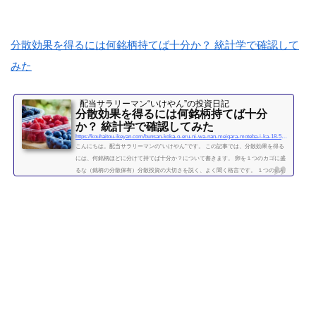
の調査では、保有する金融資産額に応じて、階層が次の図によって分類されていま
す。 超富裕層：5億円以上 富裕層：1...
続きを読む
分散効果を得るには何銘柄持てば十分か？ 統計学で確認して
みた
配当サラリーマン“いけやん”の投資日記 ​
分散効果を得るには何銘柄持てば十分
か？ 統計学で確認してみた
https://kouhaitou-ikeyan.com/bunsan-koka-o-eru-ni-wa-nan-meigara-moteba-i-ka-18-5000-how-many-stocks-should-i-have-for-the-diversification-effect
こんにちは。配当サラリーマンの“いけやん”です。 この記事では、分散効果を得る
には、何銘柄ほどに分けて持てば十分か？について書きます。 卵を１つのカゴに盛
るな（銘柄の分散保有）分散投資の大切さを説く、よく聞く格言です。 １つの銘柄
に集中するよりも、複数の銘柄に分散させて保有したほうが、”何となく安全” なの
は直感的には正しい気がします。 たくさんの銘柄を持つことで、どれか１つの銘柄
が下がっても、他の銘柄の上昇によって損失がカバーされるため、ポートフォリオ
全体の安全性が高まります。 では、いったい...
続きを読む