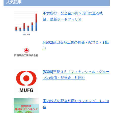
人気記事
不労所得・配当金が月５万円に至る軌
跡、最新ポートフォリオ
[4502]武田薬品工業の株価・配当金・利回
り
[8306]三菱ＵＦＪフィナンシャル・グルー
プの株価・配当金・利回り
国内株式の配当利回りランキング 1～10
位