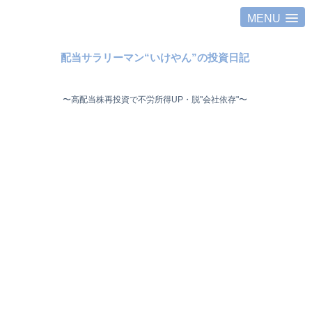
MENU
配当サラリーマン“いけやん”の投資日記 ​
〜高配当株再投資で不労所得UP・脱"会社依存"〜 ​