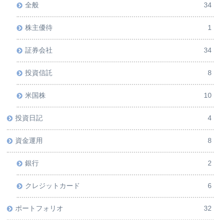
全般
34
株主優待
1
証券会社
34
投資信託
8
米国株
10
投資日記
4
資金運用
8
銀行
2
クレジットカード
6
ポートフォリオ
32