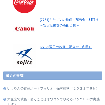
[7751]キヤノンの株価・配当金・利回り
～安定度抜群の高配当株～
[2768]双日の株価・配当金・利回り
最近の投稿
いけやんの資産ポートフォリオ・保有銘柄（２０２１年６月）
大企業で就職・働くことはオワコンでやめるべき？10年の実感
を語る