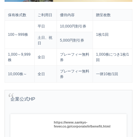
保有株式数
ご利用日
優待内容
贈呈枚数
平日
10,000円割引券
100～999株
1枚/1回
土日、祝
5,000円割引券
日
1,000～9,999
プレーフィー無料
1,000株につき1枚/1
全日
株
券
回
プレーフィー無料
10,000株～
全日
一律10枚/1回
券
企業公式HP
https://www.sankyo-
fever.co.jp/corporate/ir/benefit.html