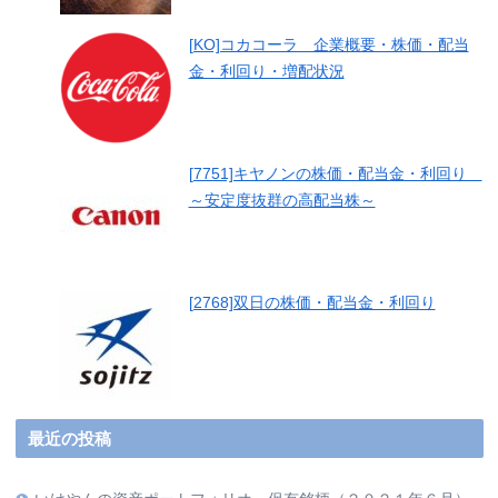
[KO]コカコーラ 企業概要・株価・配当
金・利回り・増配状況
[7751]キヤノンの株価・配当金・利回り
～安定度抜群の高配当株～
[2768]双日の株価・配当金・利回り
最近の投稿