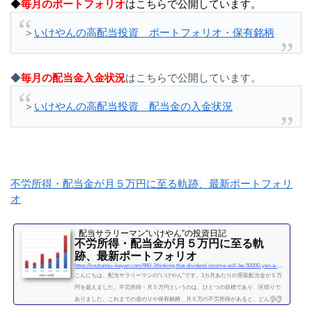
◆
毎月のポートフォリオ
はこちらで公開しています。
＞
いけやんの高配当投資 ポートフォリオ・保有銘柄
◆
毎月の配当金入金状況
はこちらで公開しています。
＞
いけやんの高配当投資 配当金の入金状況
不労所得・配当金が月５万円に至る軌跡、最新ポートフォリ
オ
配当サラリーマン“いけやん”の投資日記 ​
不労所得・配当金が月５万円に至る軌
跡、最新ポートフォリオ
https://kouhaitou-ikeyan.com/960-2thinking-that-dividend-income-will-be-50000-yen-a-month
こんにちは。配当サラリーマンの“いけやん”です。1カ月あたりの受取配当金が５万
円を超えました。不労所得・月５万円というのは、ひとつの目標であり、区切りで
ありました。これまでの道のりや保有銘柄、月５万の不労所得があると、どんな心
境になるかについて、書きたいと思います◎こちらもどうぞ大企業で10年間サラリ