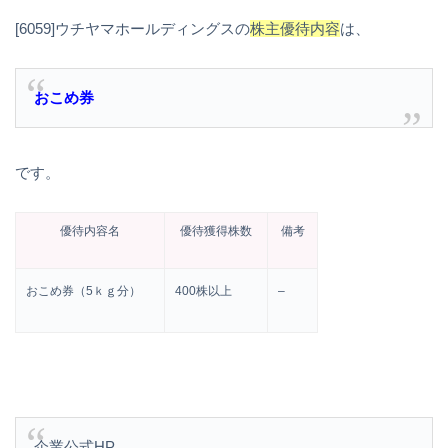
[6059]ウチヤマホールディングスの
株主優待内容
は、
おこめ券
です。
優待内容名
優待獲得株数
備考
おこめ券（5ｋｇ分）
400株以上
–
企業公式HP