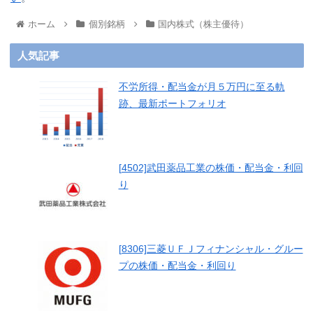
ホーム
個別銘柄
国内株式（株主優待）
人気記事
不労所得・配当金が月５万円に至る軌
跡、最新ポートフォリオ
[4502]武田薬品工業の株価・配当金・利回
り
[8306]三菱ＵＦＪフィナンシャル・グルー
プの株価・配当金・利回り