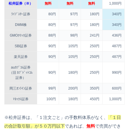
松井証券（※）
無料
無料
無料
1,000円
ﾗｲﾌﾞｽﾀｰ証券
80円
97円
180円
340円
DMM株
80円
97円
180円
340円
GMOｸﾘｯｸ証券
88円
98円
241円
436円
SBI証券
90円
105円
250円
487円
楽天証券
90円
105円
250円
487円
auｶﾌﾞｺﾑ証券
（旧 ｶﾌﾞﾄﾞｯﾄｺﾑ
90円
180円
250円
990円
証券）
岡三ｵﾝﾗｲﾝ証券
99円
200円
350円
600円
ﾏﾈｯｸｽ証券
100円
180円
450円
1,000円
※松井証券は、「１注文ごと」の手数料体系がなく、
「１日
の合計取引額」が５０万円以下
であれば、
無料
で売買ができ