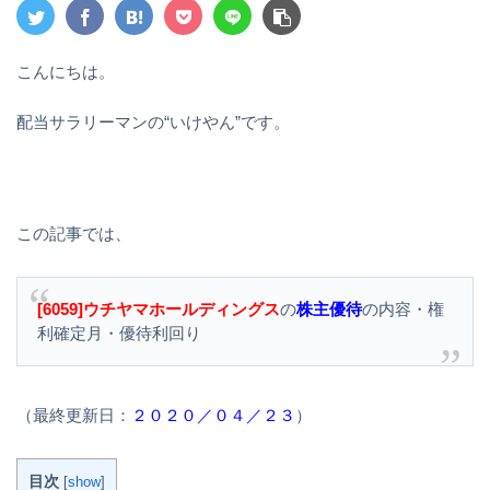
こんにちは。
配当サラリーマンの“いけやん”です。
この記事では、
[6059]ウチヤマホールディングス
の
株主優待
の内容・権
利確定月・優待利回り
（最終更新日：
２０２０／０４／２３
）
目次
[
show
]