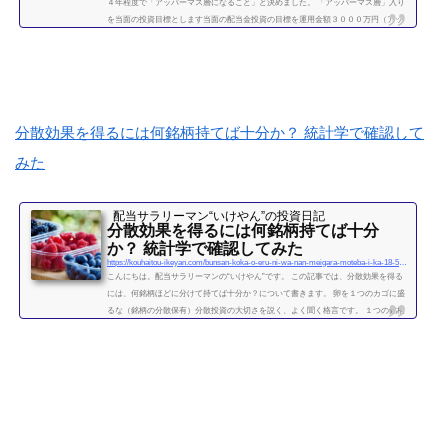
４年程度で「アッパーマス層になること」と決めました。 「アッパーマス層」入り
を当面の投資目標とします当面の配当金投資の目標を運用金額３０００万円（アッ
パーマス層）になることと決めました。 アッパーマス層とは「アッパーマス層」と
は、金融資産を３０００万円以上５０００万円未満のゾーンをいいます。野村総研
の調査では、保有する金融資産額に応じて、階層が次の図によって分類されていま
す。 超富裕層：5億円以上 富裕層：1...
続きを読む
分散効果を得るには何銘柄持てば十分か？ 統計学で確認して
みた
配当サラリーマン“いけやん”の投資日記 ​
分散効果を得るには何銘柄持てば十分
か？ 統計学で確認してみた
https://kouhaitou-ikeyan.com/bunsan-koka-o-eru-ni-wa-nan-meigara-moteba-i-ka-18-5000-how-many-stocks-should-i-have-for-the-diversification-effect
こんにちは。配当サラリーマンの“いけやん”です。 この記事では、分散効果を得る
には、何銘柄ほどに分けて持てば十分か？について書きます。 卵を１つのカゴに盛
るな（銘柄の分散保有）分散投資の大切さを説く、よく聞く格言です。 １つの銘柄
に集中するよりも、複数の銘柄に分散させて保有したほうが、”何となく安全” なの
は直感的には正しい気がします。 たくさんの銘柄を持つことで、どれか１つの銘柄
が下がっても、他の銘柄の上昇によって損失がカバーされるため、ポートフォリオ
全体の安全性が高まります。 では、いったい...
続きを読む