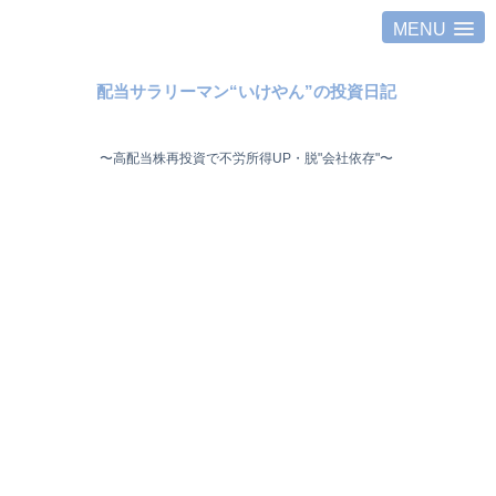
MENU
配当サラリーマン“いけやん”の投資日記 ​
〜高配当株再投資で不労所得UP・脱"会社依存"〜 ​