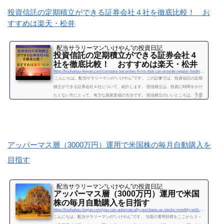
ーマンを続けて感じたこと・辞めるための行動【体験談】サラリーマンが資産運用
投資信託の定期積立ができる証券会社４社を徹底比較！ お
を10年間続けて分かった4つのこと不労所得という名の受取配当金、月５万円に到達
すすめは楽天・松井
2019年になり、不労所得という名の受取配当金が月額５万...
続きを読む
配当サラリーマン“いけやん”の投資日記 ​
投資信託の定期積立ができる証券会社４
社を徹底比較！ おすすめは楽天・松井
https://kouhaitou-ikeyan.com/compare-securities-firms-that-can-provide-regular-funding-for-mutual-funds
こんにちは。配当サラリーマンの“いけやん”です。 この記事では、投資信託の定期
積立ができる証券会社４社について、紹介します。 投信積立は、投資に時間をかけ
たくない方にとって、有力な資産形成の方法です。 投信積立のいいところは、一度
設定したら、基本的にほったらかしでOKな点です。（個別株に比べて銘柄選定・管
理の手間が省けます。） いけやんは、個別銘柄の配当金狙いのやり方が好みですの
で、現在は、投信積立の投資をメインではしておりません。が、過去には投信の積
立を月５万円ほど、２年...
続きを読む
アッパーマス層（3000万円）運用で米国株の毎月自動購入を
目指す
配当サラリーマン“いけやん”の投資日記 ​
アッパーマス層（3000万円）運用で米国
株の毎月自動購入を目指す
https://kouhaitou-ikeyan.com/you-can-automatically-purchase-us-stocks-monthly-with-upper-mass-management
こんにちは。配当サラリーマンの“いけやん”です。 当面の運用目標をここから３～