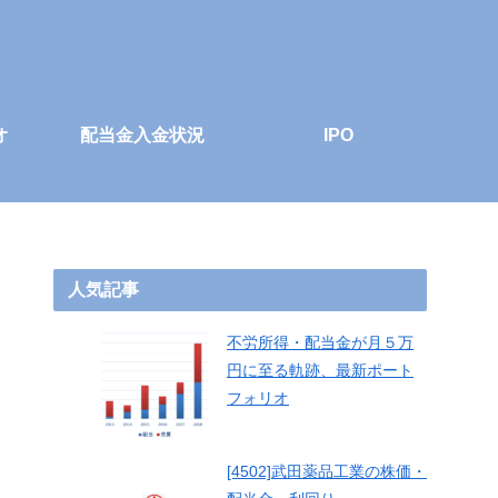
オ
配当金入金状況
IPO
人気記事
不労所得・配当金が月５万
円に至る軌跡、最新ポート
フォリオ
[4502]武田薬品工業の株価・