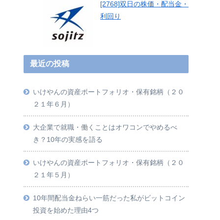
[2768]双日の株価・配当金・
利回り
最近の投稿
いけやんの資産ポートフォリオ・保有銘柄（２０
２１年６月）
大企業で就職・働くことはオワコンでやめるべ
き？10年の実感を語る
いけやんの資産ポートフォリオ・保有銘柄（２０
２１年５月）
10年間配当金ねらい一筋だった私がビットコイン
投資を始めた理由4つ