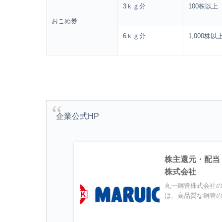
3ｋｇ分
100株以上
おこめ券
6ｋｇ分
1,000株以
企業公式HP
株主還元・配当
株式会社
丸一鋼管株式会社
は、高品質な鋼管