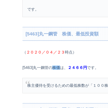
です。
[5463]丸一鋼管 株価、最低投資額
（
２０２０／０４／２３
時点）
[5463]丸一鋼管の
株価
は、
２４６６円
です。
株主優待を受けるための最低株数が「１００