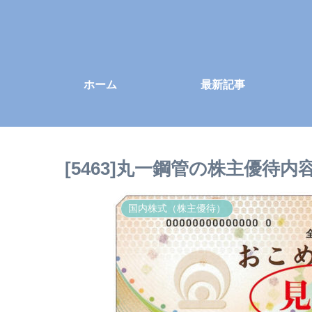
ホーム
最新記事
[5463]丸一鋼管の株主優待
国内株式（株主優待）