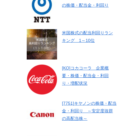
の株価・配当金・利回り
米国株式の配当利回りラン
キング 1～10位
[KO]コカコーラ 企業概
要・株価・配当金・利回
り・増配状況
[7751]キヤノンの株価・配当
金・利回り ～安定度抜群
の高配当株～