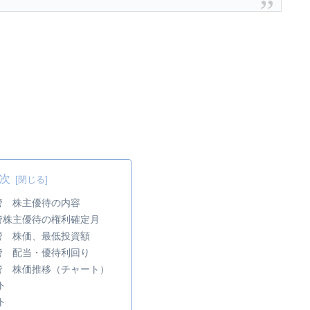
次
一鋼管 株主優待の内容
一鋼管株主優待の権利確定月
一鋼管 株価、最低投資額
一鋼管 配当・優待利回り
一鋼管 株価推移（チャート）
ト
ト