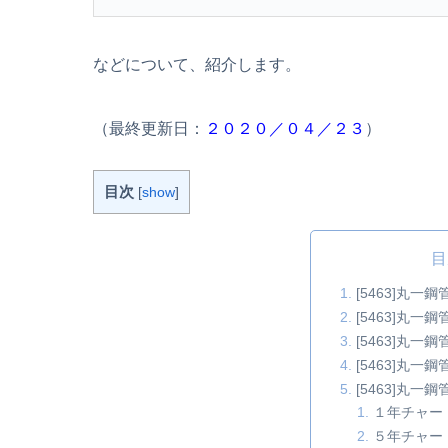
などについて、紹介します。
（最終更新日：
２０２０／０４／２３
）
目次
[
show
]
目
[5463]丸
[5463]丸
[5463]丸
[5463]丸
[5463]丸
１年チャー
５年チャー