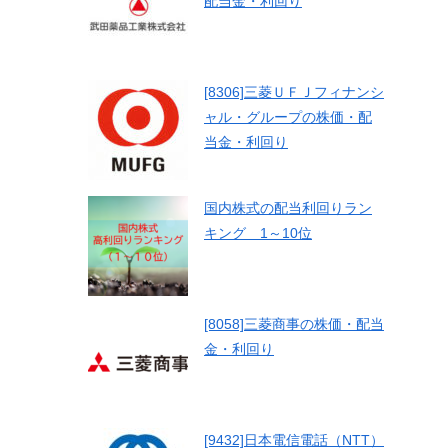
配当金・利回り
[8306]三菱ＵＦＪフィナンシ
ャル・グループの株価・配
当金・利回り
国内株式の配当利回りラン
キング 1～10位
[8058]三菱商事の株価・配当
金・利回り
[9432]日本電信電話（NTT）