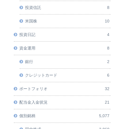
投資信託
8
米国株
10
投資日記
4
資金運用
8
銀行
2
クレジットカード
6
ポートフォリオ
32
配当金入金状況
21
個別銘柄
5,077