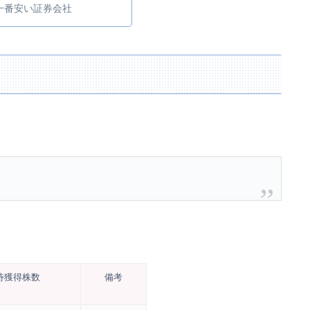
一番安い証券会社
待獲得株数
備考