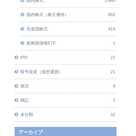
国内株式
3,860
国内株式（株主優待）
802
先進国株式
414
新興国債権ETF
1
IPO
21
暗号資産（仮想通貨）
21
就活
8
雑記
2
未分類
32
アーカイブ