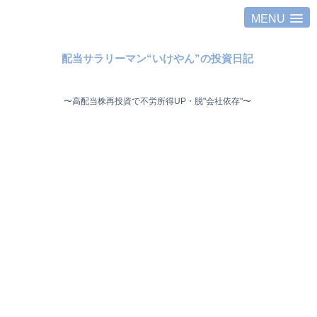
MENU
配当サラリーマン“いけやん”の投資日記 ​
〜高配当株再投資で不労所得UP・脱"会社依存"〜 ​