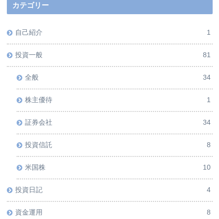
カテゴリー
自己紹介
1
投資一般
81
全般
34
株主優待
1
証券会社
34
投資信託
8
米国株
10
投資日記
4
資金運用
8