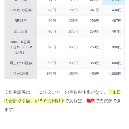
GMOｸﾘｯｸ証券
88円
98円
241円
436円
SBI証券
90円
105円
250円
487円
楽天証券
90円
105円
250円
487円
auｶﾌﾞｺﾑ証券
（旧 ｶﾌﾞﾄﾞｯﾄｺﾑ
90円
180円
250円
990円
証券）
岡三ｵﾝﾗｲﾝ証券
99円
200円
350円
600円
ﾏﾈｯｸｽ証券
100円
180円
450円
1,000円
※松井証券は、「１注文ごと」の手数料体系がなく、
「１日
の合計取引額」が５０万円以下
であれば、
無料
で売買ができ
ます。