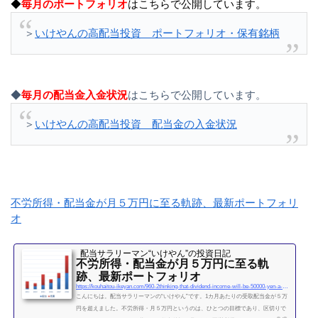
◆
毎月のポートフォリオ
はこちらで公開しています。
＞
いけやんの高配当投資 ポートフォリオ・保有銘柄
◆
毎月の配当金入金状況
はこちらで公開しています。
＞
いけやんの高配当投資 配当金の入金状況
不労所得・配当金が月５万円に至る軌跡、最新ポートフォリ
オ
配当サラリーマン“いけやん”の投資日記 ​
不労所得・配当金が月５万円に至る軌
跡、最新ポートフォリオ
https://kouhaitou-ikeyan.com/960-2thinking-that-dividend-income-will-be-50000-yen-a-month
こんにちは。配当サラリーマンの“いけやん”です。1カ月あたりの受取配当金が５万
円を超えました。不労所得・月５万円というのは、ひとつの目標であり、区切りで