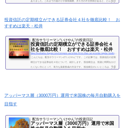
ありました。これまでの道のりや保有銘柄、月５万の不労所得があると、どんな心
境になるかについて、書きたいと思います◎こちらもどうぞ大企業で10年間サラリ
ーマンを続けて感じたこと・辞めるための行動【体験談】サラリーマンが資産運用
を10年間続けて分かった4つのこと不労所得という名の受取配当金、月５万円に到達
投資信託の定期積立ができる証券会社４社を徹底比較！ お
2019年になり、不労所得という名の受取配当金が月額５万...
すすめは楽天・松井
続きを読む
配当サラリーマン“いけやん”の投資日記 ​
投資信託の定期積立ができる証券会社４
社を徹底比較！ おすすめは楽天・松井
https://kouhaitou-ikeyan.com/compare-securities-firms-that-can-provide-regular-funding-for-mutual-funds
こんにちは。配当サラリーマンの“いけやん”です。 この記事では、投資信託の定期
積立ができる証券会社４社について、紹介します。 投信積立は、投資に時間をかけ
たくない方にとって、有力な資産形成の方法です。 投信積立のいいところは、一度
設定したら、基本的にほったらかしでOKな点です。（個別株に比べて銘柄選定・管
理の手間が省けます。） いけやんは、個別銘柄の配当金狙いのやり方が好みですの
で、現在は、投信積立の投資をメインではしておりません。が、過去には投信の積
立を月５万円ほど、２年...
続きを読む
アッパーマス層（3000万円）運用で米国株の毎月自動購入を
目指す
配当サラリーマン“いけやん”の投資日記 ​
アッパーマス層（3000万円）運用で米国