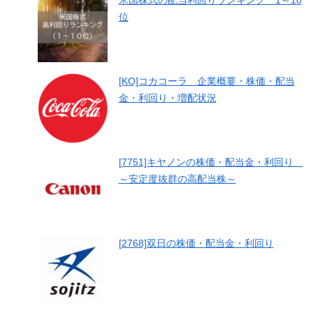
米国株式の配当利回りランキング 1～10
位
[KO]コカコーラ 企業概要・株価・配当
金・利回り・増配状況
[7751]キヤノンの株価・配当金・利回り
～安定度抜群の高配当株～
[2768]双日の株価・配当金・利回り