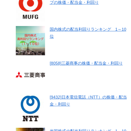
プの株価・配当金・利回り
国内株式の配当利回りランキング 1～10
位
[8058]三菱商事の株価・配当金・利回り
[9432]日本電信電話（NTT）の株価・配当
金・利回り