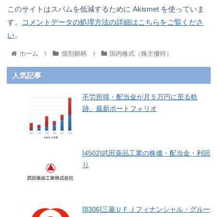
このサイトはスパムを低減するために Akismet を使っていま
す。
コメントデータの処理方法の詳細はこちらをご覧くださ
い
。
ホーム
個別銘柄
国内株式（株主優待）
人気記事
不労所得・配当金が月５万円に至る軌
跡、最新ポートフォリオ
[4502]武田薬品工業の株価・配当金・利回
り
[8306]三菱ＵＦＪフィナンシャル・グルー