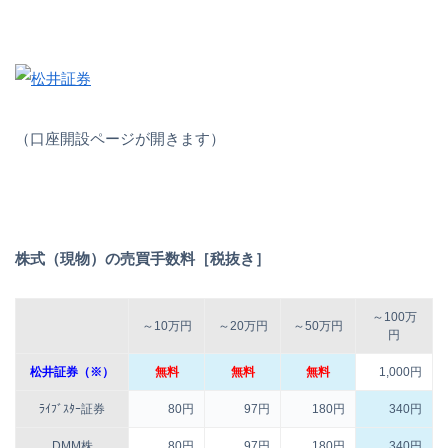
（口座開設ページが開きます）
株式（現物）の売買手数料［税抜き］
～100万
～10万円
～20万円
～50万円
円
松井証券（※）
無料
無料
無料
1,000円
ﾗｲﾌﾞｽﾀｰ証券
80円
97円
180円
340円
DMM株
80円
97円
180円
340円