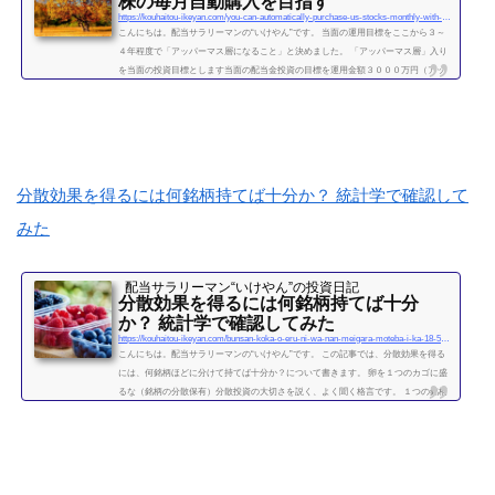
株の毎月自動購入を目指す
https://kouhaitou-ikeyan.com/you-can-automatically-purchase-us-stocks-monthly-with-upper-mass-management
こんにちは。配当サラリーマンの“いけやん”です。 当面の運用目標をここから３～
４年程度で「アッパーマス層になること」と決めました。 「アッパーマス層」入り
を当面の投資目標とします当面の配当金投資の目標を運用金額３０００万円（アッ
パーマス層）になることと決めました。 アッパーマス層とは「アッパーマス層」と
は、金融資産を３０００万円以上５０００万円未満のゾーンをいいます。野村総研
の調査では、保有する金融資産額に応じて、階層が次の図によって分類されていま
す。 超富裕層：5億円以上 富裕層：1...
続きを読む
分散効果を得るには何銘柄持てば十分か？ 統計学で確認して
みた
配当サラリーマン“いけやん”の投資日記 ​
分散効果を得るには何銘柄持てば十分
か？ 統計学で確認してみた
https://kouhaitou-ikeyan.com/bunsan-koka-o-eru-ni-wa-nan-meigara-moteba-i-ka-18-5000-how-many-stocks-should-i-have-for-the-diversification-effect
こんにちは。配当サラリーマンの“いけやん”です。 この記事では、分散効果を得る
には、何銘柄ほどに分けて持てば十分か？について書きます。 卵を１つのカゴに盛
るな（銘柄の分散保有）分散投資の大切さを説く、よく聞く格言です。 １つの銘柄
に集中するよりも、複数の銘柄に分散させて保有したほうが、”何となく安全” なの
は直感的には正しい気がします。 たくさんの銘柄を持つことで、どれか１つの銘柄
が下がっても、他の銘柄の上昇によって損失がカバーされるため、ポートフォリオ
全体の安全性が高まります。 では、いったい...