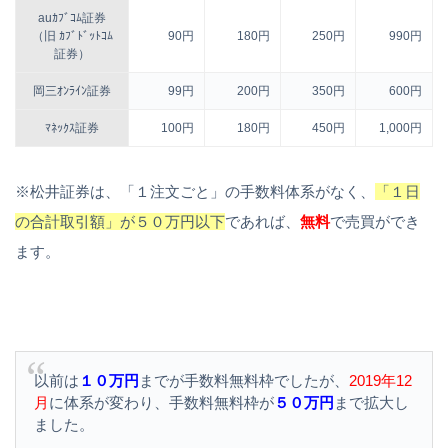
auｶﾌﾞｺﾑ証券
（旧 ｶﾌﾞﾄﾞｯﾄｺﾑ
90円
180円
250円
990円
証券）
岡三ｵﾝﾗｲﾝ証券
99円
200円
350円
600円
ﾏﾈｯｸｽ証券
100円
180円
450円
1,000円
※松井証券は、「１注文ごと」の手数料体系がなく、
「１日
の合計取引額」が５０万円以下
であれば、
無料
で売買ができ
ます。
以前は
１０万円
までが手数料無料枠でしたが、
2019年12
月
に体系が変わり、手数料無料枠が
５０万円
まで拡大し
ました。