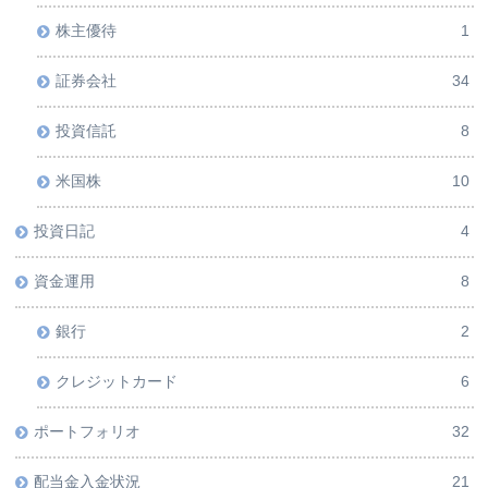
株主優待
1
証券会社
34
投資信託
8
米国株
10
投資日記
4
資金運用
8
銀行
2
クレジットカード
6
ポートフォリオ
32
配当金入金状況
21