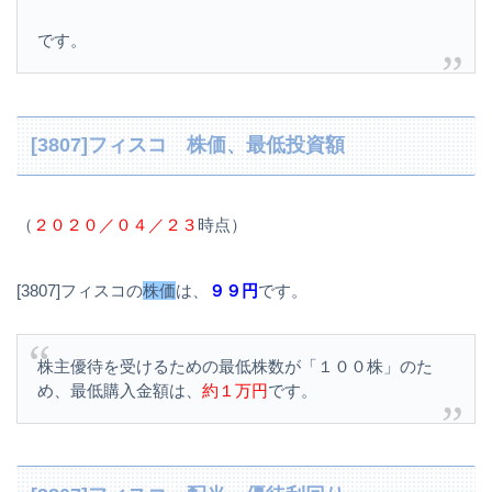
です。
[3807]フィスコ 株価、最低投資額
（
２０２０／０４／２３
時点）
[3807]フィスコの
株価
は、
９９円
です。
株主優待を受けるための最低株数が「１００株」のた
め、最低購入金額は、
約１万円
です。