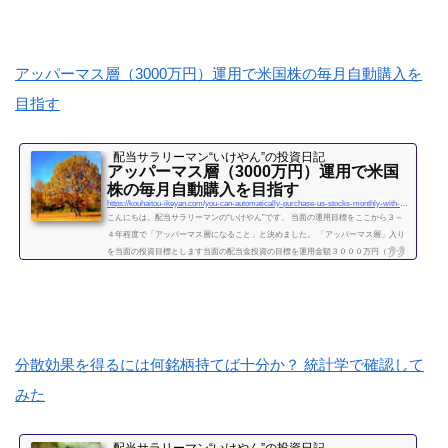
理の手間が省けます。） いけやんは、個別銘柄の配当金狙いのやり方が好みですの
で、現在は、投信積立の投資をメインではしておりません。が、過去には投信の積
立を月５万円ほど、２年...
続きを読む
アッパーマス層（3000万円）運用で米国株の毎月自動購入を
目指す
配当サラリーマン“いけやん”の投資日記 ​
アッパーマス層（3000万円）運用で米国
株の毎月自動購入を目指す
https://kouhaitou-ikeyan.com/you-can-automatically-purchase-us-stocks-monthly-with-upper-mass-management
こんにちは。配当サラリーマンの“いけやん”です。 当面の運用目標をここから３～
４年程度で「アッパーマス層になること」と決めました。 「アッパーマス層」入り
を当面の投資目標とします当面の配当金投資の目標を運用金額３０００万円（アッ
パーマス層）になることと決めました。 アッパーマス層とは「アッパーマス層」と
は、金融資産を３０００万円以上５０００万円未満のゾーンをいいます。野村総研
の調査では、保有する金融資産額に応じて、階層が次の図によって分類されていま
す。 超富裕層：5億円以上 富裕層：1...
続きを読む
分散効果を得るには何銘柄持てば十分か？ 統計学で確認して
みた