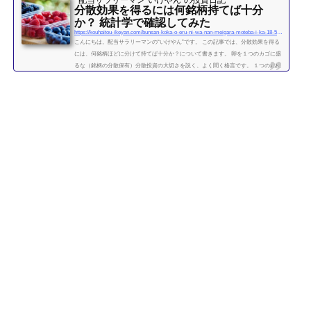
配当サラリーマン“いけやん”の投資日記 ​
分散効果を得るには何銘柄持てば十分
か？ 統計学で確認してみた
https://kouhaitou-ikeyan.com/bunsan-koka-o-eru-ni-wa-nan-meigara-moteba-i-ka-18-5000-how-many-stocks-should-i-have-for-the-diversification-effect
こんにちは。配当サラリーマンの“いけやん”です。 この記事では、分散効果を得る
には、何銘柄ほどに分けて持てば十分か？について書きます。 卵を１つのカゴに盛
るな（銘柄の分散保有）分散投資の大切さを説く、よく聞く格言です。 １つの銘柄
に集中するよりも、複数の銘柄に分散させて保有したほうが、”何となく安全” なの
は直感的には正しい気がします。 たくさんの銘柄を持つことで、どれか１つの銘柄
が下がっても、他の銘柄の上昇によって損失がカバーされるため、ポートフォリオ
全体の安全性が高まります。 では、いったい...
続きを読む