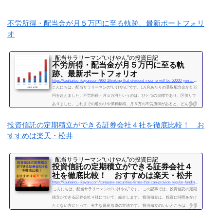
不労所得・配当金が月５万円に至る軌跡、最新ポートフォリ
オ
配当サラリーマン“いけやん”の投資日記 ​
不労所得・配当金が月５万円に至る軌
跡、最新ポートフォリオ
https://kouhaitou-ikeyan.com/960-2thinking-that-dividend-income-will-be-50000-yen-a-month
こんにちは。配当サラリーマンの“いけやん”です。1カ月あたりの受取配当金が５万
円を超えました。不労所得・月５万円というのは、ひとつの目標であり、区切りで
ありました。これまでの道のりや保有銘柄、月５万の不労所得があると、どんな心
境になるかについて、書きたいと思います◎こちらもどうぞ大企業で10年間サラリ
ーマンを続けて感じたこと・辞めるための行動【体験談】サラリーマンが資産運用
投資信託の定期積立ができる証券会社４社を徹底比較！ お
を10年間続けて分かった4つのこと不労所得という名の受取配当金、月５万円に到達
すすめは楽天・松井
2019年になり、不労所得という名の受取配当金が月額５万...
続きを読む
配当サラリーマン“いけやん”の投資日記 ​
投資信託の定期積立ができる証券会社４
社を徹底比較！ おすすめは楽天・松井
https://kouhaitou-ikeyan.com/compare-securities-firms-that-can-provide-regular-funding-for-mutual-funds
こんにちは。配当サラリーマンの“いけやん”です。 この記事では、投資信託の定期
積立ができる証券会社４社について、紹介します。 投信積立は、投資に時間をかけ
たくない方にとって、有力な資産形成の方法です。 投信積立のいいところは、一度
設定したら、基本的にほったらかしでOKな点です。（個別株に比べて銘柄選定・管