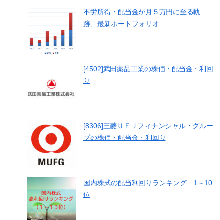
不労所得・配当金が月５万円に至る軌
跡、最新ポートフォリオ
[4502]武田薬品工業の株価・配当金・利回
り
[8306]三菱ＵＦＪフィナンシャル・グルー
プの株価・配当金・利回り
国内株式の配当利回りランキング 1～10
位