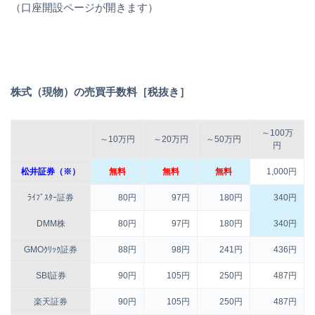
（口座開設ページが開きます）
株式（現物）の売買手数料［税抜き］
～100万
～10万円
～20万円
～50万円
円
松井証券（※）
無料
無料
無料
1,000円
ﾗｲﾌﾞｽﾀｰ証券
80円
97円
180円
340円
DMM株
80円
97円
180円
340円
GMOｸﾘｯｸ証券
88円
98円
241円
436円
SBI証券
90円
105円
250円
487円
楽天証券
90円
105円
250円
487円