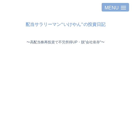
MENU
配当サラリーマン“いけやん”の投資日記 ​
〜高配当株再投資で不労所得UP・脱"会社依存"〜 ​