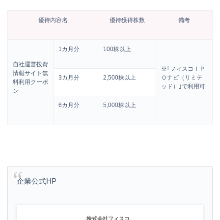
優待内容名
優待獲得株数
備考
1カ月分
100株以上
自社運営投資
※｢フィスコＩＰ
情報サイト無
3カ月分
2,500株以上
Ｏナビ（リミテ
料利用クーポ
ッド）｣で利用可
ン
6カ月分
5,000株以上
企業公式HP
株式会社フィスコ