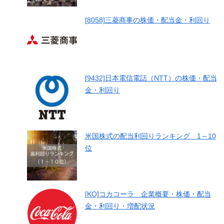
[8058]三菱商事の株価・配当金・利回り
[9432]日本電信電話（NTT）の株価・配当
金・利回り
米国株式の配当利回りランキング 1～10
位
[KO]コカコーラ 企業概要・株価・配当
金・利回り・増配状況