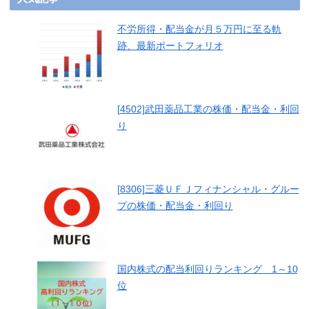
不労所得・配当金が月５万円に至る軌
跡、最新ポートフォリオ
[4502]武田薬品工業の株価・配当金・利回
り
[8306]三菱ＵＦＪフィナンシャル・グルー
プの株価・配当金・利回り
国内株式の配当利回りランキング 1～10
位