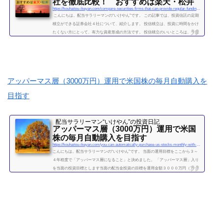
社を徹底比較！ おすすめは楽天・松井
https://kouhaitou-ikeyan.com/compare-securities-firms-that-can-provide-regular-funding-for-mutual-funds
こんにちは。配当サラリーマンの“いけやん”です。 この記事では、投資信託の定期
積立ができる証券会社４社について、紹介します。 投信積立は、投資に時間をかけ
たくない方にとって、有力な資産形成の方法です。 投信積立のいいところは、一度
設定したら、基本的にほったらかしでOKな点です。（個別株に比べて銘柄選定・管
理の手間が省けます。） いけやんは、個別銘柄の配当金狙いのやり方が好みですの
で、現在は、投信積立の投資をメインではしておりません。が、過去には投信の積
立を月５万円ほど、２年...
続きを読む
アッパーマス層（3000万円）運用で米国株の毎月自動購入を
目指す
配当サラリーマン“いけやん”の投資日記 ​
アッパーマス層（3000万円）運用で米国
株の毎月自動購入を目指す
https://kouhaitou-ikeyan.com/you-can-automatically-purchase-us-stocks-monthly-with-upper-mass-management
こんにちは。配当サラリーマンの“いけやん”です。 当面の運用目標をここから３～
４年程度で「アッパーマス層になること」と決めました。 「アッパーマス層」入り
を当面の投資目標とします当面の配当金投資の目標を運用金額３０００万円（アッ
パーマス層）になることと決めました。 アッパーマス層とは「アッパーマス層」と
は、金融資産を３０００万円以上５０００万円未満のゾーンをいいます。野村総研
の調査では、保有する金融資産額に応じて、階層が次の図によって分類されていま
す。 超富裕層：5億円以上 富裕層：1...
続きを読む