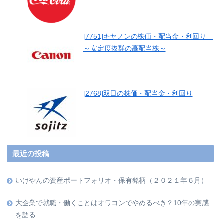
[7751]キヤノンの株価・配当金・利回り
～安定度抜群の高配当株～
[2768]双日の株価・配当金・利回り
最近の投稿
いけやんの資産ポートフォリオ・保有銘柄（２０２１年６月）
大企業で就職・働くことはオワコンでやめるべき？10年の実感
を語る