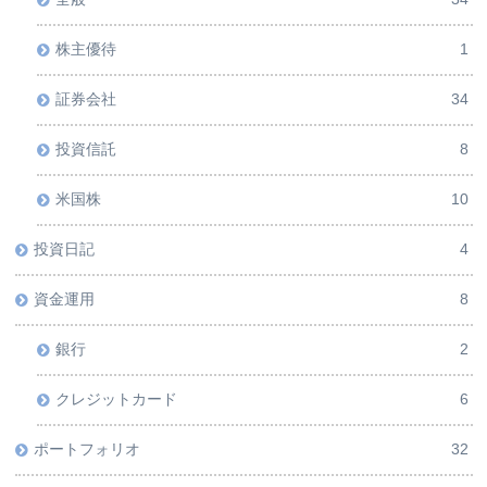
株主優待
1
証券会社
34
投資信託
8
米国株
10
投資日記
4
資金運用
8
銀行
2
クレジットカード
6
ポートフォリオ
32