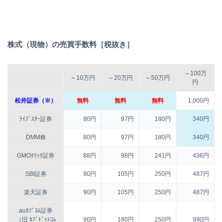
株式（現物）の売買手数料［税抜き］
～100万
～10万円
～20万円
～50万円
円
松井証券（※）
無料
無料
無料
1,000円
ﾗｲﾌﾞｽﾀｰ証券
80円
97円
180円
340円
DMM株
80円
97円
180円
340円
GMOｸﾘｯｸ証券
88円
98円
241円
436円
SBI証券
90円
105円
250円
487円
楽天証券
90円
105円
250円
487円
auｶﾌﾞｺﾑ証券
（旧 ｶﾌﾞﾄﾞｯﾄｺﾑ
90円
180円
250円
990円