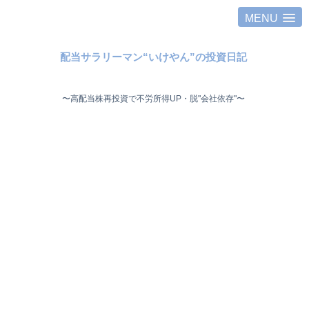
MENU
配当サラリーマン“いけやん”の投資日記 ​
〜高配当株再投資で不労所得UP・脱"会社依存"〜 ​