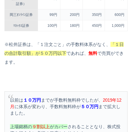
証券）
岡三ｵﾝﾗｲﾝ証券
99円
200円
350円
600円
ﾏﾈｯｸｽ証券
100円
180円
450円
1,000円
※松井証券は、「１注文ごと」の手数料体系がなく、
「１日
の合計取引額」が５０万円以下
であれば、
無料
で売買ができ
ます。
以前は
１０万円
までが手数料無料枠でしたが、
2019年12
月
に体系が変わり、手数料無料枠が
５０万円
まで拡大し
ました。
上場銘柄の
９割以上
がカバー
されることとなり、株式投