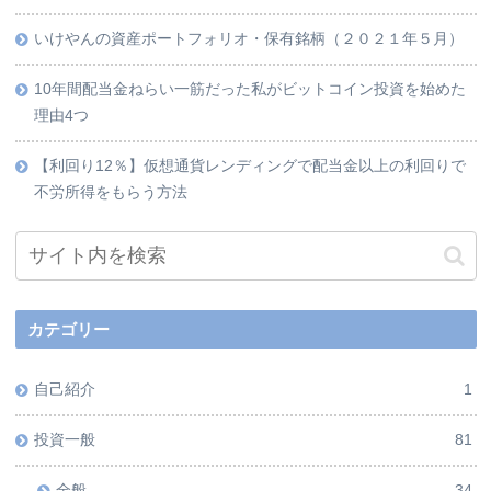
いけやんの資産ポートフォリオ・保有銘柄（２０２１年５月）
10年間配当金ねらい一筋だった私がビットコイン投資を始めた
理由4つ
【利回り12％】仮想通貨レンディングで配当金以上の利回りで
不労所得をもらう方法
カテゴリー
自己紹介
1
投資一般
81
全般
34