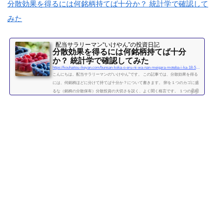
分散効果を得るには何銘柄持てば十分か？ 統計学で確認して
みた
配当サラリーマン“いけやん”の投資日記 ​
分散効果を得るには何銘柄持てば十分
か？ 統計学で確認してみた
https://kouhaitou-ikeyan.com/bunsan-koka-o-eru-ni-wa-nan-meigara-moteba-i-ka-18-5000-how-many-stocks-should-i-have-for-the-diversification-effect
こんにちは。配当サラリーマンの“いけやん”です。 この記事では、分散効果を得る
には、何銘柄ほどに分けて持てば十分か？について書きます。 卵を１つのカゴに盛
るな（銘柄の分散保有）分散投資の大切さを説く、よく聞く格言です。 １つの銘柄
に集中するよりも、複数の銘柄に分散させて保有したほうが、”何となく安全” なの
は直感的には正しい気がします。 たくさんの銘柄を持つことで、どれか１つの銘柄
が下がっても、他の銘柄の上昇によって損失がカバーされるため、ポートフォリオ
全体の安全性が高まります。 では、いったい...
続きを読む