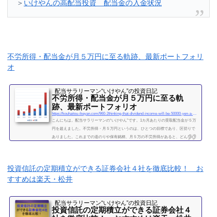
＞
いけやんの高配当投資 配当金の入金状況
不労所得・配当金が月５万円に至る軌跡、最新ポートフォリ
オ
配当サラリーマン“いけやん”の投資日記 ​
不労所得・配当金が月５万円に至る軌
跡、最新ポートフォリオ
https://kouhaitou-ikeyan.com/960-2thinking-that-dividend-income-will-be-50000-yen-a-month
こんにちは。配当サラリーマンの“いけやん”です。1カ月あたりの受取配当金が５万
円を超えました。不労所得・月５万円というのは、ひとつの目標であり、区切りで
ありました。これまでの道のりや保有銘柄、月５万の不労所得があると、どんな心
境になるかについて、書きたいと思います◎こちらもどうぞ大企業で10年間サラリ
ーマンを続けて感じたこと・辞めるための行動【体験談】サラリーマンが資産運用
を10年間続けて分かった4つのこと不労所得という名の受取配当金、月５万円に到達
投資信託の定期積立ができる証券会社４社を徹底比較！ お
2019年になり、不労所得という名の受取配当金が月額５万...
すすめは楽天・松井
続きを読む
配当サラリーマン“いけやん”の投資日記 ​
投資信託の定期積立ができる証券会社４