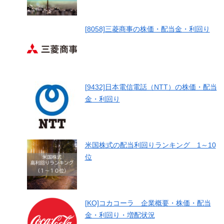
[8058]三菱商事の株価・配当金・利回り
[9432]日本電信電話（NTT）の株価・配当
金・利回り
米国株式の配当利回りランキング 1～10
位
[KO]コカコーラ 企業概要・株価・配当
金・利回り・増配状況