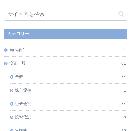
カテゴリー
自己紹介
1
投資一般
81
全般
34
株主優待
1
証券会社
34
投資信託
8
米国株
10