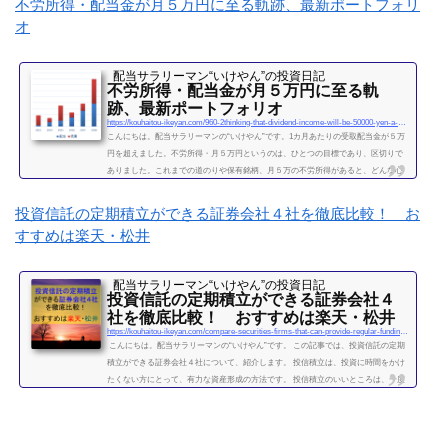
不労所得・配当金が月５万円に至る軌跡、最新ポートフォリ
オ
配当サラリーマン“いけやん”の投資日記 ​
不労所得・配当金が月５万円に至る軌
跡、最新ポートフォリオ
https://kouhaitou-ikeyan.com/960-2thinking-that-dividend-income-will-be-50000-yen-a-month
こんにちは。配当サラリーマンの“いけやん”です。1カ月あたりの受取配当金が５万
円を超えました。不労所得・月５万円というのは、ひとつの目標であり、区切りで
ありました。これまでの道のりや保有銘柄、月５万の不労所得があると、どんな心
境になるかについて、書きたいと思います◎こちらもどうぞ大企業で10年間サラリ
ーマンを続けて感じたこと・辞めるための行動【体験談】サラリーマンが資産運用
投資信託の定期積立ができる証券会社４社を徹底比較！ お
を10年間続けて分かった4つのこと不労所得という名の受取配当金、月５万円に到達
すすめは楽天・松井
2019年になり、不労所得という名の受取配当金が月額５万...
続きを読む
配当サラリーマン“いけやん”の投資日記 ​
投資信託の定期積立ができる証券会社４
社を徹底比較！ おすすめは楽天・松井
https://kouhaitou-ikeyan.com/compare-securities-firms-that-can-provide-regular-funding-for-mutual-funds
こんにちは。配当サラリーマンの“いけやん”です。 この記事では、投資信託の定期
積立ができる証券会社４社について、紹介します。 投信積立は、投資に時間をかけ
たくない方にとって、有力な資産形成の方法です。 投信積立のいいところは、一度
設定したら、基本的にほったらかしでOKな点です。（個別株に比べて銘柄選定・管
理の手間が省けます。） いけやんは、個別銘柄の配当金狙いのやり方が好みですの
で、現在は、投信積立の投資をメインではしておりません。が、過去には投信の積
立を月５万円ほど、２年...