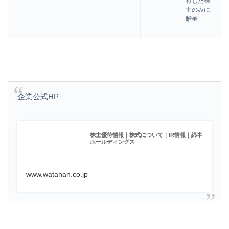
有した株
主のみに
贈呈
企業公式HP
株主優待情報｜株式について｜IR情報｜綿半
ホールディングス
www.watahan.co.jp