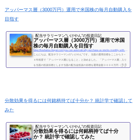
続きを読む
アッパーマス層（3000万円）運用で米国株の毎月自動購入を
目指す
配当サラリーマン“いけやん”の投資日記 ​
アッパーマス層（3000万円）運用で米国
株の毎月自動購入を目指す
https://kouhaitou-ikeyan.com/you-can-automatically-purchase-us-stocks-monthly-with-upper-mass-management
こんにちは。配当サラリーマンの“いけやん”です。 当面の運用目標をここから３～
４年程度で「アッパーマス層になること」と決めました。 「アッパーマス層」入り
を当面の投資目標とします当面の配当金投資の目標を運用金額３０００万円（アッ
パーマス層）になることと決めました。 アッパーマス層とは「アッパーマス層」と
は、金融資産を３０００万円以上５０００万円未満のゾーンをいいます。野村総研
の調査では、保有する金融資産額に応じて、階層が次の図によって分類されていま
す。 超富裕層：5億円以上 富裕層：1...
続きを読む
分散効果を得るには何銘柄持てば十分か？ 統計学で確認して
みた
配当サラリーマン“いけやん”の投資日記 ​
分散効果を得るには何銘柄持てば十分
か？ 統計学で確認してみた