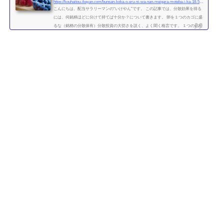
https://kouhaitou-ikeyan.com/bunsan-koka-o-eru-ni-wa-nan-meigara-moteba-i-ka-18-5000-how-many-stocks-should-i-have-for-the-diversification-effect
こんにちは。配当サラリーマンの“いけやん”です。 この記事では、分散効果を得る
には、何銘柄ほどに分けて持てば十分か？について書きます。 卵を１つのカゴに盛
るな（銘柄の分散保有）分散投資の大切さを説く、よく聞く格言です。 １つの銘柄
に集中するよりも、複数の銘柄に分散させて保有したほうが、”何となく安全” なの
は直感的には正しい気がします。 たくさんの銘柄を持つことで、どれか１つの銘柄
が下がっても、他の銘柄の上昇によって損失がカバーされるため、ポートフォリオ
全体の安全性が高まります。 では、いったい...
続きを読む