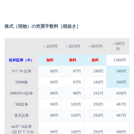
株式（現物）の売買手数料［税抜き］
～100万
～10万円
～20万円
～50万円
円
松井証券（※）
無料
無料
無料
1,000円
ﾗｲﾌﾞｽﾀｰ証券
80円
97円
180円
340円
DMM株
80円
97円
180円
340円
GMOｸﾘｯｸ証券
88円
98円
241円
436円
SBI証券
90円
105円
250円
487円
楽天証券
90円
105円
250円
487円
auｶﾌﾞｺﾑ証券
（旧 ｶﾌﾞﾄﾞｯﾄｺﾑ
90円
180円
250円
990円