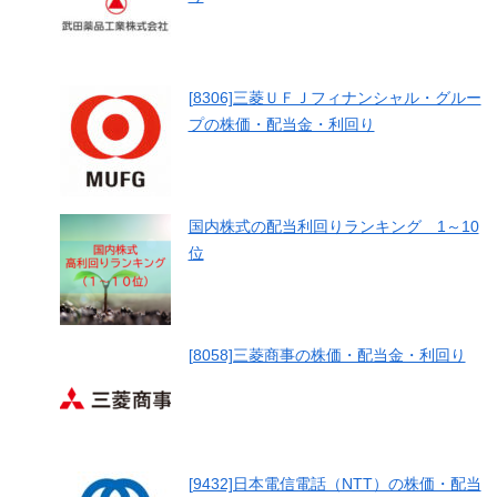
[8306]三菱ＵＦＪフィナンシャル・グルー
プの株価・配当金・利回り
国内株式の配当利回りランキング 1～10
位
[8058]三菱商事の株価・配当金・利回り
[9432]日本電信電話（NTT）の株価・配当