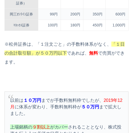
証券）
岡三ｵﾝﾗｲﾝ証券
99円
200円
350円
600円
ﾏﾈｯｸｽ証券
100円
180円
450円
1,000円
※松井証券は、「１注文ごと」の手数料体系がなく、
「１日
の合計取引額」が５０万円以下
であれば、
無料
で売買ができ
ます。
以前は
１０万円
までが手数料無料枠でしたが、
2019年12
月
に体系が変わり、手数料無料枠が
５０万円
まで拡大し
ました。
上場銘柄の
９割以上
がカバー
されることとなり、株式投