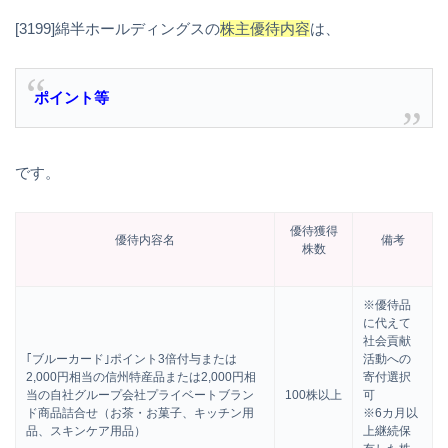
[3199]綿半ホールディングスの
株主優待内容
は、
ポイント等
です。
優待獲得
優待内容名
備考
株数
※優待品
に代えて
社会貢献
｢ブルーカード｣ポイント3倍付与または
活動への
2,000円相当の信州特産品または2,000円相
寄付選択
当の自社グループ会社プライベートブラン
100株以上
可
ド商品詰合せ（お茶・お菓子、キッチン用
※6カ月以
品、スキンケア用品）
上継続保