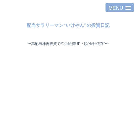
MENU
配当サラリーマン“いけやん”の投資日記 ​
〜高配当株再投資で不労所得UP・脱"会社依存"〜 ​