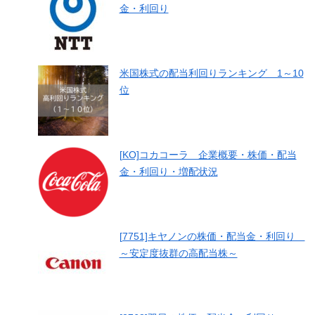
金・利回り
米国株式の配当利回りランキング 1～10
位
[KO]コカコーラ 企業概要・株価・配当
金・利回り・増配状況
[7751]キヤノンの株価・配当金・利回り
～安定度抜群の高配当株～