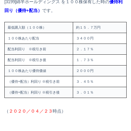
[3199]綿半ホールディングス を１００株保有した時の
優待利
回り（優待+配当）
です。
最低購入額（１００株）
約１５．７万円
１００株あたり配当
３４００円
配当利回り ※税引き前
２．１７％
配当利回り ※税引き後
１．７３％
１００株あたり優待価値
２０００円
（優待+配当）利回り ※税引き前
３．４５％
（優待+配当）利回り ※税引き後
３．０１％
（
２０２０／０４／２３
時点）