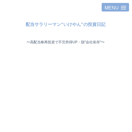
MENU
配当サラリーマン“いけやん”の投資日記 ​
〜高配当株再投資で不労所得UP・脱"会社依存"〜 ​