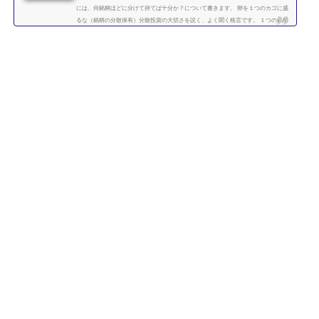
には、何銘柄ほどに分けて持てば十分か？について書きます。 卵を１つのカゴに盛
るな（銘柄の分散保有）分散投資の大切さを説く、よく聞く格言です。 １つの銘柄
に集中するよりも、複数の銘柄に分散させて保有したほうが、”何となく安全” なの
は直感的には正しい気がします。 たくさんの銘柄を持つことで、どれか１つの銘柄
が下がっても、他の銘柄の上昇によって損失がカバーされるため、ポートフォリオ
全体の安全性が高まります。 では、いったい...
続きを読む