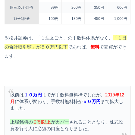
岡三ｵﾝﾗｲﾝ証券
99円
200円
350円
600円
ﾏﾈｯｸｽ証券
100円
180円
450円
1,000円
※松井証券は、「１注文ごと」の手数料体系がなく、
「１日
の合計取引額」が５０万円以下
であれば、
無料
で売買ができ
ます。
以前は
１０万円
までが手数料無料枠でしたが、
2019年12
月
に体系が変わり、手数料無料枠が
５０万円
まで拡大し
ました。
上場銘柄の
９割以上
がカバー
されることとなり、株式投
資を行う人に必須の口座となりました。