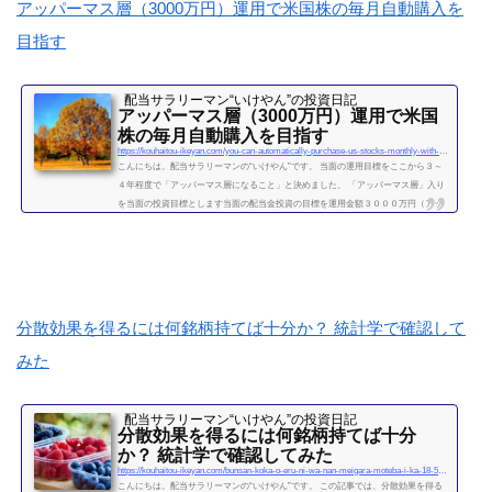
続きを読む
アッパーマス層（3000万円）運用で米国株の毎月自動購入を
目指す
配当サラリーマン“いけやん”の投資日記 ​
アッパーマス層（3000万円）運用で米国
株の毎月自動購入を目指す
https://kouhaitou-ikeyan.com/you-can-automatically-purchase-us-stocks-monthly-with-upper-mass-management
こんにちは。配当サラリーマンの“いけやん”です。 当面の運用目標をここから３～
４年程度で「アッパーマス層になること」と決めました。 「アッパーマス層」入り
を当面の投資目標とします当面の配当金投資の目標を運用金額３０００万円（アッ
パーマス層）になることと決めました。 アッパーマス層とは「アッパーマス層」と
は、金融資産を３０００万円以上５０００万円未満のゾーンをいいます。野村総研
の調査では、保有する金融資産額に応じて、階層が次の図によって分類されていま
す。 超富裕層：5億円以上 富裕層：1...
続きを読む
分散効果を得るには何銘柄持てば十分か？ 統計学で確認して
みた
配当サラリーマン“いけやん”の投資日記 ​
分散効果を得るには何銘柄持てば十分
か？ 統計学で確認してみた
https://kouhaitou-ikeyan.com/bunsan-koka-o-eru-ni-wa-nan-meigara-moteba-i-ka-18-5000-how-many-stocks-should-i-have-for-the-diversification-effect
こんにちは。配当サラリーマンの“いけやん”です。 この記事では、分散効果を得る