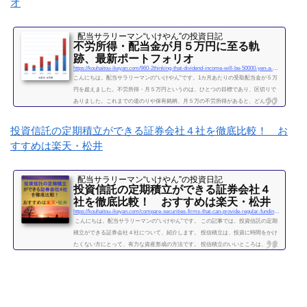
オ
配当サラリーマン“いけやん”の投資日記 ​
不労所得・配当金が月５万円に至る軌
跡、最新ポートフォリオ
https://kouhaitou-ikeyan.com/960-2thinking-that-dividend-income-will-be-50000-yen-a-month
こんにちは。配当サラリーマンの“いけやん”です。1カ月あたりの受取配当金が５万
円を超えました。不労所得・月５万円というのは、ひとつの目標であり、区切りで
ありました。これまでの道のりや保有銘柄、月５万の不労所得があると、どんな心
境になるかについて、書きたいと思います◎こちらもどうぞ大企業で10年間サラリ
ーマンを続けて感じたこと・辞めるための行動【体験談】サラリーマンが資産運用
投資信託の定期積立ができる証券会社４社を徹底比較！ お
を10年間続けて分かった4つのこと不労所得という名の受取配当金、月５万円に到達
すすめは楽天・松井
2019年になり、不労所得という名の受取配当金が月額５万...
続きを読む
配当サラリーマン“いけやん”の投資日記 ​
投資信託の定期積立ができる証券会社４
社を徹底比較！ おすすめは楽天・松井
https://kouhaitou-ikeyan.com/compare-securities-firms-that-can-provide-regular-funding-for-mutual-funds
こんにちは。配当サラリーマンの“いけやん”です。 この記事では、投資信託の定期
積立ができる証券会社４社について、紹介します。 投信積立は、投資に時間をかけ
たくない方にとって、有力な資産形成の方法です。 投信積立のいいところは、一度
設定したら、基本的にほったらかしでOKな点です。（個別株に比べて銘柄選定・管
理の手間が省けます。） いけやんは、個別銘柄の配当金狙いのやり方が好みですの
で、現在は、投信積立の投資をメインではしておりません。が、過去には投信の積
立を月５万円ほど、２年...