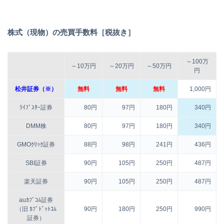
株式（現物）の売買手数料［税抜き］
～100万
～10万円
～20万円
～50万円
円
松井証券（※）
無料
無料
無料
1,000円
ﾗｲﾌﾞｽﾀｰ証券
80円
97円
180円
340円
DMM株
80円
97円
180円
340円
GMOｸﾘｯｸ証券
88円
98円
241円
436円
SBI証券
90円
105円
250円
487円
楽天証券
90円
105円
250円
487円
auｶﾌﾞｺﾑ証券
（旧 ｶﾌﾞﾄﾞｯﾄｺﾑ
90円
180円
250円
990円
証券）