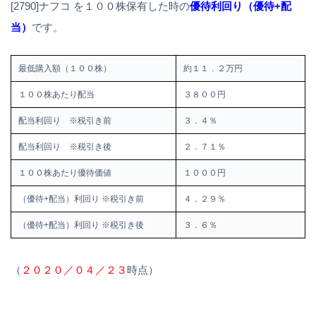
[2790]ナフコ を１００株保有した時の
優待利回り（優待+配
当）
です。
最低購入額（１００株）
約１１．２万円
１００株あたり配当
３８００円
配当利回り ※税引き前
３．４％
配当利回り ※税引き後
２．７１％
１００株あたり優待価値
１０００円
（優待+配当）利回り ※税引き前
４．２９％
（優待+配当）利回り ※税引き後
３．６％
（
２０２０／０４／２３
時点）