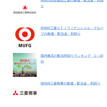
[4502]武田薬品工業の株価・配当金・利回
り
[8306]三菱ＵＦＪフィナンシャル・グルー
プの株価・配当金・利回り
国内株式の配当利回りランキング 1～10
位
[8058]三菱商事の株価・配当金・利回り