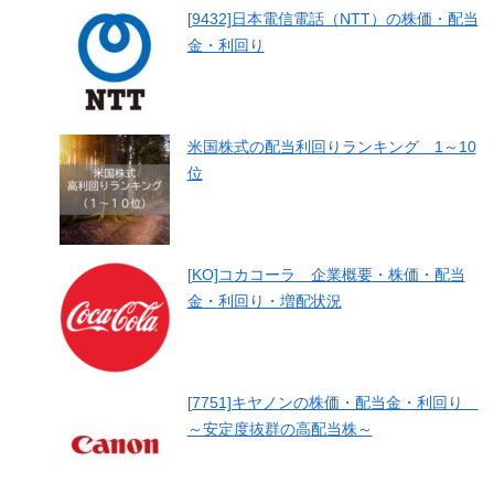
[9432]日本電信電話（NTT）の株価・配当
金・利回り
米国株式の配当利回りランキング 1～10
位
[KO]コカコーラ 企業概要・株価・配当
金・利回り・増配状況
[7751]キヤノンの株価・配当金・利回り
～安定度抜群の高配当株～