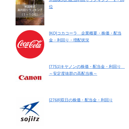
位
[KO]コカコーラ 企業概要・株価・配当
金・利回り・増配状況
[7751]キヤノンの株価・配当金・利回り
～安定度抜群の高配当株～
[2768]双日の株価・配当金・利回り