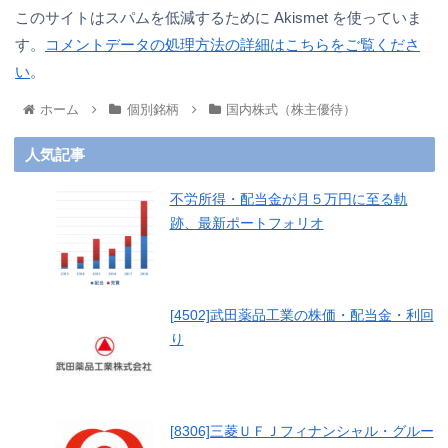
このサイトはスパムを低減するために Akismet を使っていま
す。
コメントデータの処理方法の詳細はこちらをご覧くださ
い
。
ホーム
個別銘柄
国内株式（株主優待）
人気記事
不労所得・配当金が月５万円に至る軌
跡、最新ポートフォリオ
[4502]武田薬品工業の株価・配当金・利回
り
[8306]三菱ＵＦＪフィナンシャル・グルー