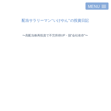
MENU
配当サラリーマン“いけやん”の投資日記 ​
〜高配当株再投資で不労所得UP・脱"会社依存"〜 ​