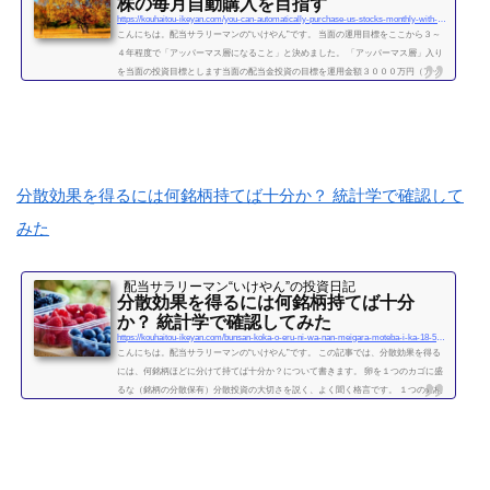
株の毎月自動購入を目指す
https://kouhaitou-ikeyan.com/you-can-automatically-purchase-us-stocks-monthly-with-upper-mass-management
こんにちは。配当サラリーマンの“いけやん”です。 当面の運用目標をここから３～
４年程度で「アッパーマス層になること」と決めました。 「アッパーマス層」入り
を当面の投資目標とします当面の配当金投資の目標を運用金額３０００万円（アッ
パーマス層）になることと決めました。 アッパーマス層とは「アッパーマス層」と
は、金融資産を３０００万円以上５０００万円未満のゾーンをいいます。野村総研
の調査では、保有する金融資産額に応じて、階層が次の図によって分類されていま
す。 超富裕層：5億円以上 富裕層：1...
続きを読む
分散効果を得るには何銘柄持てば十分か？ 統計学で確認して
みた
配当サラリーマン“いけやん”の投資日記 ​
分散効果を得るには何銘柄持てば十分
か？ 統計学で確認してみた
https://kouhaitou-ikeyan.com/bunsan-koka-o-eru-ni-wa-nan-meigara-moteba-i-ka-18-5000-how-many-stocks-should-i-have-for-the-diversification-effect
こんにちは。配当サラリーマンの“いけやん”です。 この記事では、分散効果を得る
には、何銘柄ほどに分けて持てば十分か？について書きます。 卵を１つのカゴに盛
るな（銘柄の分散保有）分散投資の大切さを説く、よく聞く格言です。 １つの銘柄
に集中するよりも、複数の銘柄に分散させて保有したほうが、”何となく安全” なの
は直感的には正しい気がします。 たくさんの銘柄を持つことで、どれか１つの銘柄
が下がっても、他の銘柄の上昇によって損失がカバーされるため、ポートフォリオ
全体の安全性が高まります。 では、いったい...