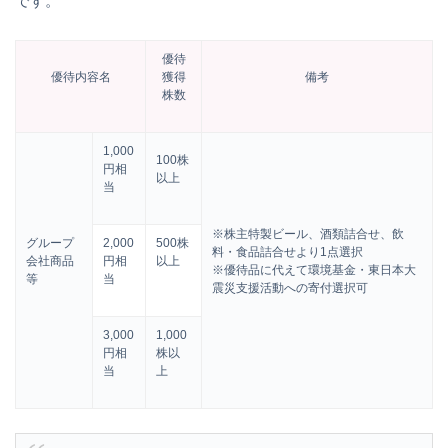
です。
優待
優待内容名
獲得
備考
株数
1,000
100株
円相
以上
当
※株主特製ビール、酒類詰合せ、飲
グループ
2,000
500株
料・食品詰合せより1点選択
会社商品
円相
以上
※優待品に代えて環境基金・東日本大
等
当
震災支援活動への寄付選択可
3,000
1,000
円相
株以
当
上