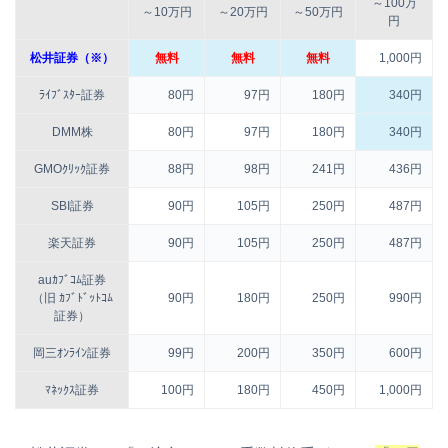
～100万
～10万円
～20万円
～50万円
円
松井証券（※）
無料
無料
無料
1,000円
ﾗｲﾌﾞｽﾀｰ証券
80円
97円
180円
340円
DMM株
80円
97円
180円
340円
GMOｸﾘｯｸ証券
88円
98円
241円
436円
SBI証券
90円
105円
250円
487円
楽天証券
90円
105円
250円
487円
auｶﾌﾞｺﾑ証券
（旧 ｶﾌﾞﾄﾞｯﾄｺﾑ
90円
180円
250円
990円
証券）
岡三ｵﾝﾗｲﾝ証券
99円
200円
350円
600円
ﾏﾈｯｸｽ証券
100円
180円
450円
1,000円