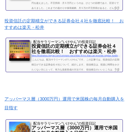
円を超えました。不労所得・月５万円というのは、ひとつの目標であり、区切りで
ありました。これまでの道のりや保有銘柄、月５万の不労所得があると、どんな心
境になるかについて、書きたいと思います◎こちらもどうぞ大企業で10年間サラリ
ーマンを続けて感じたこと・辞めるための行動【体験談】サラリーマンが資産運用
投資信託の定期積立ができる証券会社４社を徹底比較！ お
を10年間続けて分かった4つのこと不労所得という名の受取配当金、月５万円に到達
すすめは楽天・松井
2019年になり、不労所得という名の受取配当金が月額５万...
続きを読む
配当サラリーマン“いけやん”の投資日記 ​
投資信託の定期積立ができる証券会社４
社を徹底比較！ おすすめは楽天・松井
https://kouhaitou-ikeyan.com/compare-securities-firms-that-can-provide-regular-funding-for-mutual-funds
こんにちは。配当サラリーマンの“いけやん”です。 この記事では、投資信託の定期
積立ができる証券会社４社について、紹介します。 投信積立は、投資に時間をかけ
たくない方にとって、有力な資産形成の方法です。 投信積立のいいところは、一度
設定したら、基本的にほったらかしでOKな点です。（個別株に比べて銘柄選定・管
理の手間が省けます。） いけやんは、個別銘柄の配当金狙いのやり方が好みですの
で、現在は、投信積立の投資をメインではしておりません。が、過去には投信の積
立を月５万円ほど、２年...
続きを読む
アッパーマス層（3000万円）運用で米国株の毎月自動購入を
目指す
配当サラリーマン“いけやん”の投資日記 ​
アッパーマス層（3000万円）運用で米国