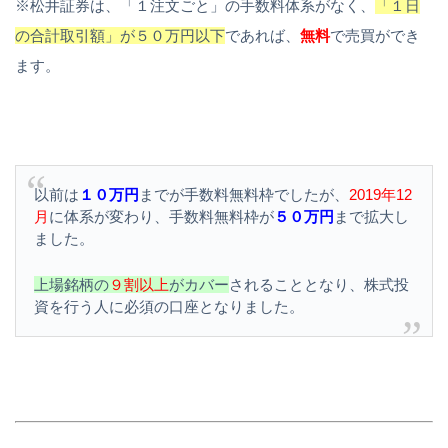
※松井証券は、「１注文ごと」の手数料体系がなく、
「１日
の合計取引額」が５０万円以下
であれば、
無料
で売買ができ
ます。
以前は
１０万円
までが手数料無料枠でしたが、
2019年12
月
に体系が変わり、手数料無料枠が
５０万円
まで拡大し
ました。
上場銘柄の
９割以上
がカバー
されることとなり、株式投
資を行う人に必須の口座となりました。