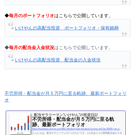
◆
毎月のポートフォリオ
はこちらで公開しています。
＞
いけやんの高配当投資 ポートフォリオ・保有銘柄
◆
毎月の配当金入金状況
はこちらで公開しています。
＞
いけやんの高配当投資 配当金の入金状況
不労所得・配当金が月５万円に至る軌跡、最新ポートフォリ
オ
配当サラリーマン“いけやん”の投資日記 ​
不労所得・配当金が月５万円に至る軌
跡、最新ポートフォリオ
https://kouhaitou-ikeyan.com/960-2thinking-that-dividend-income-will-be-50000-yen-a-month
こんにちは。配当サラリーマンの“いけやん”です。1カ月あたりの受取配当金が５万