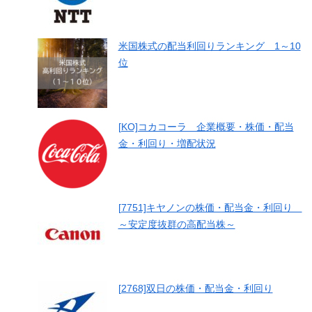
米国株式の配当利回りランキング 1～10
位
[KO]コカコーラ 企業概要・株価・配当
金・利回り・増配状況
[7751]キヤノンの株価・配当金・利回り
～安定度抜群の高配当株～
[2768]双日の株価・配当金・利回り