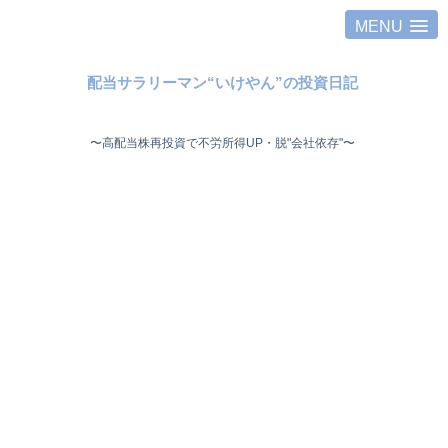
MENU
配当サラリーマン“いけやん”の投資日記 ​
〜高配当株再投資で不労所得UP・脱"会社依存"〜 ​