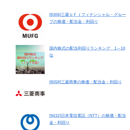
[8306]三菱ＵＦＪフィナンシャル・グルー
プの株価・配当金・利回り
国内株式の配当利回りランキング 1～10
位
[8058]三菱商事の株価・配当金・利回り
[9432]日本電信電話（NTT）の株価・配当
金・利回り