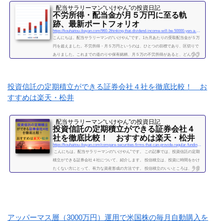
配当サラリーマン“いけやん”の投資日記 ​
不労所得・配当金が月５万円に至る軌
跡、最新ポートフォリオ
https://kouhaitou-ikeyan.com/960-2thinking-that-dividend-income-will-be-50000-yen-a-month
こんにちは。配当サラリーマンの“いけやん”です。1カ月あたりの受取配当金が５万
円を超えました。不労所得・月５万円というのは、ひとつの目標であり、区切りで
ありました。これまでの道のりや保有銘柄、月５万の不労所得があると、どんな心
境になるかについて、書きたいと思います◎こちらもどうぞ大企業で10年間サラリ
ーマンを続けて感じたこと・辞めるための行動【体験談】サラリーマンが資産運用
を10年間続けて分かった4つのこと不労所得という名の受取配当金、月５万円に到達
投資信託の定期積立ができる証券会社４社を徹底比較！ お
2019年になり、不労所得という名の受取配当金が月額５万...
すすめは楽天・松井
続きを読む
配当サラリーマン“いけやん”の投資日記 ​
投資信託の定期積立ができる証券会社４
社を徹底比較！ おすすめは楽天・松井
https://kouhaitou-ikeyan.com/compare-securities-firms-that-can-provide-regular-funding-for-mutual-funds
こんにちは。配当サラリーマンの“いけやん”です。 この記事では、投資信託の定期
積立ができる証券会社４社について、紹介します。 投信積立は、投資に時間をかけ
たくない方にとって、有力な資産形成の方法です。 投信積立のいいところは、一度
設定したら、基本的にほったらかしでOKな点です。（個別株に比べて銘柄選定・管
理の手間が省けます。） いけやんは、個別銘柄の配当金狙いのやり方が好みですの
で、現在は、投信積立の投資をメインではしておりません。が、過去には投信の積
立を月５万円ほど、２年...
続きを読む
アッパーマス層（3000万円）運用で米国株の毎月自動購入を