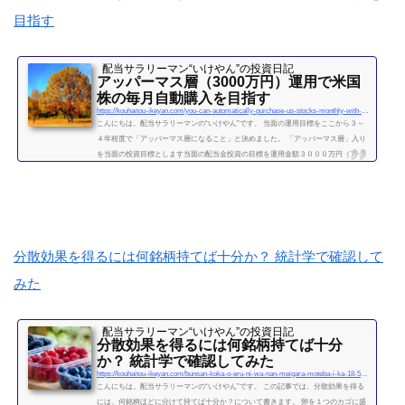
目指す
配当サラリーマン“いけやん”の投資日記 ​
アッパーマス層（3000万円）運用で米国
株の毎月自動購入を目指す
https://kouhaitou-ikeyan.com/you-can-automatically-purchase-us-stocks-monthly-with-upper-mass-management
こんにちは。配当サラリーマンの“いけやん”です。 当面の運用目標をここから３～
４年程度で「アッパーマス層になること」と決めました。 「アッパーマス層」入り
を当面の投資目標とします当面の配当金投資の目標を運用金額３０００万円（アッ
パーマス層）になることと決めました。 アッパーマス層とは「アッパーマス層」と
は、金融資産を３０００万円以上５０００万円未満のゾーンをいいます。野村総研
の調査では、保有する金融資産額に応じて、階層が次の図によって分類されていま
す。 超富裕層：5億円以上 富裕層：1...
続きを読む
分散効果を得るには何銘柄持てば十分か？ 統計学で確認して
みた
配当サラリーマン“いけやん”の投資日記 ​
分散効果を得るには何銘柄持てば十分
か？ 統計学で確認してみた
https://kouhaitou-ikeyan.com/bunsan-koka-o-eru-ni-wa-nan-meigara-moteba-i-ka-18-5000-how-many-stocks-should-i-have-for-the-diversification-effect
こんにちは。配当サラリーマンの“いけやん”です。 この記事では、分散効果を得る
には、何銘柄ほどに分けて持てば十分か？について書きます。 卵を１つのカゴに盛