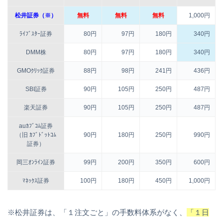
松井証券（※）
無料
無料
無料
1,000円
ﾗｲﾌﾞｽﾀｰ証券
80円
97円
180円
340円
DMM株
80円
97円
180円
340円
GMOｸﾘｯｸ証券
88円
98円
241円
436円
SBI証券
90円
105円
250円
487円
楽天証券
90円
105円
250円
487円
auｶﾌﾞｺﾑ証券
（旧 ｶﾌﾞﾄﾞｯﾄｺﾑ
90円
180円
250円
990円
証券）
岡三ｵﾝﾗｲﾝ証券
99円
200円
350円
600円
ﾏﾈｯｸｽ証券
100円
180円
450円
1,000円
※松井証券は、「１注文ごと」の手数料体系がなく、
「１日