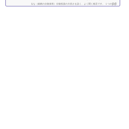
るな（銘柄の分散保有）分散投資の大切さを説く、よく聞く格言です。 １つの銘柄
に集中するよりも、複数の銘柄に分散させて保有したほうが、”何となく安全” なの
は直感的には正しい気がします。 たくさんの銘柄を持つことで、どれか１つの銘柄
が下がっても、他の銘柄の上昇によって損失がカバーされるため、ポートフォリオ
全体の安全性が高まります。 では、いったい...
続きを読む