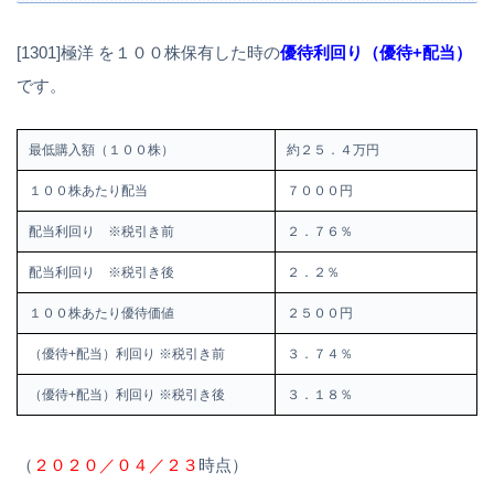
[1301]極洋 を１００株保有した時の
優待利回り（優待+配当）
です。
最低購入額（１００株）
約２５．４万円
１００株あたり配当
７０００円
配当利回り ※税引き前
２．７６％
配当利回り ※税引き後
２．２％
１００株あたり優待価値
２５００円
（優待+配当）利回り ※税引き前
３．７４％
（優待+配当）利回り ※税引き後
３．１８％
（
２０２０／０４／２３
時点）