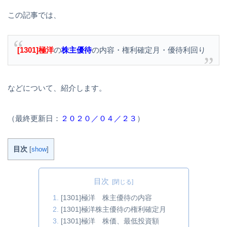
この記事では、
[1301]極洋
の
株主優待
の内容・権利確定月・優待利回り
などについて、紹介します。
（最終更新日：
２０２０／０４／２３
）
目次
[
show
]
目次
[1301]極洋 株主優待の内容
[1301]極洋株主優待の権利確定月
[1301]極洋 株価、最低投資額