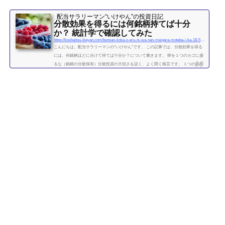
配当サラリーマン“いけやん”の投資日記 ​
分散効果を得るには何銘柄持てば十分
か？ 統計学で確認してみた
https://kouhaitou-ikeyan.com/bunsan-koka-o-eru-ni-wa-nan-meigara-moteba-i-ka-18-5000-how-many-stocks-should-i-have-for-the-diversification-effect
こんにちは。配当サラリーマンの“いけやん”です。 この記事では、分散効果を得る
には、何銘柄ほどに分けて持てば十分か？について書きます。 卵を１つのカゴに盛
るな（銘柄の分散保有）分散投資の大切さを説く、よく聞く格言です。 １つの銘柄
に集中するよりも、複数の銘柄に分散させて保有したほうが、”何となく安全” なの
は直感的には正しい気がします。 たくさんの銘柄を持つことで、どれか１つの銘柄
が下がっても、他の銘柄の上昇によって損失がカバーされるため、ポートフォリオ
全体の安全性が高まります。 では、いったい...
続きを読む