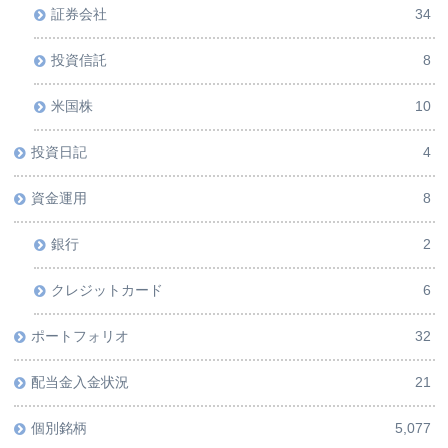
証券会社
34
投資信託
8
米国株
10
投資日記
4
資金運用
8
銀行
2
クレジットカード
6
ポートフォリオ
32
配当金入金状況
21
個別銘柄
5,077