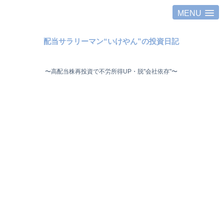
MENU
配当サラリーマン“いけやん”の投資日記 ​
〜高配当株再投資で不労所得UP・脱"会社依存"〜 ​