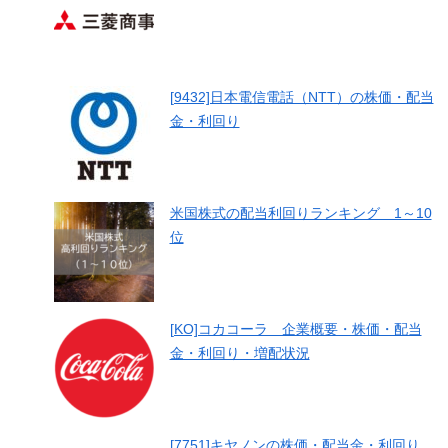
[9432]日本電信電話（NTT）の株価・配当
金・利回り
米国株式の配当利回りランキング 1～10
位
[KO]コカコーラ 企業概要・株価・配当
金・利回り・増配状況
[7751]キヤノンの株価・配当金・利回り