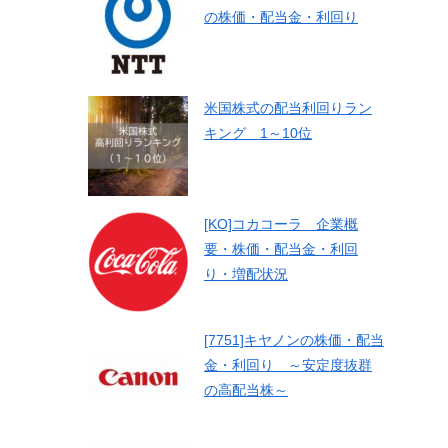
の株価・配当金・利回り
米国株式の配当利回りラン
キング 1～10位
[KO]コカコーラ 企業概
要・株価・配当金・利回
り・増配状況
[7751]キヤノンの株価・配当
金・利回り ～安定度抜群
の高配当株～