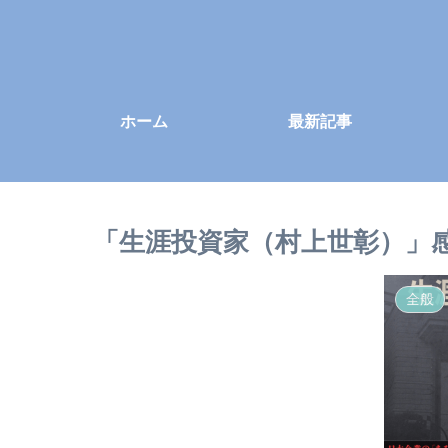
ホーム
最新記事
「生涯投資家（村上世彰）」感
全般