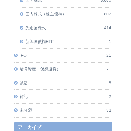
国内株式
3,860
国内株式（株主優待）
802
先進国株式
414
新興国債権ETF
1
IPO
21
暗号資産（仮想通貨）
21
就活
8
雑記
2
未分類
32
アーカイブ