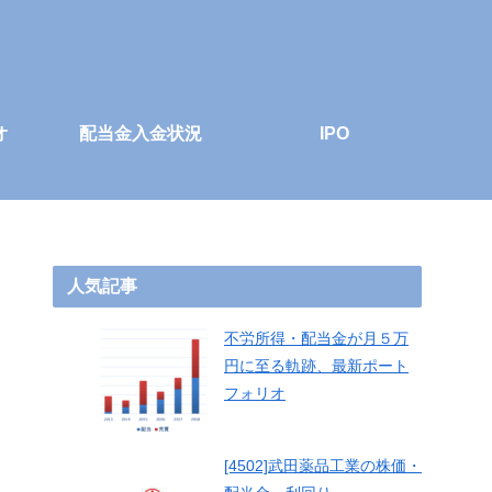
オ
配当金入金状況
IPO
人気記事
不労所得・配当金が月５万
円に至る軌跡、最新ポート
フォリオ
[4502]武田薬品工業の株価・