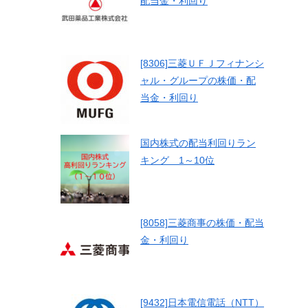
配当金・利回り
[8306]三菱ＵＦＪフィナンシ
ャル・グループの株価・配
当金・利回り
国内株式の配当利回りラン
キング 1～10位
[8058]三菱商事の株価・配当
金・利回り
[9432]日本電信電話（NTT）