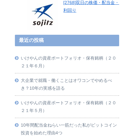
[2768]双日の株価・配当金・
利回り
最近の投稿
いけやんの資産ポートフォリオ・保有銘柄（２０
２１年６月）
大企業で就職・働くことはオワコンでやめるべ
き？10年の実感を語る
いけやんの資産ポートフォリオ・保有銘柄（２０
２１年５月）
10年間配当金ねらい一筋だった私がビットコイン
投資を始めた理由4つ