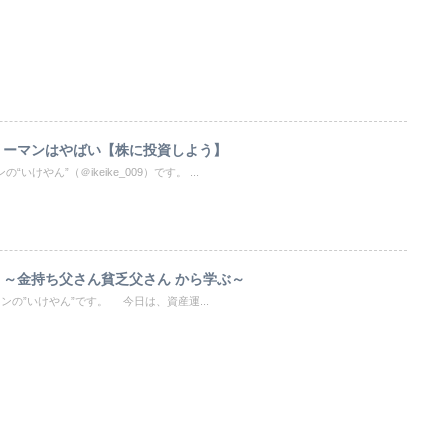
リーマンはやばい【株に投資しよう】
けやん”（＠ikeike_009）です。 ...
～金持ち父さん貧乏父さん から学ぶ～
の”いけやん”です。 今日は、資産運...