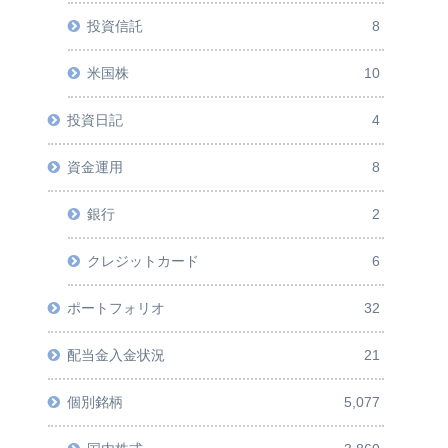
投資信託
8
米国株
10
投資日記
4
資金運用
8
銀行
2
クレジットカード
6
ポートフォリオ
32
配当金入金状況
21
個別銘柄
5,077