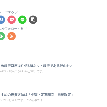
シェアする
んをフォローする
め銀行口座は住信SBIネット銀行である理由5つ
けやん”（＠ikeike_009）です。 ...
すすめの投資方法は「少額・定期積立・自動設定」
の“いけやん”です。 この記事では、 ...