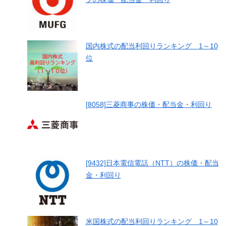
国内株式の配当利回りランキング 1～10
位
[8058]三菱商事の株価・配当金・利回り
[9432]日本電信電話（NTT）の株価・配当
金・利回り
米国株式の配当利回りランキング 1～10