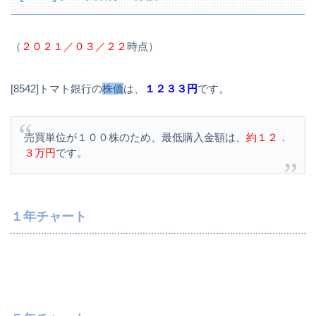
（
２０２１／０３／２２
時点）
[8542]トマト銀行の
株価
は、
１２３３円
です。
売買単位が１００株のため、最低購入金額は、
約１２．
３万円
です。
１年チャート