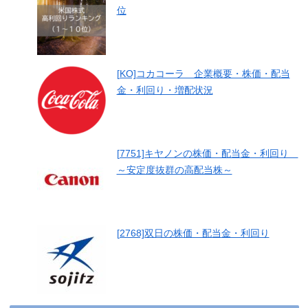
位
[KO]コカコーラ 企業概要・株価・配当
金・利回り・増配状況
[7751]キヤノンの株価・配当金・利回り
～安定度抜群の高配当株～
[2768]双日の株価・配当金・利回り