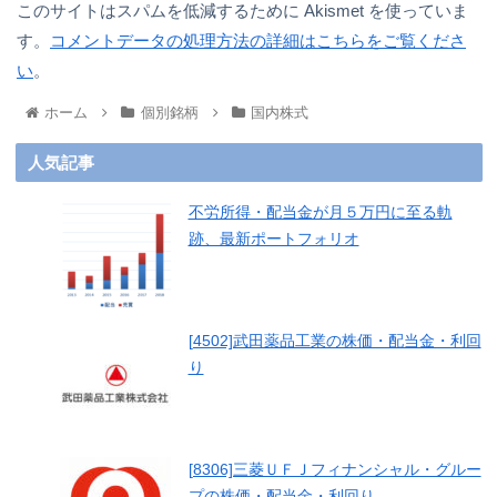
このサイトはスパムを低減するために Akismet を使っていま
す。
コメントデータの処理方法の詳細はこちらをご覧くださ
い
。
ホーム
個別銘柄
国内株式
人気記事
不労所得・配当金が月５万円に至る軌
跡、最新ポートフォリオ
[4502]武田薬品工業の株価・配当金・利回
り
[8306]三菱ＵＦＪフィナンシャル・グルー
プの株価・配当金・利回り