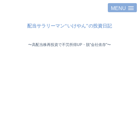
MENU
配当サラリーマン“いけやん”の投資日記 ​
〜高配当株再投資で不労所得UP・脱"会社依存"〜 ​