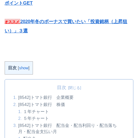
ポイントGET
2020年冬のボーナスで買いたい「投資銘柄（上昇狙
オススメ
い）」３選
目次
[
show
]
目次
[8542]トマト銀行 企業概要
[8542]トマト銀行 株価
１年チャート
５年チャート
[8542]トマト銀行 配当金・配当利回り・配当落ち
月・配当金支払い月