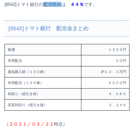
[8542]トマト銀行の
配当性向
は、
４４％
です。
[8542]トマト銀行 配当金まとめ
株価
１２３３円
年間配当
５０円
最低購入額（１００株）
約１２．３万円
年間配当（１００株）
５０００円
利回り（税引き前）
４．０６％
実質利回り（税引き後）
３．２４％
（
２０２１／０３／２２
時点）