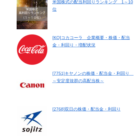
米国株式の配当利回りランキング 1～10
位
[KO]コカコーラ 企業概要・株価・配当
金・利回り・増配状況
[7751]キヤノンの株価・配当金・利回り
～安定度抜群の高配当株～
[2768]双日の株価・配当金・利回り