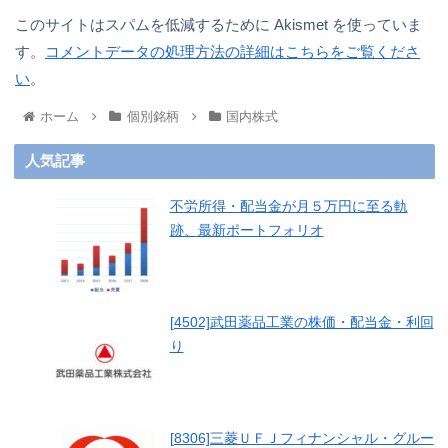
このサイトはスパムを低減するために Akismet を使っていま
す。
コメントデータの処理方法の詳細はこちらをご覧くださ
い
。
ホーム
個別銘柄
国内株式
人気記事
不労所得・配当金が月５万円に至る軌
跡、最新ポートフォリオ
[4502]武田薬品工業の株価・配当金・利回
り
[8306]三菱ＵＦＪフィナンシャル・グルー