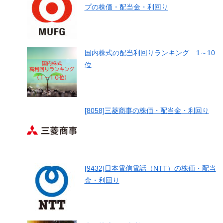
プの株価・配当金・利回り
国内株式の配当利回りランキング 1～10
位
[8058]三菱商事の株価・配当金・利回り
[9432]日本電信電話（NTT）の株価・配当
金・利回り