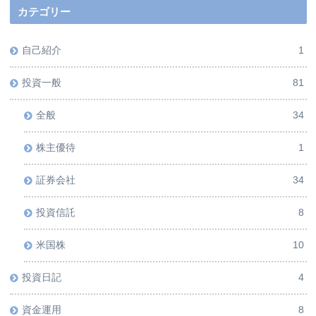
カテゴリー
自己紹介
1
投資一般
81
全般
34
株主優待
1
証券会社
34
投資信託
8
米国株
10
投資日記
4
資金運用
8