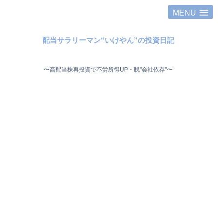
MENU
配当サラリーマン“いけやん”の投資日記 ​
〜高配当株再投資で不労所得UP・脱"会社依存"〜 ​