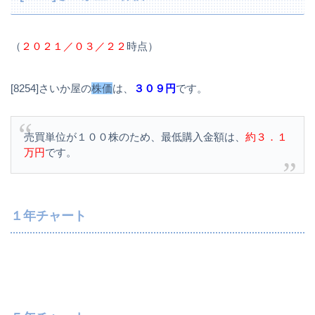
（
２０２１／０３／２２
時点）
[8254]さいか屋の
株価
は、
３０９円
です。
売買単位が１００株のため、最低購入金額は、
約３．１
万円
です。
１年チャート