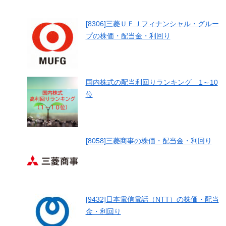
[8306]三菱ＵＦＪフィナンシャル・グルー
プの株価・配当金・利回り
国内株式の配当利回りランキング 1～10
位
[8058]三菱商事の株価・配当金・利回り
[9432]日本電信電話（NTT）の株価・配当
金・利回り