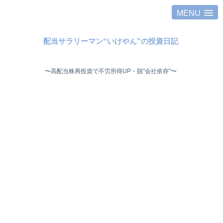
MENU
配当サラリーマン“いけやん”の投資日記 ​
〜高配当株再投資で不労所得UP・脱"会社依存"〜 ​