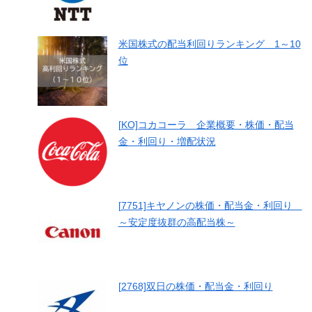
米国株式の配当利回りランキング 1～10
位
[KO]コカコーラ 企業概要・株価・配当
金・利回り・増配状況
[7751]キヤノンの株価・配当金・利回り
～安定度抜群の高配当株～
[2768]双日の株価・配当金・利回り