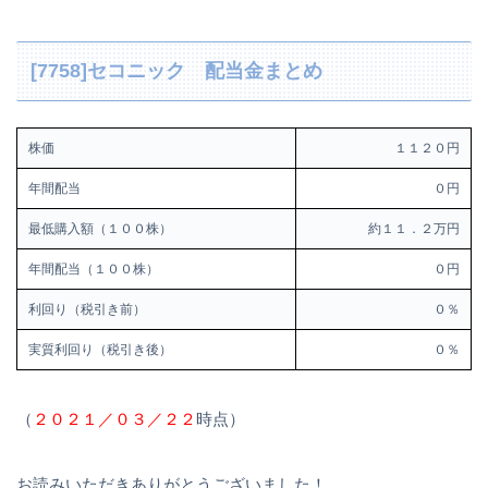
[7758]セコニック 配当金まとめ
株価
１１２０円
年間配当
０円
最低購入額（１００株）
約１１．２万円
年間配当（１００株）
０円
利回り（税引き前）
０％
実質利回り（税引き後）
０％
（
２０２１／０３／２２
時点）
お読みいただきありがとうございました！