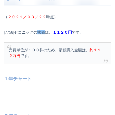
（
２０２１／０３／２２
時点）
[7758]セコニックの
株価
は、
１１２０円
です。
売買単位が１００株のため、最低購入金額は、
約１１．
２万円
です。
１年チャート