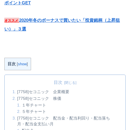
ポイントGET
2020年冬のボーナスで買いたい「投資銘柄（上昇狙
オススメ
い）」３選
目次
[
show
]
目次
[7758]セコニック 企業概要
[7758]セコニック 株価
１年チャート
５年チャート
[7758]セコニック 配当金・配当利回り・配当落ち
月・配当金支払い月