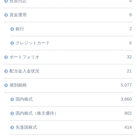
投資日記
4
資金運用
8
銀行
2
クレジットカード
6
ポートフォリオ
32
配当金入金状況
21
個別銘柄
5,077
国内株式
3,860
国内株式（株主優待）
802
先進国株式
414