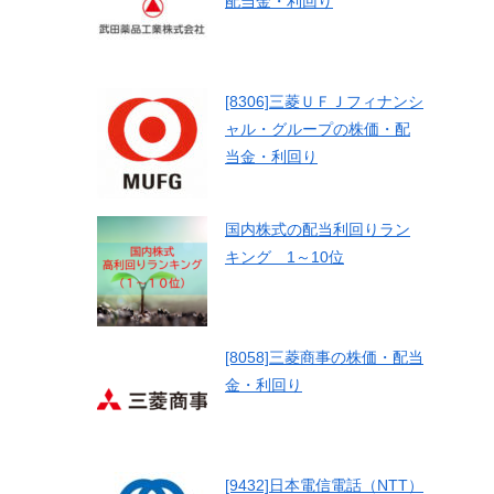
配当金・利回り
[8306]三菱ＵＦＪフィナンシ
ャル・グループの株価・配
当金・利回り
国内株式の配当利回りラン
キング 1～10位
[8058]三菱商事の株価・配当
金・利回り
[9432]日本電信電話（NTT）