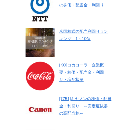
の株価・配当金・利回り
米国株式の配当利回りラン
キング 1～10位
[KO]コカコーラ 企業概
要・株価・配当金・利回
り・増配状況
[7751]キヤノンの株価・配当
金・利回り ～安定度抜群
の高配当株～