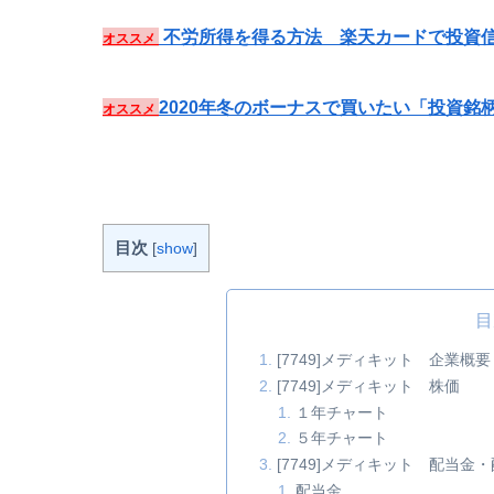
不労所得を得る方法 楽天カードで投資信
オススメ
2020年冬のボーナスで買いたい「投資銘
オススメ
目次
[
show
]
目
[7749]メディキット 企業概要
[7749]メディキット 株価
１年チャート
５年チャート
[7749]メディキット 配当
配当金