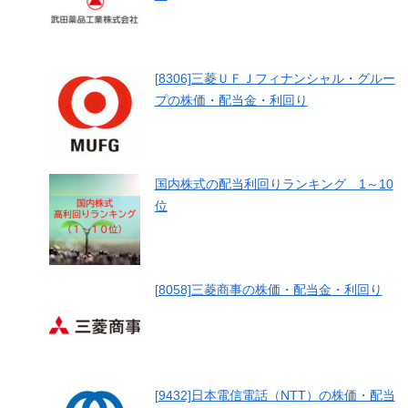
[8306]三菱ＵＦＪフィナンシャル・グルー
プの株価・配当金・利回り
国内株式の配当利回りランキング 1～10
位
[8058]三菱商事の株価・配当金・利回り
[9432]日本電信電話（NTT）の株価・配当