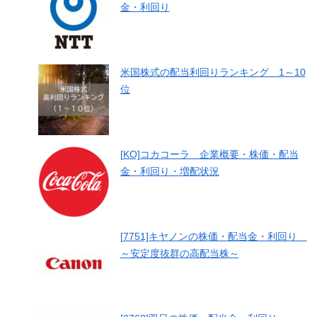
金・利回り
米国株式の配当利回りランキング 1～10
位
[KO]コカコーラ 企業概要・株価・配当
金・利回り・増配状況
[7751]キヤノンの株価・配当金・利回り
～安定度抜群の高配当株～