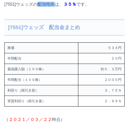
[7551]ウェッズの
配当性向
は、
３５％
です。
[7551]ウェッズ 配当金まとめ
株価
５３４円
年間配当
２０円
最低購入額（１００株）
約５．３万円
年間配当（１００株）
２０００円
利回り（税引き前）
３．７５％
実質利回り（税引き後）
２．９９％
（
２０２１／０３／２２
時点）