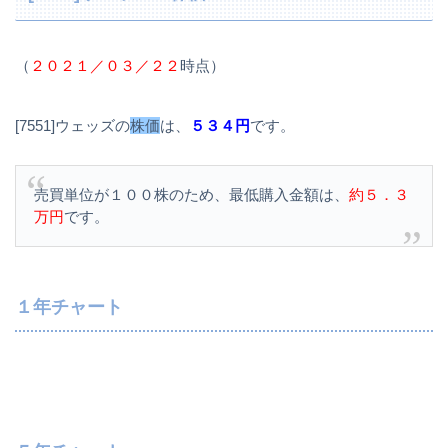
（
２０２１／０３／２２
時点）
[7551]ウェッズの
株価
は、
５３４円
です。
売買単位が１００株のため、最低購入金額は、
約５．３
万円
です。
１年チャート