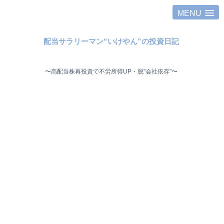
MENU
配当サラリーマン“いけやん”の投資日記 ​
〜高配当株再投資で不労所得UP・脱"会社依存"〜 ​