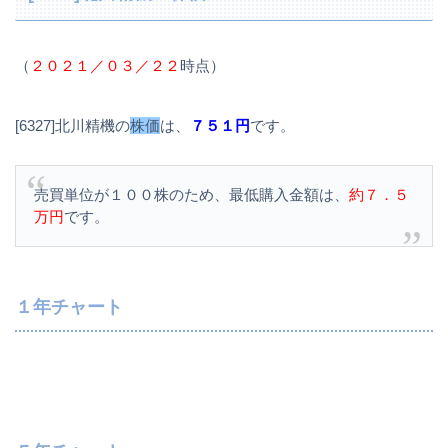
（
２０２１／０３／２２
時点）
[6327]北川精機の
株価
は、
７５１円
です。
売買単位が１００株のため、最低購入金額は、
約７．５
万円
です。
１年チャート