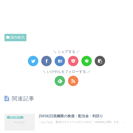
国内株式
シェアする
いけやんをフォローする
関連記事
[5658]日亜鋼業の株価・配当金・利回り
国内株式
こんにちは。 配当サラリーマンの“いけやん”（＠ikeike_009）です。 ...