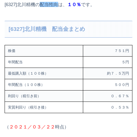
[6327]北川精機の
配当性向
は、
１０％
です。
[6327]北川精機 配当金まとめ
株価
７５１円
年間配当
５円
最低購入額（１００株）
約７．５万円
年間配当（１００株）
５００円
利回り（税引き前）
０．６７％
実質利回り（税引き後）
０．５３％
（
２０２１／０３／２２
時点）