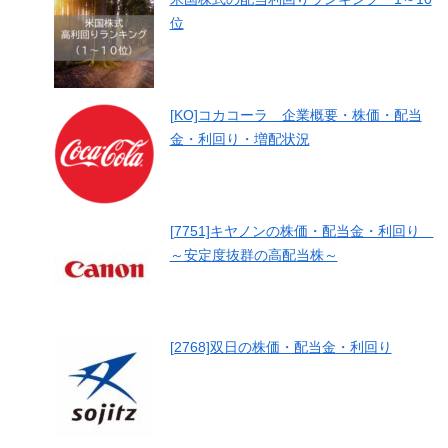
位
[KO]コカコーラ 企業概要・株価・配当
金・利回り・増配状況
[7751]キヤノンの株価・配当金・利回り
～安定度抜群の高配当株～
[2768]双日の株価・配当金・利回り