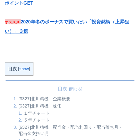
ポイントGET
2020年冬のボーナスで買いたい「投資銘柄（上昇狙
オススメ
い）」３選
目次
[
show
]
目次
[6327]北川精機 企業概要
[6327]北川精機 株価
１年チャート
５年チャート
[6327]北川精機 配当金・配当利回り・配当落ち月・
配当金支払い月