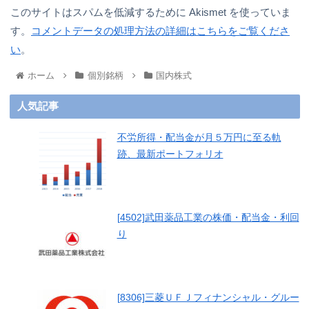
このサイトはスパムを低減するために Akismet を使っていま
す。
コメントデータの処理方法の詳細はこちらをご覧くださ
い
。
ホーム
個別銘柄
国内株式
人気記事
不労所得・配当金が月５万円に至る軌
跡、最新ポートフォリオ
[4502]武田薬品工業の株価・配当金・利回
り
[8306]三菱ＵＦＪフィナンシャル・グルー