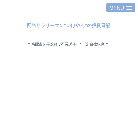
MENU
配当サラリーマン“いけやん”の投資日記 ​
〜高配当株再投資で不労所得UP・脱"会社依存"〜 ​