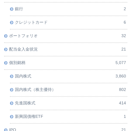
銀行
2
クレジットカード
6
ポートフォリオ
32
配当金入金状況
21
個別銘柄
5,077
国内株式
3,860
国内株式（株主優待）
802
先進国株式
414
新興国債権ETF
1
IPO
21