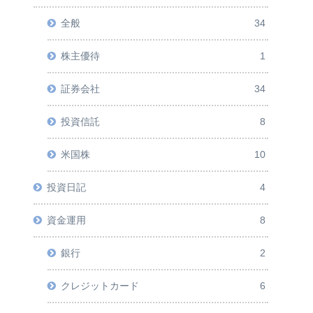
全般
34
株主優待
1
証券会社
34
投資信託
8
米国株
10
投資日記
4
資金運用
8
銀行
2
クレジットカード
6