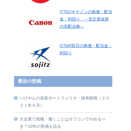
[7751]キヤノンの株価・配当
金・利回り ～安定度抜群
の高配当株～
[2768]双日の株価・配当金・
利回り
最近の投稿
いけやんの資産ポートフォリオ・保有銘柄（２０
２１年６月）
大企業で就職・働くことはオワコンでやめるべ
き？10年の実感を語る