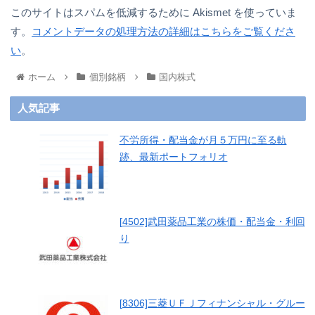
このサイトはスパムを低減するために Akismet を使っていま
す。
コメントデータの処理方法の詳細はこちらをご覧くださ
い
。
ホーム
個別銘柄
国内株式
人気記事
不労所得・配当金が月５万円に至る軌
跡、最新ポートフォリオ
[4502]武田薬品工業の株価・配当金・利回
り
[8306]三菱ＵＦＪフィナンシャル・グルー