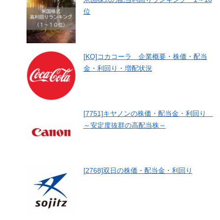
位
[KO]コカコーラ 企業概要・株価・配当
金・利回り・増配状況
[7751]キヤノンの株価・配当金・利回り
～安定度抜群の高配当株～
[2768]双日の株価・配当金・利回り