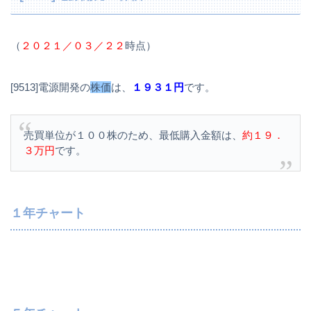
（
２０２１／０３／２２
時点）
[9513]電源開発の
株価
は、
１９３１円
です。
売買単位が１００株のため、最低購入金額は、
約１９．
３万円
です。
１年チャート