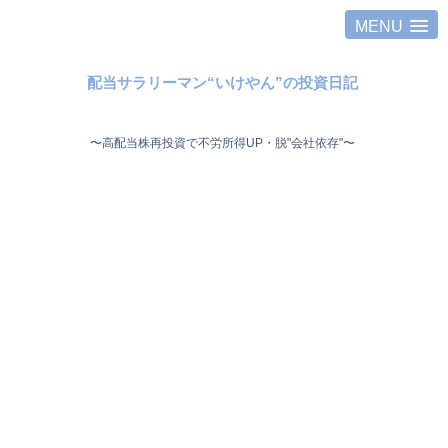
MENU
配当サラリーマン“いけやん”の投資日記 ​
〜高配当株再投資で不労所得UP・脱"会社依存"〜 ​