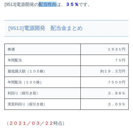
[9513]電源開発の
配当性向
は、
３５％
です。
[9513]電源開発 配当金まとめ
株価
１９３１円
年間配当
７５円
最低購入額（１００株）
約１９．３万円
年間配当（１００株）
７５００円
利回り（税引き前）
３．８８％
実質利回り（税引き後）
３．０９％
（
２０２１／０３／２２
時点）