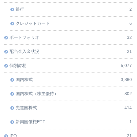
銀行
2
クレジットカード
6
ポートフォリオ
32
配当金入金状況
21
個別銘柄
5,077
国内株式
3,860
国内株式（株主優待）
802
先進国株式
414
新興国債権ETF
1
IPO
21