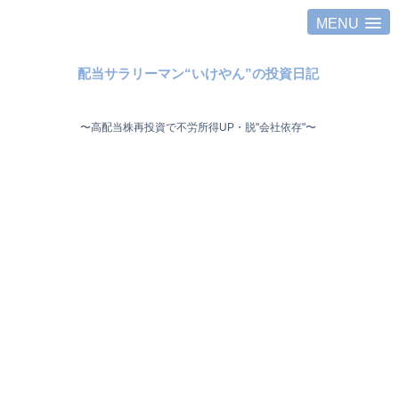
MENU
配当サラリーマン“いけやん”の投資日記 ​
〜高配当株再投資で不労所得UP・脱"会社依存"〜 ​