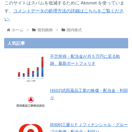
このサイトはスパムを低減するために Akismet を使っていま
す。
コメントデータの処理方法の詳細はこちらをご覧くださ
い
。
ホーム
個別銘柄
国内株式
人気記事
不労所得・配当金が月５万円に至る軌
跡、最新ポートフォリオ
[4502]武田薬品工業の株価・配当金・利回
り
[8306]三菱ＵＦＪフィナンシャル・グルー
プの株価・配当金・利回り