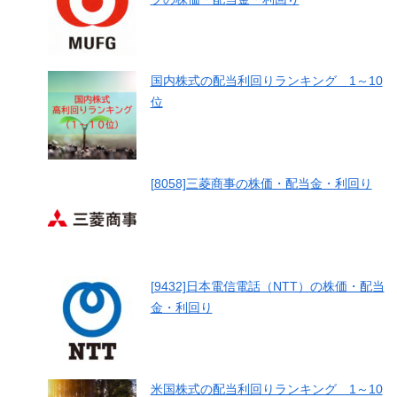
国内株式の配当利回りランキング 1～10
位
[8058]三菱商事の株価・配当金・利回り
[9432]日本電信電話（NTT）の株価・配当
金・利回り
米国株式の配当利回りランキング 1～10