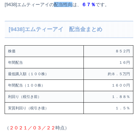
[9438]エムティーアイの
配当性向
は、
６７％
です。
[9438]エムティーアイ 配当金まとめ
株価
８５２円
年間配当
１６円
最低購入額（１００株）
約８．５万円
年間配当（１００株）
１６００円
利回り（税引き前）
１．８８％
実質利回り（税引き後）
１．５％
（
２０２１／０３／２２
時点）