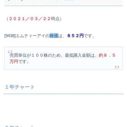
（
２０２１／０３／２２
時点）
[9438]エムティーアイの
株価
は、
８５２円
です。
売買単位が１００株のため、最低購入金額は、
約８．５
万円
です。
１年チャート