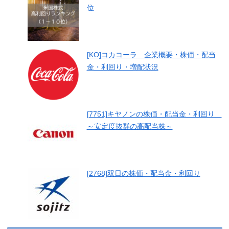
位
[KO]コカコーラ 企業概要・株価・配当
金・利回り・増配状況
[7751]キヤノンの株価・配当金・利回り
～安定度抜群の高配当株～
[2768]双日の株価・配当金・利回り