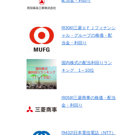
配当金・利回り
[8306]三菱ＵＦＪフィナンシ
ャル・グループの株価・配
当金・利回り
国内株式の配当利回りラン
キング 1～10位
[8058]三菱商事の株価・配当
金・利回り
[9432]日本電信電話（NTT）