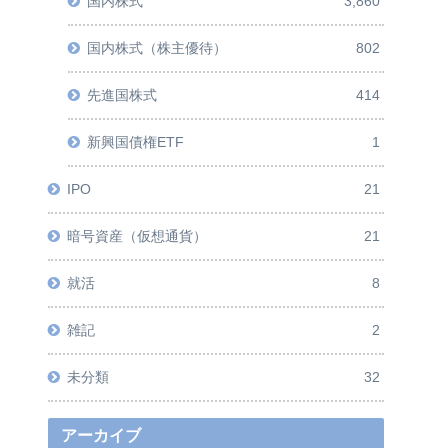
国内株式
3,860
国内株式（株主優待）
802
先進国株式
414
新興国債権ETF
1
IPO
21
暗号資産（仮想通貨）
21
就活
8
雑記
2
未分類
32
アーカイブ