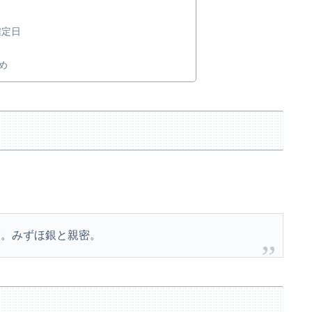
確定日
め
営。みずほ銀と親密。