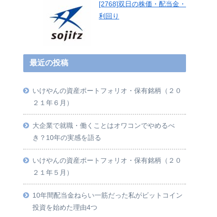
[2768]双日の株価・配当金・
利回り
最近の投稿
いけやんの資産ポートフォリオ・保有銘柄（２０
２１年６月）
大企業で就職・働くことはオワコンでやめるべ
き？10年の実感を語る
いけやんの資産ポートフォリオ・保有銘柄（２０
２１年５月）
10年間配当金ねらい一筋だった私がビットコイン
投資を始めた理由4つ