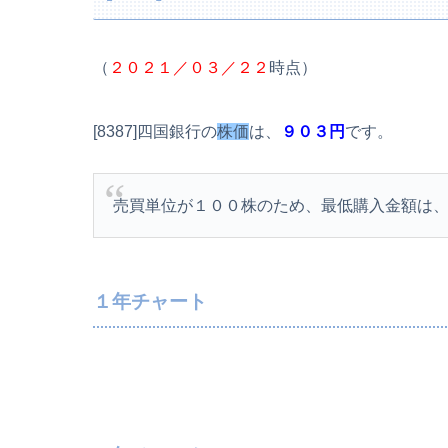
（
２０２１／０３／２２
時点）
[8387]四国銀行の
株価
は、
９０３円
です。
売買単位が１００株のため、最低購入金額は
１年チャート