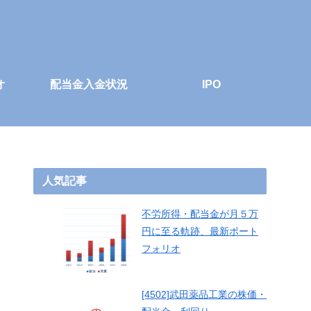
オ
配当金入金状況
IPO
人気記事
不労所得・配当金が月５万
円に至る軌跡、最新ポート
フォリオ
[4502]武田薬品工業の株価・