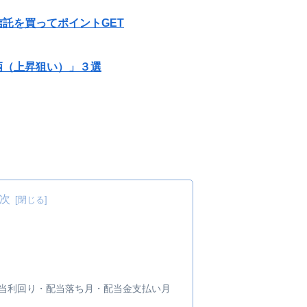
託を買ってポイントGET
柄（上昇狙い）」３選
次
・配当利回り・配当落ち月・配当金支払い月