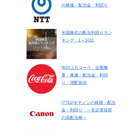
の株価・配当金・利回り
米国株式の配当利回りラン
キング 1～10位
[KO]コカコーラ 企業概
要・株価・配当金・利回
り・増配状況
[7751]キヤノンの株価・配当
金・利回り ～安定度抜群
の高配当株～