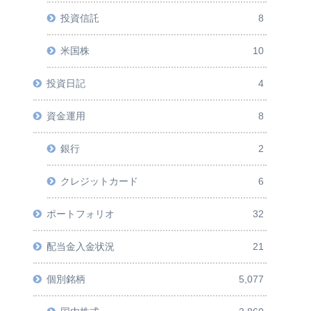
投資信託
8
米国株
10
投資日記
4
資金運用
8
銀行
2
クレジットカード
6
ポートフォリオ
32
配当金入金状況
21
個別銘柄
5,077