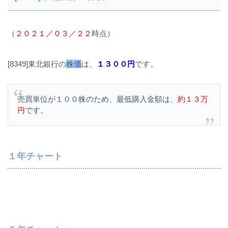
（
２０２１／０３／２２
時点）
[8349]東北銀行の
株価
は、
１３００円
です。
売買単位が１００株のため、最低購入金額は、
約１３万
円
です。
１年チャート