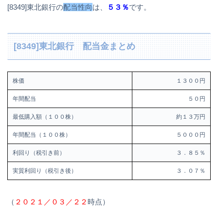
[8349]東北銀行の
配当性向
は、
５３％
です。
[8349]東北銀行 配当金まとめ
株価
１３００円
年間配当
５０円
最低購入額（１００株）
約１３万円
年間配当（１００株）
５０００円
利回り（税引き前）
３．８５％
実質利回り（税引き後）
３．０７％
（
２０２１／０３／２２
時点）