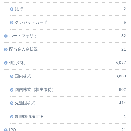
銀行
2
クレジットカード
6
ポートフォリオ
32
配当金入金状況
21
個別銘柄
5,077
国内株式
3,860
国内株式（株主優待）
802
先進国株式
414
新興国債権ETF
1
IPO
21