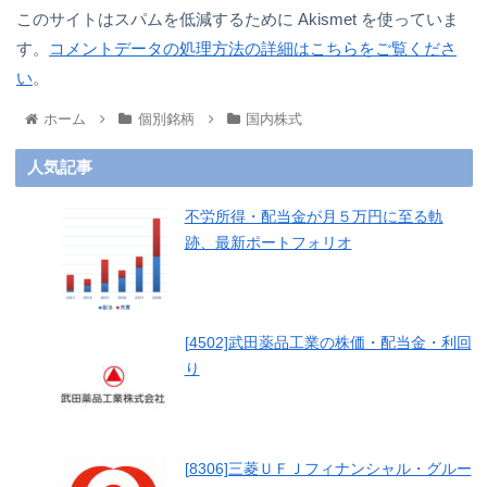
このサイトはスパムを低減するために Akismet を使っていま
す。
コメントデータの処理方法の詳細はこちらをご覧くださ
い
。
ホーム
個別銘柄
国内株式
人気記事
不労所得・配当金が月５万円に至る軌
跡、最新ポートフォリオ
[4502]武田薬品工業の株価・配当金・利回
り
[8306]三菱ＵＦＪフィナンシャル・グルー