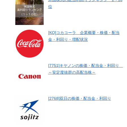
位
[KO]コカコーラ 企業概要・株価・配当
金・利回り・増配状況
[7751]キヤノンの株価・配当金・利回り
～安定度抜群の高配当株～
[2768]双日の株価・配当金・利回り