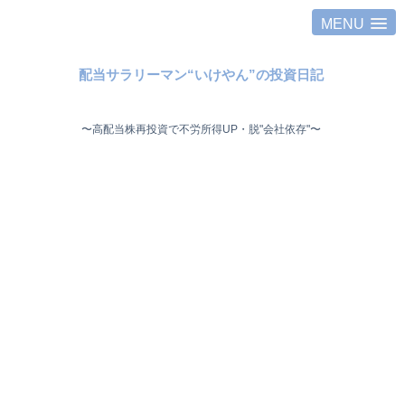
MENU
配当サラリーマン“いけやん”の投資日記 ​
〜高配当株再投資で不労所得UP・脱"会社依存"〜 ​